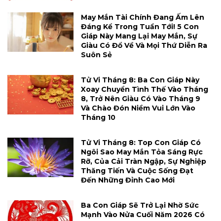
May Mắn Tài Chính Đang Ấm Lên
Đáng Kể Trong Tuần Tới! 5 Con
Giáp Này Mang Lại May Mắn, Sự
Giàu Có Đổ Về Và Mọi Thứ Diễn Ra
Suôn Sẻ
Tử Vi Tháng 8: Ba Con Giáp Này
Xoay Chuyển Tình Thế Vào Tháng
8, Trở Nên Giàu Có Vào Tháng 9
Và Chào Đón Niềm Vui Lớn Vào
Tháng 10
Tử Vi Tháng 8: Top Con Giáp Có
Ngôi Sao May Mắn Tỏa Sáng Rực
Rỡ, Của Cải Tràn Ngập, Sự Nghiệp
Thăng Tiến Và Cuộc Sống Đạt
Đến Những Đỉnh Cao Mới
Ba Con Giáp Sẽ Trở Lại Nhờ Sức
Mạnh Vào Nửa Cuối Năm 2026 Có