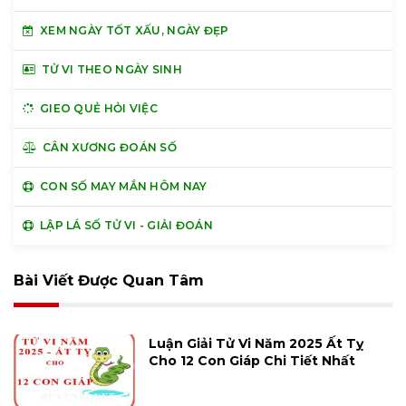
XEM NGÀY TỐT XẤU, NGÀY ĐẸP
TỬ VI THEO NGÀY SINH
GIEO QUẺ HỎI VIỆC
CÂN XƯƠNG ĐOÁN SỐ
CON SỐ MAY MẮN HÔM NAY
LẬP LÁ SỐ TỬ VI - GIẢI ĐOÁN
Bài Viết Được Quan Tâm
Luận Giải Tử Vi Năm 2025 Ất Tỵ
Cho 12 Con Giáp Chi Tiết Nhất