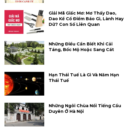
Giải Mã Giấc Mơ: Mơ Thấy Dao,
Dao Kề Cổ Điềm Báo Gì, Lành Hay
Dữ? Con Số Liên Quan
Những Điều Cần Biết Khi Cải
Táng, Bốc Mộ Hoặc Sang Cát
Hạn Thái Tuế Là Gì Và Năm Hạn
Thái Tuế
Những Ngôi Chùa Nổi Tiếng Cầu
Duyên Ở Hà Nội