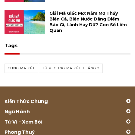
Giải Mã Giấc Mơ: Nằm Mơ Thấy
Biển Cả, Biển Nước Dâng Điềm
Báo Gì, Lành Hay Dữ? Con Số Liên
Quan
Tags
CUNG MA KẾT
TỬ VI CUNG MA KẾT THÁNG 2
Kiến Thức Chung
Ngũ Hành
Tử Vi - Xem Bói
Phong Thuỷ