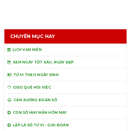
CHUYÊN MỤC HAY
LỊCH VẠN NIÊN
XEM NGÀY TỐT XẤU, NGÀY ĐẸP
TỬ VI THEO NGÀY SINH
GIEO QUẺ HỎI VIỆC
CÂN XƯƠNG ĐOÁN SỐ
CON SỐ MAY MẮN HÔM NAY
LẬP LÁ SỐ TỬ VI - GIẢI ĐOÁN