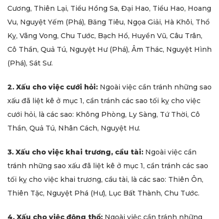
Cương, Thiên Lại, Tiểu Hồng Sa, Đại Hao, Tiểu Hao, Hoang
Vu, Nguyệt Yếm (Phá), Băng Tiêu, Ngọa Giải, Hà Khôi, Thổ
Kỵ, Vãng Vong, Chu Tước, Bạch Hổ, Huyền Vũ, Câu Trân,
Cô Thần, Quả Tú, Nguyệt Hư (Phá), Âm Thác, Nguyệt Hình
(Phá), Sát Sư.
2. Xấu cho việc cưới hỏi:
Ngoài việc cần tránh những sao
xấu đã liệt kê ở mục 1, cần tránh các sao tối kỵ cho việc
cưới hỏi, là các sao: Không Phòng, Ly Sàng, Tứ Thời, Cô
Thần, Quả Tú, Nhân Cách, Nguyệt Hư.
3. Xấu cho việc khai trương, cầu tài:
Ngoài việc cần
tránh những sao xấu đã liệt kê ở mục 1, cần tránh các sao
tối kỵ cho việc khai trương, cầu tài, là các sao: Thiên Ôn,
Thiên Tặc, Nguyệt Phá (Hư), Lục Bất Thành, Chu Tước.
4. Xấu cho việc động thổ:
Ngoài việc cần tránh những