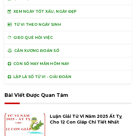
XEM NGÀY TỐT XẤU, NGÀY ĐẸP
TỬ VI THEO NGÀY SINH
GIEO QUẺ HỎI VIỆC
CÂN XƯƠNG ĐOÁN SỐ
CON SỐ MAY MẮN HÔM NAY
LẬP LÁ SỐ TỬ VI - GIẢI ĐOÁN
Bài Viết Được Quan Tâm
Luận Giải Tử Vi Năm 2025 Ất Tỵ
Cho 12 Con Giáp Chi Tiết Nhất