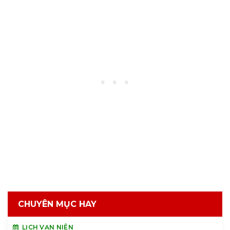
CHUYÊN MỤC HAY
LỊCH VẠN NIÊN