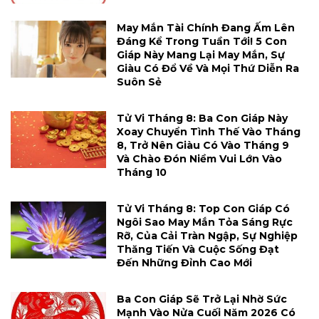
May Mắn Tài Chính Đang Ấm Lên
Đáng Kể Trong Tuần Tới! 5 Con
Giáp Này Mang Lại May Mắn, Sự
Giàu Có Đổ Về Và Mọi Thứ Diễn Ra
Suôn Sẻ
Tử Vi Tháng 8: Ba Con Giáp Này
Xoay Chuyển Tình Thế Vào Tháng
8, Trở Nên Giàu Có Vào Tháng 9
Và Chào Đón Niềm Vui Lớn Vào
Tháng 10
Tử Vi Tháng 8: Top Con Giáp Có
Ngôi Sao May Mắn Tỏa Sáng Rực
Rỡ, Của Cải Tràn Ngập, Sự Nghiệp
Thăng Tiến Và Cuộc Sống Đạt
Đến Những Đỉnh Cao Mới
Ba Con Giáp Sẽ Trở Lại Nhờ Sức
Mạnh Vào Nửa Cuối Năm 2026 Có