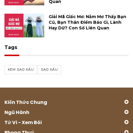
Quan
Giải Mã Giấc Mơ: Nằm Mơ Thấy Bạn
Cũ, Bạn Thân Điềm Báo Gì, Lành
Hay Dữ? Con Số Liên Quan
Tags
XEM SAO XẤU
SAO XẤU
Kiến Thức Chung
Ngũ Hành
Tử Vi - Xem Bói
Phong Thuỷ