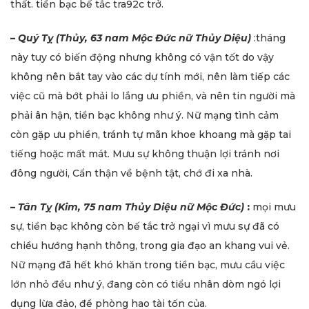
thất. tiền bạc bế tắc tra92c trở.
–
Quý Tỵ (Thủy, 63 nam Mộc Đức nữ Thủy Diệu)
:tháng
này tuy có biến động nhưng không có vận tốt do vậy
không nên bắt tay vào các dự tính mới, nên làm tiếp các
việc cũ mà bớt phải lo lắng ưu phiền, và nên tin người mà
phải ân hận, tiền bạc không như ý. Nữ mạng tình cảm
còn gặp ưu phiền, tránh tự mãn khoe khoang mà gặp tai
tiếng hoặc mất mát. Mưu sự không thuận lợi tránh nơi
đông người, Cẩn thận về bệnh tật, chớ đi xa nhà.
–
Tân Tỵ (Kim, 75 nam Thủy Diệu nữ Mộc Đức)
:
mọi mưu
sự, tiền bạc không còn bế tắc trở ngại vì mưu sự đã có
chiều hướng hạnh thông, trong gia đạo an khang vui vẻ.
Nữ mạng đã hết khó khăn trong tiền bạc, mưu cầu việc
lớn nhỏ đều như ý, đang còn có tiểu nhân dòm ngó lợi
dụng lừa đảo, đề phòng hao tài tốn của.