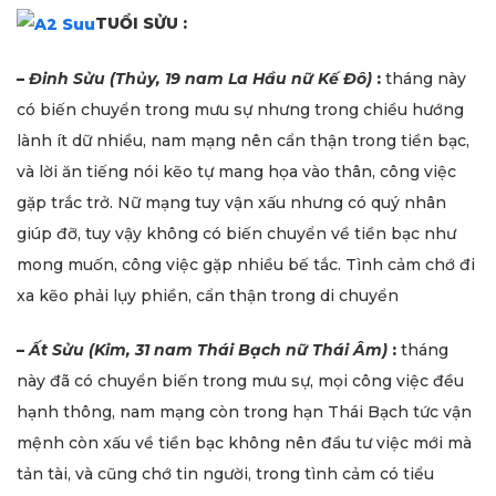
TUỔI SỬU :
–
Đinh Sửu (Thủy, 19 nam La Hầu nữ Kế Đô)
:
tháng này
có biến chuyển trong mưu sự nhưng trong chiều hướng
lành ít dữ nhiều, nam mạng nên cẩn thận trong tiền bạc,
và lời ăn tiếng nói kẽo tự mang họa vào thân, công việc
gặp trắc trở. Nữ mạng tuy vận xấu nhưng có quý nhân
giúp đỡ, tuy vậy không có biến chuyển về tiền bạc như
mong muốn, công việc gặp nhiều bế tắc. Tình cảm chớ đi
xa kẽo phải lụy phiền, cẩn thận trong di chuyển
–
Ất Sửu (Kim, 31 nam Thái Bạch nữ Thái Âm)
:
tháng
này đã có chuyển biến trong mưu sự, mọi công việc đều
hạnh thông, nam mạng còn trong hạn Thái Bạch tức vận
mệnh còn xấu về tiền bạc không nên đầu tư việc mới mà
tản tài, và cũng chớ tin người, trong tình cảm có tiểu