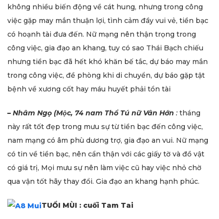
không nhiều biến động về cát hung, nhưng trong công
việc gặp may mắn thuận lợi, tình cảm đầy vui vẻ, tiền bạc
có hoạnh tài đưa đến. Nữ mạng nên thận trọng trong
công việc, gia đạo an khang, tuy có sao Thái Bạch chiếu
nhưng tiền bạc đã hết khó khăn bế tắc, dự báo may mắn
trong công việc, đề phòng khi di chuyển, dự báo gặp tật
bệnh về xương cốt hay máu huyết phải tổn tài
–
Nhâm Ngọ (Mộc, 74 nam Thổ Tú nữ Vân Hớn
:
tháng
này rất tốt đẹp trong mưu sự từ tiền bạc đến công việc,
nam mạng có âm phù dương trợ, gia đạo an vui. Nữ mạng
có tin về tiền bạc, nên cẩn thận với các giấy tờ và đồ vật
có giá trị, Mọi mưu sự nên làm việc cũ hay việc nhỏ chờ
qua vận tốt hãy thay đổi. Gia đạo an khang hạnh phúc.
TUỔI MÙI : cuối Tam Tai