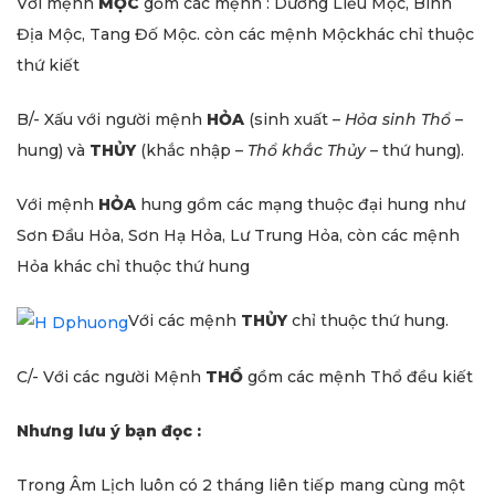
Với mệnh
MỘC
gồm các mệnh : Dương Liễu Mộc, Bình
Địa Mộc, Tang Đố Mộc. còn các mệnh Mộckhác chỉ thuộc
thứ kiết
B/- Xấu với người mệnh
HỎA
(sinh xuất –
Hỏa sinh Thổ
–
hung) và
THỦY
(khắc nhập –
Thổ khắc
Thủy
– thứ hung).
Với mệnh
HỎA
hung gồm các mạng thuộc đại hung như
Sơn Đầu Hỏa, Sơn Hạ Hỏa, Lư Trung Hỏa, còn các mệnh
Hỏa khác chỉ thuộc thứ hung
Với các mệnh
THỦY
chỉ thuộc thứ hung.
C/- Với các người Mệnh
THỔ
gồm các mệnh Thổ đều kiết
Nhưng lưu ý bạn đọc :
Trong Âm Lịch luôn có 2 tháng liên tiếp mang cùng một