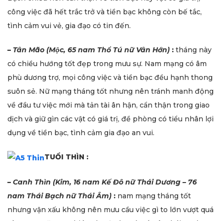
công việc đã hết trắc trở và tiền bạc không còn bế tắc,
tình cảm vui vẻ, gia đạo có tin đến.
–
Tân Mão (Mộc, 65 nam Thổ Tú nữ Vân Hớn)
:
tháng này
có chiều hướng tốt đẹp trong mưu sự. Nam mạng có âm
phù dương trợ, mọi công việc và tiền bạc đều hạnh thong
suôn sẻ. Nữ mạng tháng tốt nhưng nên tránh manh động
về đầu tư việc mới mà tản tài ân hận, cẩn thận trong giao
dịch và giữ gìn các vật có giá trị, đề phòng có tiểu nhân lợi
dụng về tiền bạc, tình cảm gia đạo an vui.
TUỔI THÌN :
–
Canh Thìn (Kim, 16 nam Kế Đô nữ Thái Dương – 76
nam Thái Bạch nữ Thái Âm)
:
nam mạng tháng tốt
nhưng vận xấu không nên mưu cầu việc gì to lớn vượt quá