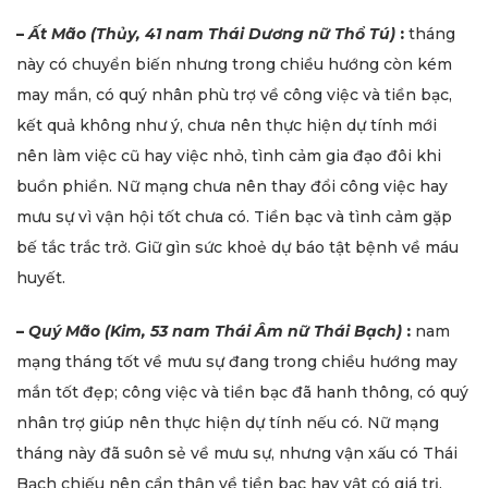
–
Ất Mão (Thủy, 41 nam Thái Dương nữ Thổ Tú)
:
tháng
này có chuyển biến nhưng trong chiều hướng còn kém
may mắn, có quý nhân phù trợ về công việc và tiền bạc,
kết quả không như ý, chưa nên thực hiện dự tính mới
nên làm việc cũ hay việc nhỏ, tình cảm gia đạo đôi khi
buồn phiền. Nữ mạng chưa nên thay đổi công việc hay
mưu sự vì vận hội tốt chưa có. Tiền bạc và tình cảm gặp
bế tắc trắc trở. Giữ gìn sức khoẻ dự báo tật bệnh về máu
huyết.
–
Quý Mão (Kim, 53 nam Thái Âm nữ Thái Bạch)
:
nam
mạng tháng tốt về mưu sự đang trong chiều hướng may
mắn tốt đẹp; công việc và tiền bạc đã hanh thông, có quý
nhân trợ giúp nên thực hiện dự tính nếu có. Nữ mạng
tháng này đã suôn sẻ về mưu sự, nhưng vận xấu có Thái
Bạch chiếu nên cẩn thận về tiền bạc hay vật có giá trị,