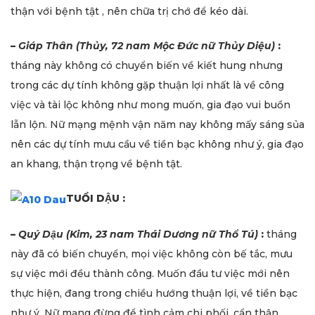
thận với bệnh tật , nên chữa trị chớ để kéo dài.
–
Giáp Thân (Thủy, 72 nam Mộc Đức nữ Thủy Diệu)
:
tháng này không có chuyển biến về kiết hung nhưng
trong các dự tính không gặp thuận lợi nhất là về công
việc và tài lộc không như mong muốn, gia đạo vui buồn
lẫn lộn. Nữ mạng mệnh vận năm nay không mấy sáng sủa
nên các dự tính mưu cầu về tiền bạc không như ý, gia đạo
an khang, thận trọng về bệnh tật.
TUỔI DẬU :
–
Quý Dậu (Kim, 23 nam Thái Dương nữ Thổ Tú)
:
tháng
này đã có biến chuyển, mọi việc không còn bế tắc, mưu
sự việc mới đều thành công. Muốn đầu tư việc mới nên
thực hiện, đang trong chiều hướng thuận lợi, về tiền bạc
như ý. Nữ mạng đừng để tình cảm chi phối, cẩn thận