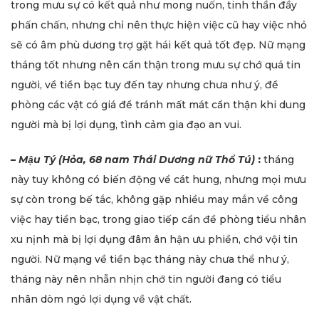
trong mưu sự có kết quả như mong nuốn, tinh thần đầy
phấn chấn, nhưng chỉ nên thực hiện việc cũ hay việc nhỏ
sẽ có âm phù dương trợ gặt hái kết quả tốt đẹp. Nữ mạng
tháng tốt nhưng nên cẩn thận trong mưu sự chớ quá tin
người, về tiền bạc tuy đến tay nhưng chưa như ý, đề
phòng các vật có giá để tránh mất mát cẩn thận khi dung
người mà bị lợi dụng, tình cảm gia đạo an vui.
–
Mậu Tý (Hỏa
,
68 nam Thái Dương nữ Thổ Tú)
:
tháng
này tuy không có biến động về cát hung, nhưng mọi mưu
sự còn trong bế tắc, không gặp nhiều may mắn về công
việc hay tiền bạc, trong giao tiếp cần đề phòng tiểu nhân
xu nịnh mà bị lợi dụng đâm ân hận ưu phiền, chớ vội tin
người. Nữ mạng về tiền bạc tháng này chưa thể như ý,
tháng này nên nhẫn nhịn chớ tin người đang có tiểu
nhân dòm ngó lợi dụng về vật chất.