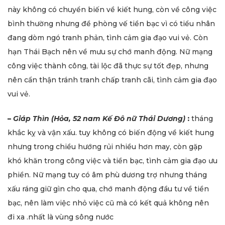
này không có chuyển biến về kiết hung, còn về công việc
bình thường nhưng đề phòng vế tiền bạc vì có tiểu nhân
đang dòm ngó tranh phản, tình cảm gia đạo vui vẻ. Còn
hạn Thái Bạch nên về mưu sự chớ manh động. Nữ mạng
công việc thành công, tài lộc đã thực sự tốt đẹp, nhưng
nên cẩn thận tránh tranh chấp tranh cãi, tình cảm gia đạo
vui vẻ.
–
Giáp Thìn (Hỏa, 52 nam Kế Đô nữ Thái Dương)
:
tháng
khắc kỵ và vận xấu. tuy không có biến động về kiết hung
nhưng trong chiều hướng rủi nhiều hơn may, còn gặp
khó khăn trong công việc và tiền bạc, tình cảm gia đạo ưu
phiền. Nữ mạng tuy có âm phù dương trợ nhưng tháng
xấu ráng giữ gìn cho qua, chớ manh động đầu tư về tiền
bạc, nên làm việc nhỏ việc cũ mà có kết quả không nên
đi xa .nhất là vùng sông nước