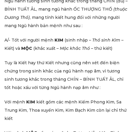
Ngũ hành tương sinh tương khắc trong tháng CHÍN (đủ) –
BÍNH TUẤT ÂL, mang ngũ hành ỐC THƯỢNG THỔ
(thuộc
Dương Thổ)
, mang tính kiết hung đối với những người
mang Ngũ hành bản mệnh như sau :
A/- Tốt với người mệnh
KIM
(sinh nhập –
Thổ sinh Kim
–
Kiết) và
MỘC
(khắc xuất –
Mộc khắc
Thổ
– thứ kiết)
Tuy là Kiết hay thứ Kiết nhưng cũng nên xét đến biện
chứng trong sinh khắc của ngũ hành nạp âm, vì tương
sinh tương khắc trong tháng CHÍN – BÍNH TUẤT ÂL, chỉ
tốt hoặc xấu với từng Ngũ hành nạp âm như :
Với mệnh
KIM
kiết gồm các mệnh Kiếm Phong Kim, Sa
Trung Kim, Thoa xuyến Kim, Kim Bạch Kim còn lại chỉ thứ
kiết