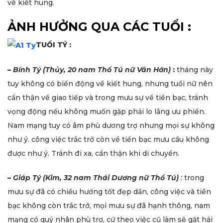
về kiết hung.
ẢNH HƯỞNG QUA CÁC TUỔI :
TUỔI TÝ :
–
Bính Tý (Thủy, 20 nam Thổ Tú nữ Vân Hớn)
:
tháng này
tuy không có biến động về kiết hung, nhưng tuổi nữ nên
cẩn thận về giao tiếp và trong mưu sự về tiền bạc, tránh
vọng động nếu không muốn gặp phải lo lắng ưu phiền.
Nam mạng tuy có âm phù dương trợ nhưng mọi sự không
như ý. công việc trắc trở còn về tiền bạc mưu cầu không
được như ý. Tránh đi xa, cẩn thận khi di chuyển.
–
Giáp Tý (Kim, 32 nam Thái Dương nữ Thổ Tú)
:
trong
mưu sự đã có chiều hướng tốt đẹp dần, công việc và tiền
bạc không còn trắc trở, mọi mưu sự đã hạnh thông, nam
mạng có quý nhân phù trợ, cứ theo việc cũ làm sẽ gặt hái