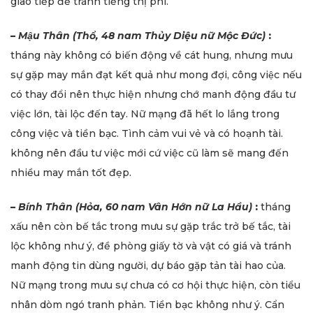
giao tiếp để tránh tiếng thị phi.
–
Mậu Thân (Thổ, 48 nam Thủy Diệu nữ Mộc Đức)
:
tháng này không có biến động về cát hung, nhưng mưu
sự gặp may mắn đạt kết quả như mong đợi, công việc nếu
có thay đổi nên thực hiện nhưng chớ manh động đầu tư
việc lớn, tài lộc đến tay. Nữ mạng đã hết lo lắng trong
công việc và tiền bạc. Tình cảm vui vẻ và có hoạnh tài.
không nên đầu tư việc mới cứ việc cũ làm sẽ mang đến
nhiều may mắn tốt đẹp.
–
Bính Thân (Hỏa, 60 nam Vân Hớn nữ La Hầu)
:
tháng
xấu nên còn bế tắc trong mưu sự gặp trắc trở bế tắc, tài
lộc không như ý, đề phòng giấy tờ và vật có giá và tránh
manh động tin dùng người, dự báo gặp tản tài hao của.
Nữ mạng trong mưu sự chưa có cơ hội thực hiện, còn tiểu
nhân dòm ngó tranh phản. Tiền bạc không như ý. Cẩn