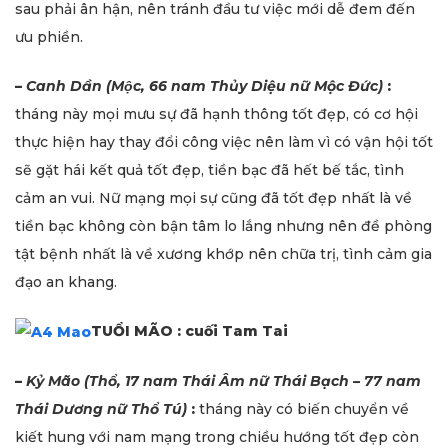
sau phải ân hận, nên tránh đầu tư việc mới dễ đem đến
ưu phiền.
–
Canh Dần (Mộc, 66 nam Thủy Diệu nữ Mộc Đức)
:
tháng này mọi mưu sự đã hạnh thông tốt đẹp, có cơ hội
thực hiện hay thay đổi công việc nên làm vì có vận hội tốt
sẽ gặt hái kết quả tốt đẹp, tiền bạc đã hết bế tắc, tình
cảm an vui. Nữ mạng mọi sự cũng đã tốt đẹp nhất là về
tiền bạc không còn bận tâm lo lắng nhưng nên đề phòng
tật bệnh nhất là về xương khớp nên chữa trị, tình cảm gia
đạo an khang.
TUỔI MÃO : cuối Tam Tai
–
Kỷ Mão (Thổ, 17 nam Thái Âm nữ Thái Bạch – 77 nam
Thái Dương nữ Thổ Tú)
:
tháng này có biến chuyển về
kiết hung với nam mạng trong chiều hướng tốt đẹp còn