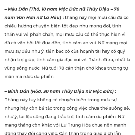
–
Mậu Dần (Thổ, 18 nam Mộc Đức nữ Thủy Diệu – 78
nam Vân Hớn nữ La Hầu)
:
tháng này mọi mưu cầu đã có
chiều hướng chuyển biến tốt đẹp như mong đợi, tinh
thần vui vẻ phấn chấn, mọi mưu cầu có thể thực hiện vì
đã có vận hội tốt đưa đến, tình cảm an vui. Nữ mạng mọi
mưu sự đều như ý, tiền bạc có của hoạnh tài hay có quý
nhận trợ giúp, tình cảm gia đạo vui vẻ. Tránh đi xa, nhất là
vùng sông nước. Nữ tuổi 78 cẩn thận chớ khoa trương tự
mãn mà rước ưu phiền.
–
Bính Dần (Hỏa, 30 nam Thủy Diệu nữ Mộc Đức)
:
Tháng này tuy không có chuyển biến trong mưu sự,
nhưng hãy còn bế tắc trong công việc chưa thể suông sẻ,
như ý, tài lộc cũng đang trắc trở, tình cảm ưu phiền. Nữ
mạng tháng còn khắc với Lư Trung Hỏa chưa nên manh
động thay đổi công việc, Cẩn thận trong giao dịch lẫn