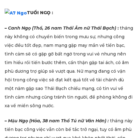
TUỔI NGỌ :
–
Canh Ngọ (Thổ, 26 nam Thái Âm nữ Thái Bạch)
:
tháng
này không có chuyển biến trong mưu sự, nhưng công
việc đều tốt đẹp, nam mạng gặp may mắn về tiền bạc,
tình cảm sẽ có gặp gỡ bất ngờ trong vui vẻ nhung nên
tìm hiểu rồi tiến bước thêm, cẩn thận gặp tai ách, có âm
phù dương trợ giúp sẽ vượt qua. Nữ mạng đang có vận
hội trong công việc sẽ đạt kết quả tốt về tài chánh dù
một năm gặp sao Thái Bạch chiếu mạng, có tin vui về
tình cảm nhưng cũng tránh tin người, đề phòng không đi
xa về miền sông nước.
–
Mậu Ngọ (Hỏa, 38 nam Thổ Tú nữ Vân Hớn) :
tháng này
tiền bạc công việc vẫn còn bế tắc trở ngại, tuy có âm phù