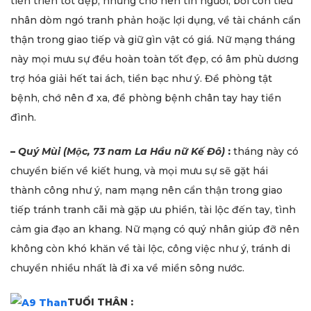
tiến triển tốt đẹp, nhưng chớ nên tin người, bởi còn tiểu
nhân dòm ngó tranh phản hoặc lợi dụng, về tài chánh cẩn
thận trong giao tiếp và giữ gìn vật có giá. Nữ mạng tháng
này mọi mưu sự đều hoàn toàn tốt đẹp, có âm phù dương
trợ hóa giải hết tai ách, tiền bạc như ý. Đề phòng tật
bệnh, chớ nên đ xa, đề phòng bệnh chân tay hay tiền
đình.
–
Quý Mùi (Mộc, 73 nam La Hầu nữ Kế Đô)
:
tháng này có
chuyển biến về kiết hung, và mọi mưu sự sẽ gặt hái
thành công như ý, nam mạng nên cẩn thận trong giao
tiếp tránh tranh cãi mà gặp ưu phiền, tài lộc đến tay, tình
cảm gia đạo an khang. Nữ mạng có quý nhân giúp đỡ nên
không còn khó khăn về tài lộc, công việc như ý, tránh di
chuyển nhiều nhất là đi xa về miền sông nước.
TUỔI THÂN :