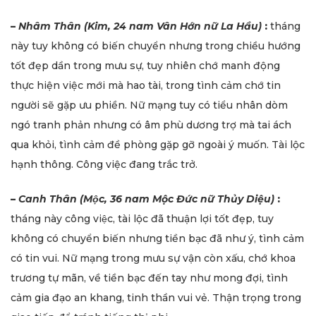
–
Nhâm Thân (Kim, 24 nam Vân Hớn nữ La Hầu)
:
tháng
này tuy không có biến chuyển nhưng trong chiều hướng
tốt đẹp dần trong mưu sự, tuy nhiên chớ manh động
thực hiện việc mới mà hao tài, trong tình cảm chớ tin
người sẽ gặp ưu phiền. Nữ mạng tuy có tiểu nhân dòm
ngó tranh phản nhưng có âm phù dương trợ mà tai ách
qua khỏi, tình cảm đề phòng gặp gỡ ngoài ý muốn. Tài lộc
hạnh thông. Công việc đang trắc trở.
–
Canh Thân (Mộc, 36 nam Mộc Đức nữ Thủy Diệu)
:
tháng này công việc, tài lộc đã thuận lợi tốt đẹp, tuy
không có chuyển biến nhưng tiền bạc đã như ý, tình cảm
có tin vui. Nữ mạng trong mưu sự vận còn xấu, chớ khoa
trương tự mãn, về tiền bạc đến tay như mong đợi, tình
cảm gia đạo an khang, tinh thần vui vẻ. Thận trọng trong