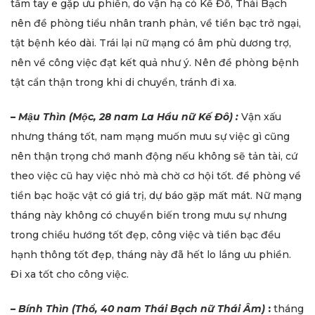
tầm tay e gặp ưu phiền, do vận hạ có Kế Đô, Thái Bạch
nên đề phòng tiểu nhân tranh phản, về tiền bạc trở ngại,
tật bệnh kéo dài. Trái lại nữ mạng có âm phù dương trợ,
nên về công việc đạt kết quả như ý. Nên đề phòng bệnh
tật cẩn thận trong khi di chuyển, tránh đi xa.
–
Mậu Thìn (Mộc, 28 nam La Hầu nữ Kế Đô) :
Vận xấu
nhưng tháng tốt, nam mạng muốn mưu sự việc gì cũng
nên thận trọng chớ manh động nếu không sẽ tản tài, cứ
theo việc cũ hay việc nhỏ mà chờ cơ hội tốt. đề phòng về
tiền bạc hoặc vật có giá trị, dự báo gặp mất mát. Nữ mạng
tháng này không có chuyển biến trong mưu sự nhưng
trong chiều hướng tốt đẹp, công việc và tiền bạc đều
hạnh thông tốt đẹp, tháng này đã hết lo lắng ưu phiền.
Đi xa tốt cho công việc.
–
Bính Thìn (Thổ, 40 nam Thái Bạch nữ Thái Âm)
:
tháng