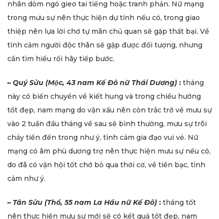
nhân dòm ngó gieo tai tiếng hoặc tranh phản. Nữ mạng
trong mưu sự nên thực hiện dự tính nếu có, trong giao
thiệp nên lựa lời chớ tự mãn chủ quan sẽ gặp thất bại. Về
tình cảm người độc thân sẽ gặp được đối tượng, nhưng
cần tìm hiểu rồi hãy tiếp bước.
–
Quý Sửu (Mộc
,
43 nam Kế Đô nữ Thái Dương)
:
tháng
này có biến chuyển về kiết hung và trong chiều hướng
tốt đẹp, nam mạng do vận xấu nên còn trắc trở về mưu sự
vào 2 tuần đầu tháng về sau sẽ bình thường, mưu sự trôi
chảy tiền đến trong như ý, tình cảm gia đạo vui vẻ. Nữ
mạng có âm phù dương trợ nên thực hiện mưu sự nếu có,
do đã có vận hội tốt chớ bỏ qua thời cơ, về tiền bạc, tình
cảm như ý.
–
Tân Sửu (Thổ, 55 nam La Hầu nữ Kế Đô)
:
tháng tốt
nên thực hiện mưu sự mới sẽ có kết quả tốt đẹp, nam