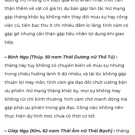
dương trợ nhưng chỉ vượt qua khó khăn nhất thời, cẩn
thận thêm về vật có giá trị, dự báo gặp tản tài. Nữ mạng
gặp tháng khắc kỵ không nên thay đổi mưu sự hay công
việc cũ, tiền bạc thu ít chi nhiều đâm lo lắng, tình cảm có
gặp gỡ nhưng cẩn thận gặp tiểu nhân lợi dụng khi giao
tiếp.
–
Bính Ngọ (Thủy, 50 nam Thái Dương nữ Thổ Tú)
:
tháng này tuy không có chuyển biến về mưu sự nhưng
trong chiều hướng lành ít dữ nhiều, và tài lộc không gặp
thuận lợi may mắn, tình cảm gia đạo đôi chút vướng bận
ưu phiền. Nữ mạng tháng khắc kỵ, mọi sự không may
không rủi chỉ bình thường. tình cảm chớ manh động mà
gặp phải ưu phiền trong gia đạo. Công việc không nên
thực hiện dự tính mới, chưa có thời cơ tốt.
–
Giáp Ngọ (Kim, 62 nam Thái Âm nữ Thái Bạch)
:
tháng