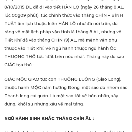
8/10/2015 DL đã đi vào tiết HÀN LỘ (ngày 26 tháng 8 AL,
lúc 00g09 phút), tức chính thức vào tháng CHÍN – BÍNH
TUẤT âm lịch thuộc kiến HÀN LỘ như đã nói trên, dù
rằng về mặt lịch pháp vẫn tính là tháng 8 AL, nhưng về
Tiết Khí đã vào tháng CHÍN (9) AL, mà mệnh vận phụ
thuộc vào Tiết Khí. Về Ngũ hành thuộc ngũ hành ỐC
THƯỢNG THỔ tức “đất trên nóc nhà”. Tháng này do sao
GIÁC tọa thủ :
GIÁC MỘC GIAO tức con THUỒNG LUỒNG (Giao Long),
thuộc hành MỘC nằm hướng Đông, một sao do nhóm sao
Thanh long cai quản. Là một sao tốt về hôn nhân, xây
dựng, khởi sự nhưng xấu về mai táng.
NGŨ HÀNH SINH KHẮC THÁNG CHÍN ÂL :