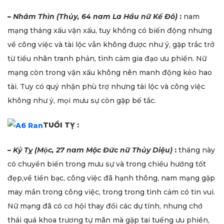
–
Nhâm Thìn (Thủy, 64 nam La Hầu nữ Kế Đô)
:
nam
mạng tháng xấu vận xấu, tuy không có biến động nhưng
về công việc và tài lộc vẫn không được như ý, gặp trắc trở
từ tiểu nhân tranh phản, tình cảm gia đạo ưu phiền. Nữ
mạng còn trong vận xấu không nên manh động kẻo hao
tài. Tuy có quý nhận phù trợ nhưng tài lộc và công việc
không như ý, mọi mưu sự còn gặp bế tắc.
TUỔI TỴ :
–
Kỷ Tỵ (Mộc, 27 nam Mộc Đức nữ Thủy Diệu)
:
tháng này
có chuyển biến trong mưu sự và trong chiều hướng tốt
đẹp,về tiền bạc, công việc đã hạnh thông, nam mạng gặp
may mắn trong công việc, trong trong tình cảm có tin vui.
Nữ mạng đã có cơ hội thay đổi các dự tính, nhưng chớ
thái quá khoa trương tự mãn mà gặp tai tuếng ưu phiền,