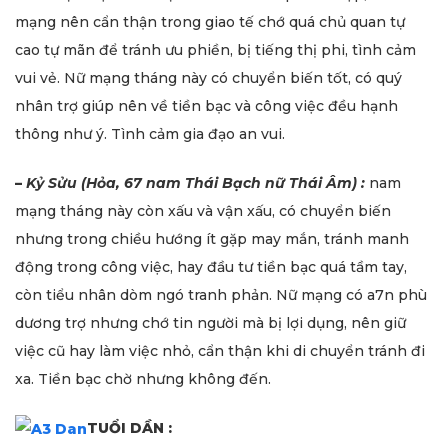
mạng nên cẩn thận trong giao tế chớ quá chủ quan tự
cao tự mãn để tránh ưu phiền, bị tiếng thị phi, tình cảm
vui vẻ. Nữ mạng tháng này có chuyển biến tốt, có quý
nhân trợ giúp nên về tiền bạc và công việc đều hạnh
thông như ý. Tình cảm gia đạo an vui.
–
Kỷ Sửu (Hỏa, 67 nam Thái Bạch nữ Thái Âm) :
nam
mạng tháng này còn xấu và vận xấu, có chuyển biến
nhưng trong chiều hướng ít gặp may mắn, tránh manh
động trong công việc, hay đầu tư tiền bạc quá tầm tay,
còn tiểu nhân dòm ngó tranh phản. Nữ mạng có a7n phù
dương trợ nhưng chớ tin người mà bị lợi dụng, nên giữ
việc cũ hay làm việc nhỏ, cẩn thận khi di chuyển tránh đi
xa. Tiền bạc chờ nhưng không đến.
TUỔI DẦN :