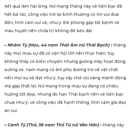
kết quả làm hài lòng. Nữ mạng tháng này về tiền bạc đã
hết bế tắc, công việc trở lại bình thường có tin vui đưa
đến, tình cảm vui vẻ, như ý. Đề phòng gặp tật bệnh về
máu huyết nên chữa trị không để kéo dài
–
Nhâm Tý (Mộc, 44 nam Thái Âm nữ Thái Bạch)
:
tháng
này mọi mưu sự đã có vận hội tốt nên thực hiện, tuy
không thấy có biến chuyển nhưng guồng máy hoạt động
suông sẻ, nam mạng có âm phù dương trợ về vật chất
nên mọi sự sẽ đạt như ý, tuy vậy chớ vội vàng manh động
mà gặp thất lợi. Nữ mạng trong mưu sự đang có chiều
hướng tốt đẹp, nhưng do hạn Thái bạch nên về tiền bạc
chưa như ý, về công việc đã hạnh thông, tình cảm gia đạo
an vui.
–
Canh Tý (Thổ, 56 nam Thổ Tú nữ Vân Hớn)
:
tháng này