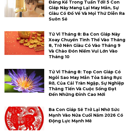
Đáng Kể Trong Tuần Tới! 5 Con
Giáp Này Mang Lại May Mắn, Sự
Giàu Có Đổ Về Và Mọi Thứ Diễn Ra
Suôn Sẻ
Tử Vi Tháng 8: Ba Con Giáp Này
Xoay Chuyển Tình Thế Vào Tháng
8, Trở Nên Giàu Có Vào Tháng 9
Và Chào Đón Niềm Vui Lớn Vào
Tháng 10
Tử Vi Tháng 8: Top Con Giáp Có
Ngôi Sao May Mắn Tỏa Sáng Rực
Rỡ, Của Cải Tràn Ngập, Sự Nghiệp
Thăng Tiến Và Cuộc Sống Đạt
Đến Những Đỉnh Cao Mới
Ba Con Giáp Sẽ Trở Lại Nhờ Sức
Mạnh Vào Nửa Cuối Năm 2026 Có
Động Lực Mạnh Mẽ