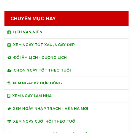
CHUYÊN MỤC HAY
LỊCH VẠN NIÊN
XEM NGÀY TỐT XẤU, NGÀY ĐẸP
ĐỔI ÂM LỊCH - DƯƠNG LỊCH
CHỌN NGÀY TỐT THEO TUỔI
XEM NGÀY KÝ HỢP ĐỒNG
XEM NGÀY LÀM NHÀ
XEM NGÀY NHẬP TRẠCH - VỀ NHÀ MỚI
XEM NGÀY CƯỚI HỎI THEO TUỔI