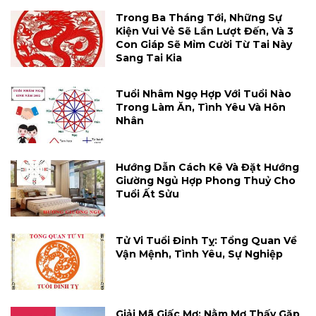
Trong Ba Tháng Tới, Những Sự
Kiện Vui Vẻ Sẽ Lần Lượt Đến, Và 3
Con Giáp Sẽ Mỉm Cười Từ Tai Này
Sang Tai Kia
Tuổi Nhâm Ngọ Hợp Với Tuổi Nào
Trong Làm Ăn, Tình Yêu Và Hôn
Nhân
Hướng Dẫn Cách Kê Và Đặt Hướng
Giường Ngủ Hợp Phong Thuỷ Cho
Tuổi Ất Sửu
Tử Vi Tuổi Đinh Tỵ: Tổng Quan Về
Vận Mệnh, Tình Yêu, Sự Nghiệp
Giải Mã Giấc Mơ: Nằm Mơ Thấy Gặp