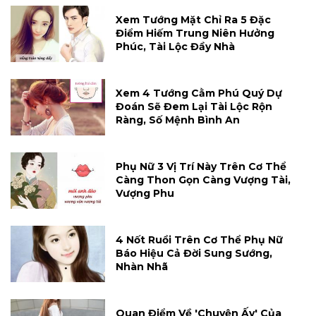
Xem Tướng Mặt Chỉ Ra 5 Đặc
Điểm Hiếm Trung Niên Hưởng
Phúc, Tài Lộc Đầy Nhà
Xem 4 Tướng Cằm Phú Quý Dự
Đoán Sẽ Đem Lại Tài Lộc Rộn
Ràng, Số Mệnh Bình An
Phụ Nữ 3 Vị Trí Này Trên Cơ Thể
Càng Thon Gọn Càng Vượng Tài,
Vượng Phu
4 Nốt Ruồi Trên Cơ Thể Phụ Nữ
Báo Hiệu Cả Đời Sung Sướng,
Nhàn Nhã
Quan Điểm Về 'chuyện Ấy' Của