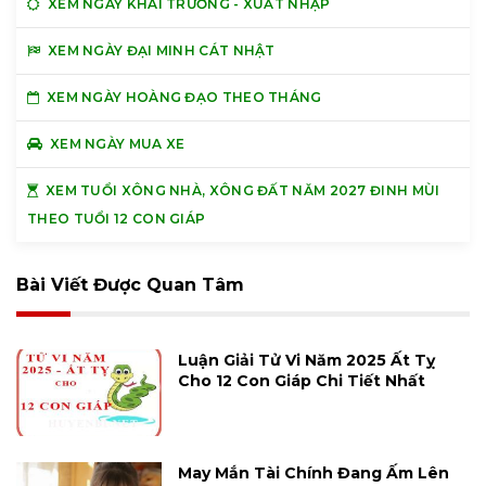
XEM NGÀY KHAI TRƯƠNG - XUẤT NHẬP
XEM NGÀY ĐẠI MINH CÁT NHẬT
XEM NGÀY HOÀNG ĐẠO THEO THÁNG
XEM NGÀY MUA XE
XEM TUỔI XÔNG NHÀ, XÔNG ĐẤT NĂM 2027 ĐINH MÙI
THEO TUỔI 12 CON GIÁP
Bài Viết Được Quan Tâm
Luận Giải Tử Vi Năm 2025 Ất Tỵ
Cho 12 Con Giáp Chi Tiết Nhất
May Mắn Tài Chính Đang Ấm Lên