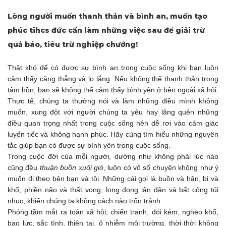
Lòng người muốn thanh thản và bình an, muốn tạo
phúc tihcs đức cần làm những việc sau để giải trừ
quả báo, tiêu trừ nghiệp chướng!
Thật khó để có được sự bình an trong cuộc sống khi bạn luôn
cảm thấy căng thẳng và lo lắng. Nếu không thể thanh thản trong
tâm hồn, bạn sẽ không thể cảm thấy bình yên ở bên ngoài xã hội.
Thực tế, chúng ta thường nói và làm những điều mình không
muốn, xung đột với người chúng ta yêu hay lãng quên những
điều quan trọng nhất trong cuộc sống nên dễ rơi vào cảm giác
luyến tiếc và không hạnh phúc. Hãy cùng tìm hiểu những nguyên
tắc giúp bạn có được sự bình yên trong cuộc sống.
Trong cuộc đời của mỗi người, dường như không phải lúc nào
cũng đều
thuận buồn xuôi gió
, luôn có vô số chuyện không như ý
muốn đi theo bên bạn và tôi. Những cái gọi là buồn và hận, bi và
khổ, phiền não và thất vọng, long đong lận đận và bất công tủi
nhục, khiến chúng ta không cách nào trốn tránh.
Phóng tầm mắt ra toàn xã hội, chiến tranh, đói kém, nghèo khổ,
bạo lực, sắc tình, thiên tai, ô nhiễm môi trường, thời thời không