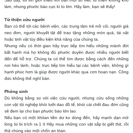
làm, nhưng phước báo cực kì to lớn. Hãy làm, bạn sẽ thấy!
Từ thiện cứu người
Bạn có thể tới các bệnh viện, các trung tâm trẻ mồ côi, người già
neo đơn, người khuyết tật để trao tặng những món quà, tài vật
hoặc tịnh vật tùy điều kiện khả năng của chúng ta.
Nhưng nếu có thời gian hãy trực tiếp tìm hiểu những mảnh đời
bất hạnh mà họ không đủ phước duyên được nhiều người biết
đến để hỗ trợ. Chúng ta có thể tìm được bằng cách đến những
nơi hẻo lánh, hoặc trực tiếp tìm hiểu tại các bệnh viện, không gì
hạnh phúc hơn là giúp được người khác qua cơn hoạn nạn. Công
đức không thể nghĩ bàn.
Phóng sinh
Dù không bằng so với việc cứu người, nhưng cứu sống những
con vật tội nghiệp khỏi lưỡi dao đồ tể, khỏi cái chết đau đớn cũng
sẽ đem lại cho bạn phước báo lớn lao.
Nếu bạn có một khỏan tiền dư ko dùng đến, hãy mạnh dạn mở
lòng từ bi trích ra 1 ít Hãy mua những con vật sắp bị giết thịt, rồi
thả chúng vào một chốn an tòan.