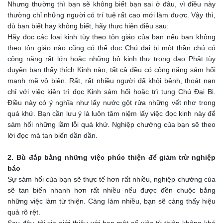
Nhưng thường thì bạn sẽ không biết bạn sai ở đâu, vì điều này
thường chỉ những người có trí tuệ rất cao mới làm được. Vậy thì,
dù bạn biết hay không biết, hãy thực hiện điều sau:
Hãy đọc các loại kinh tùy theo tôn giáo của bạn nếu bạn không
theo tôn giáo nào cũng có thể đọc Chú đại bi một thần chú có
công năng rất lớn hoặc những bộ kinh thư trong đạo Phật tùy
duyên bạn thấy thích Kinh nào, tất cả đều có công năng sám hối
mạnh mẽ vô biên. Rất, rất nhiều người đã khỏi bệnh, thoát nạn
chỉ với việc kiên trì đọc Kinh sám hối hoặc trì tụng Chú Đại Bi.
Điều này có ý nghĩa như lấy nước gột rửa những vết nhơ trong
quá khứ. Bạn cần lưu ý là luôn tâm niệm lấy việc đọc kinh này để
sám hối những lầm lỗi quá khứ. Nghiệp chướng của bạn sẽ theo
lời đọc mà tan biến dần dần.
2. Bù đắp bằng những việc phúc thiện để giảm trừ nghiệp
báo
Sự sám hối của bạn sẽ thực tế hơn rất nhiều, nghiệp chướng của
sẽ tan biến nhanh hơn rất nhiều nếu được đền chuộc bằng
những việc làm từ thiện. Càng làm nhiều, bạn sẽ càng thấy hiệu
quả rõ rệt.
Sau đây, tôi xin giới thiệu với bạn một số việc từ thiện không khó