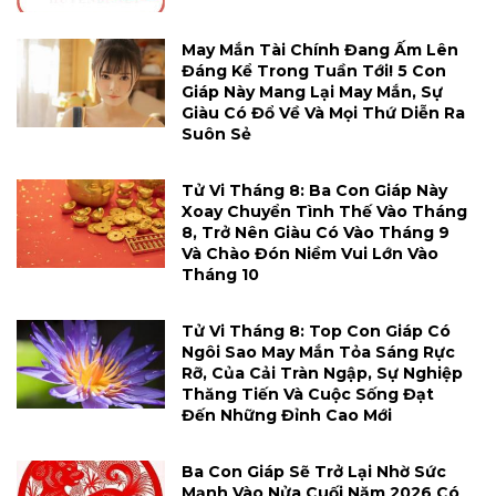
May Mắn Tài Chính Đang Ấm Lên
Đáng Kể Trong Tuần Tới! 5 Con
Giáp Này Mang Lại May Mắn, Sự
Giàu Có Đổ Về Và Mọi Thứ Diễn Ra
Suôn Sẻ
Tử Vi Tháng 8: Ba Con Giáp Này
Xoay Chuyển Tình Thế Vào Tháng
8, Trở Nên Giàu Có Vào Tháng 9
Và Chào Đón Niềm Vui Lớn Vào
Tháng 10
Tử Vi Tháng 8: Top Con Giáp Có
Ngôi Sao May Mắn Tỏa Sáng Rực
Rỡ, Của Cải Tràn Ngập, Sự Nghiệp
Thăng Tiến Và Cuộc Sống Đạt
Đến Những Đỉnh Cao Mới
Ba Con Giáp Sẽ Trở Lại Nhờ Sức
Mạnh Vào Nửa Cuối Năm 2026 Có