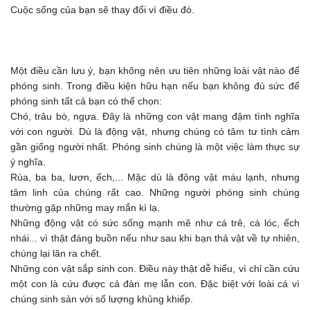
Cuộc sống của bạn sẽ thay đổi vì điều đó.
Một điều cần lưu ý, bạn không nên ưu tiên những loài vật nào để
phóng sinh. Trong điều kiện hữu hạn nếu bạn không đủ sức để
phóng sinh tất cả bạn có thể chọn:
Chó, trâu bò, ngựa. Đây là những con vật mang đậm tình nghĩa
với con người. Dù là động vật, nhưng chúng có tâm tư tình cảm
gần giống người nhất. Phóng sinh chúng là một việc làm thực sự
ý nghĩa.
Rùa, ba ba, lươn, ếch,... Mặc dù là động vật máu lạnh, nhưng
tâm linh của chúng rất cao. Những người phóng sinh chúng
thường gặp những may mắn kì lạ.
Những động vật có sức sống mạnh mẽ như cá trê, cá lóc, ếch
nhái... vì thật đáng buồn nếu như sau khi bạn thả vật về tự nhiên,
chúng lại lăn ra chết.
Những con vật sắp sinh con. Điều này thật dễ hiểu, vì chỉ cần cứu
một con là cứu được cả đàn mẹ lẫn con. Đặc biệt với loài cá vì
chúng sinh sản với số lượng khủng khiếp.