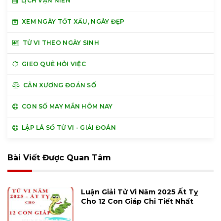
LỊCH VẠN NIÊN
XEM NGÀY TỐT XẤU, NGÀY ĐẸP
TỬ VI THEO NGÀY SINH
GIEO QUẺ HỎI VIỆC
CÂN XƯƠNG ĐOÁN SỐ
CON SỐ MAY MẮN HÔM NAY
LẬP LÁ SỐ TỬ VI - GIẢI ĐOÁN
Bài Viết Được Quan Tâm
Luận Giải Tử Vi Năm 2025 Ất Tỵ
Cho 12 Con Giáp Chi Tiết Nhất