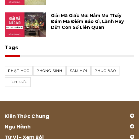
Giải Mã Giấc Mơ: Nằm Mơ Thấy
Đám Ma Điềm Báo Gì, Lành Hay
Dữ? Con Số Liên Quan
Tags
PHẬT HỌC
PHÓNG SINH
SÁM HỐI
PHÚC BÁO
TÍCH ĐỨC
Kiến Thức Chung
Ngũ Hành
Tử Vi - Xem Bói