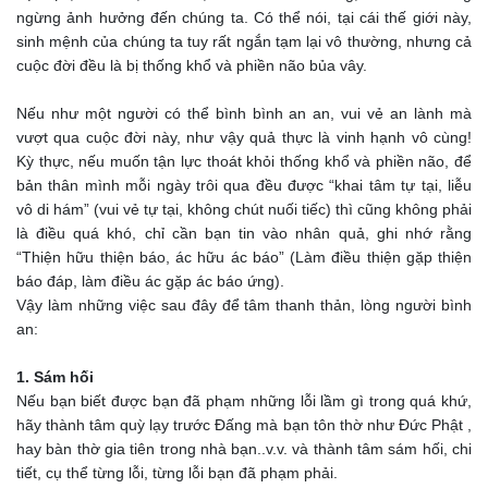
ngừng ảnh hưởng đến chúng ta. Có thể nói, tại cái thế giới này,
sinh mệnh của chúng ta tuy rất ngắn tạm lại vô thường, nhưng cả
cuộc đời đều là bị thống khổ và phiền não bủa vây.
Nếu như một người có thể bình bình an an, vui vẻ an lành mà
vượt qua cuộc đời này, như vậy quả thực là vinh hạnh vô cùng!
Kỳ thực, nếu muốn tận lực thoát khỏi thống khổ và phiền não, để
bản thân mình mỗi ngày trôi qua đều được “khai tâm tự tại, liễu
vô di hám” (vui vẻ tự tại, không chút nuối tiếc) thì cũng không phải
là điều quá khó, chỉ cần bạn tin vào nhân quả, ghi nhớ rằng
“Thiện hữu thiện báo, ác hữu ác báo” (Làm điều thiện gặp thiện
báo đáp, làm điều ác gặp ác báo ứng).
Vậy làm những việc sau đây để tâm thanh thản, lòng người bình
an:
1. Sám hối
Nếu bạn biết được bạn đã phạm những lỗi lầm gì trong quá khứ,
hãy thành tâm quỳ lạy trước Đấng mà bạn tôn thờ như Đức Phật ,
hay bàn thờ gia tiên trong nhà bạn..v.v. và thành tâm sám hối, chi
tiết, cụ thể từng lỗi, từng lỗi bạn đã phạm phải.