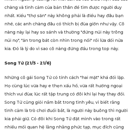
chàng và tình cảm của bản thân để tìm được người duy
nhất. Kiểu "thợ săn" này không phải là điều hay đâu bạn
nhé, các anh chàng đâu có thích bị đùa giỡn như vậy. Cô
nàng này lại hay so sánh và thường "đứng núi này trông
núi nọ", "ăn trong bát còn nhìn trong nồi" rồi lừa dối nửa
kia. Đó là lý do vì sao cô nàng đứng đầu trong top này.
Song Tử (21/5 - 21/6)
Những cô gái
Song Tử
có tính cách "hai mặt" khá đối lập.
Họ cùng lúc vừa hay e thẹn xấu hổ, vừa rất hướng ngoại
thích vui đùa; lúc rất tập trung có đôi khi lại hay thay đổi.
Song Tử cũng giỏi nắm bắt trong tình yêu, vì biết rằng
tình cảm là trò chơi đuổi bắt, là người này buông thì người
kia phải giữ. Có đôi khi Song Tử đặt mình vào trong rất
nhiều mối quan hệ lằng nhằng phức tạp, mục đích cũng