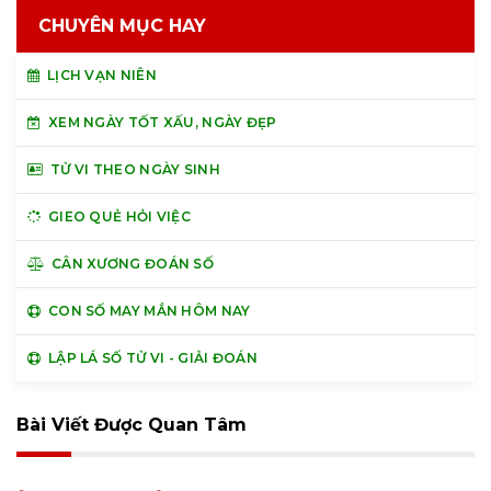
CHUYÊN MỤC HAY
LỊCH VẠN NIÊN
XEM NGÀY TỐT XẤU, NGÀY ĐẸP
TỬ VI THEO NGÀY SINH
GIEO QUẺ HỎI VIỆC
CÂN XƯƠNG ĐOÁN SỐ
CON SỐ MAY MẮN HÔM NAY
LẬP LÁ SỐ TỬ VI - GIẢI ĐOÁN
Bài Viết Được Quan Tâm