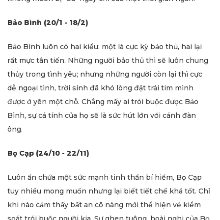
Bảo Bình (20/1 - 18/2)
Bảo Bình
luôn có hai kiểu: một là cực kỳ bảo thủ, hai lại
rất mực tân tiến. Những người bảo thủ thì sẽ luôn chung
thủy trong tình yêu; nhưng những người còn lại thì cực
dễ ngoại tình, trời sinh đã khó lòng đặt trái tim mình
được ở yên một chỗ. Chẳng mấy ai trói buộc được Bảo
Bình, sự cá tính của họ sẽ là sức hút lớn với cánh đàn
ông.
Bọ Cạp (24/10 - 22/11)
Luôn ẩn chứa một sức mạnh tinh thần bí hiểm, Bọ Cạp
tuy nhiều mong muốn nhưng lại biết tiết chế khá tốt. Chỉ
khi nào cảm thấy bất an cô nàng mới thể hiện vẻ kiểm
soát trói buộc người kia. Sự ghen tuông, hoài nghi của Bọ