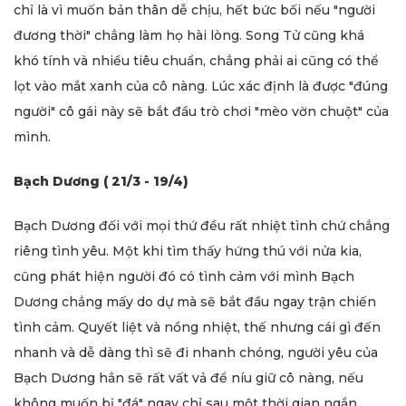
chỉ là vì muốn bản thân dễ chịu, hết bức bối nếu "người
đương thời" chẳng làm họ hài lòng. Song Tử cũng khá
khó tính và nhiều tiêu chuẩn, chẳng phải ai cũng có thể
lọt vào mắt xanh của cô nàng. Lúc xác định là được "đúng
người" cô gái này sẽ bắt đầu trò chơi "mèo vờn chuột" của
mình.
Bạch Dương ( 21/3 - 19/4)
Bạch Dương đối với mọi thứ đều rất nhiệt tình chứ chẳng
riêng tình yêu. Một khi tìm thấy hứng thú với nửa kia,
cũng phát hiện người đó có tình cảm với mình Bạch
Dương chẳng mấy do dự mà sẽ bắt đầu ngay trận chiến
tình cảm. Quyết liệt và nồng nhiệt, thế nhưng cái gì đến
nhanh và dễ dàng thì sẽ đi nhanh chóng, người yêu của
Bạch Dương hẳn sẽ rất vất vả để níu giữ cô nàng, nếu
không muốn bị "đá" ngay chỉ sau một thời gian ngắn.