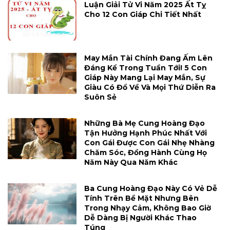
Luận Giải Tử Vi Năm 2025 Ất Tỵ
Cho 12 Con Giáp Chi Tiết Nhất
May Mắn Tài Chính Đang Ấm Lên
Đáng Kể Trong Tuần Tới! 5 Con
Giáp Này Mang Lại May Mắn, Sự
Giàu Có Đổ Về Và Mọi Thứ Diễn Ra
Suôn Sẻ
Những Bà Mẹ Cung Hoàng Đạo
Tận Hưởng Hạnh Phúc Nhất Với
Con Gái Được Con Gái Nhẹ Nhàng
Chăm Sóc, Đồng Hành Cùng Họ
Năm Này Qua Năm Khác
Ba Cung Hoàng Đạo Này Có Vẻ Dễ
Tính Trên Bề Mặt Nhưng Bên
Trong Nhạy Cảm, Không Bao Giờ
Dễ Dàng Bị Người Khác Thao
Túng