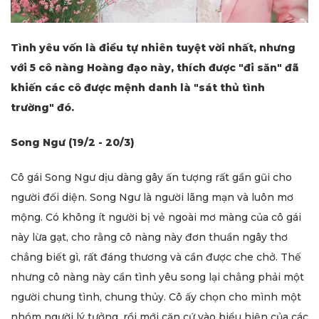
Tình yêu vốn là điều tự nhiên tuyệt vời nhất, nhưng
với 5 cô nàng Hoàng đạo này, thích được "đi săn" đã
khiến các cô được mệnh danh là "sát thủ tình
trường" đó.
Song Ngư (19/2 - 20/3)
Cô gái Song Ngư dịu dàng gây ấn tượng rất gần gũi cho
người đối diện. Song Ngư là người lãng mạn và luôn mơ
mộng. Có không ít người bị vẻ ngoài mơ màng của cô gái
này lừa gạt, cho rằng cô nàng này đơn thuần ngây thơ
chẳng biết gì, rất đáng thương và cần được che chở. Thế
nhưng cô nàng này cần tình yêu song lại chẳng phải một
người chung tình, chung thủy. Cô ấy chọn cho mình một
nhóm người lý tưởng, rồi mới căn cứ vào biểu hiện của các