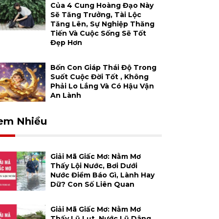
Của 4 Cung Hoàng Đạo Này
Sẽ Tăng Trưởng, Tài Lộc
Tăng Lên, Sự Nghiệp Thăng
Tiến Và Cuộc Sống Sẽ Tốt
Đẹp Hơn
Bốn Con Giáp Thái Độ Trong
Suốt Cuộc Đời Tốt , Không
Phải Lo Lắng Và Có Hậu Vận
An Lành
em Nhiều
Giải Mã Giấc Mơ: Nằm Mơ
Thấy Lội Nước, Bơi Dưới
Nước Điềm Báo Gì, Lành Hay
Dữ? Con Số Liên Quan
Giải Mã Giấc Mơ: Nằm Mơ
Thấy Lũ Lụt, Nước Lũ Dâng