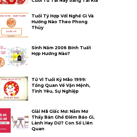
Cười Từ Tai Này Sang Tai Kia
Tuổi Tý Hợp Với Nghề Gì Và
Hướng Nào Theo Phong
Thủy
Sinh Năm 2006 Bính Tuất
Hợp Hướng Nào?
Tử Vi Tuổi Kỷ Mão 1999:
Tổng Quan Về Vận Mệnh,
Tình Yêu, Sự Nghiệp
Giải Mã Giấc Mơ: Nằm Mơ
Thấy Bàn Ghế Điềm Báo Gì,
Lành Hay Dữ? Con Số Liên
Quan