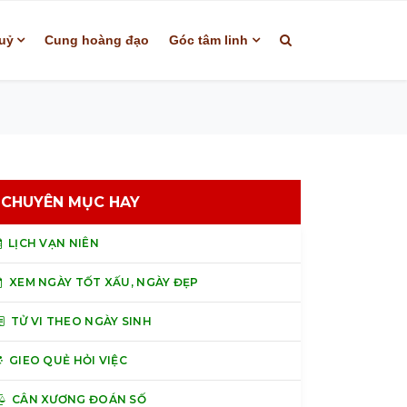
uỷ
Cung hoàng đạo
Góc tâm linh
CHUYÊN MỤC HAY
LỊCH VẠN NIÊN
XEM NGÀY TỐT XẤU, NGÀY ĐẸP
TỬ VI THEO NGÀY SINH
GIEO QUẺ HỎI VIỆC
CÂN XƯƠNG ĐOÁN SỐ