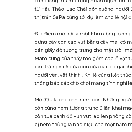
còn giăng mù mịt từng đoàn người tíu tít
từ Hầu Thào, Lao Chải dồn xuống, người 
thị trấn SaPa cũng tới dự làm cho lễ hội đ
Địa điểm mở hội là một khu ruộng tương 
dựng cây còn cao vút bằng cây mai có m
dán giấy đỏ tượng trưng cho mặt trời, m
Mâm cúng của thầy mo gồm các lễ vật tượ
bạc trắng và 6 qủa còn của các cô gái ch
người yên, vật thịnh . Khi lễ cúng kết thúc
thông báo các chò chơi mang tính nghi lễ
Mở đầu là chò chơi ném còn. Những người
còn cùng ném tượng trưng 3 lần khai mạc
còn tua xanh đỏ vun vút lao len phông c
bị ném thủng là báo hiệu cho một năm m