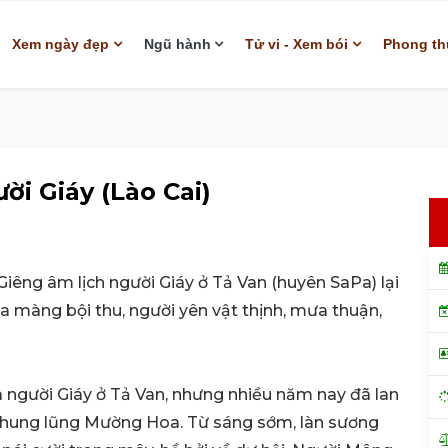
Xem ngày đẹp
Ngũ hành
Tử vi - Xem bói
Phong th
ời Giáy (Lào Cai)
iêng âm lịch người Giáy ở Tả Van (huyên SaPa) lại
màng bội thu, người yên vật thịnh, mưa thuận,
ủa người Giáy ở Tả Van, nhưng nhiều năm nay đã lan
g thung lũng Mường Hoa. Từ sáng sớm, làn sương