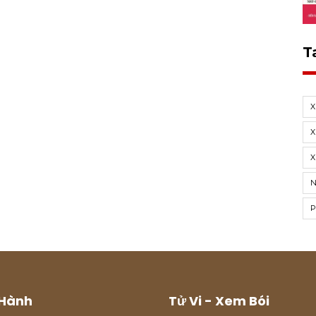
T
X
X
Hành
Tử Vi - Xem Bói