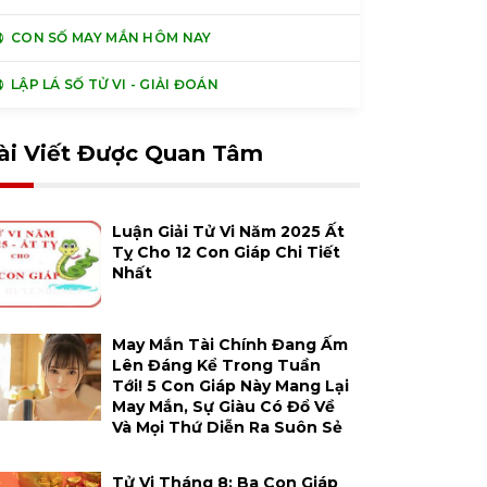
CON SỐ MAY MẮN HÔM NAY
LẬP LÁ SỐ TỬ VI - GIẢI ĐOÁN
ài Viết Được Quan Tâm
Luận Giải Tử Vi Năm 2025 Ất
Tỵ Cho 12 Con Giáp Chi Tiết
Nhất
May Mắn Tài Chính Đang Ấm
Lên Đáng Kể Trong Tuần
Tới! 5 Con Giáp Này Mang Lại
May Mắn, Sự Giàu Có Đổ Về
Và Mọi Thứ Diễn Ra Suôn Sẻ
Tử Vi Tháng 8: Ba Con Giáp