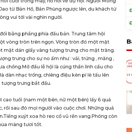
 nói cười trong mây, hồ hởi về dự hội. Người Mông
Dao từ Bản Hồ, Bản Phùng ngược lên, du khách từ
ông vui tới vài nghìn người.
đối bằng phẳng phía đầu bản. Trung tâm hội
B
ột vòng tròn trên ngọn. Vòng tròn đó một mặt
ột mặt dán giấy vàng tượng trưng cho mặt trăng.
ng trưng cho sự no ấm như : vải, trứng , măng ,
ưa chồng.Mở đầu lễ hội là cúng thần linh cầu cho
 là dàn nhạc trống, chiêng điệu kèn pí lè tấu lên
 tượng trưng bắt đầu.
 cao tuổi (nam một bên, nữ một bên) lấy 6 quả
, rồi sau đó mọi người vào cuộc chơi. Những quả
òn.Tiếng xuýt xoa hò reo cổ vũ rền vang.Phông còn
ùa màng tươi tốt.