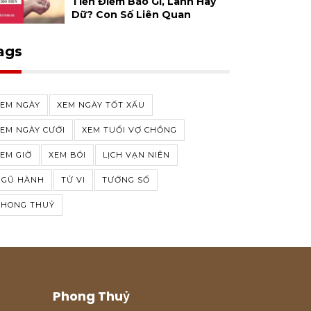
Tiền Điềm Báo Gì, Lành Hay
Dữ? Con Số Liên Quan
ags
XEM NGÀY
XEM NGÀY TỐT XẤU
EM NGÀY CƯỚI
XEM TUỔI VỢ CHỒNG
EM GIỜ
XEM BÓI
LỊCH VẠN NIÊN
NGŨ HÀNH
TỬ VI
TƯỚNG SỐ
PHONG THUỶ
Phong Thuỷ