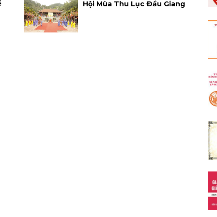
ể
Hội Mùa Thu Lục Ðầu Giang