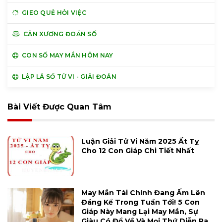
GIEO QUẺ HỎI VIỆC
CÂN XƯƠNG ĐOÁN SỐ
CON SỐ MAY MẮN HÔM NAY
LẬP LÁ SỐ TỬ VI - GIẢI ĐOÁN
Bài Viết Được Quan Tâm
Luận Giải Tử Vi Năm 2025 Ất Tỵ
Cho 12 Con Giáp Chi Tiết Nhất
May Mắn Tài Chính Đang Ấm Lên
Đáng Kể Trong Tuần Tới! 5 Con
Giáp Này Mang Lại May Mắn, Sự
Giàu Có Đổ Về Và Mọi Thứ Diễn Ra