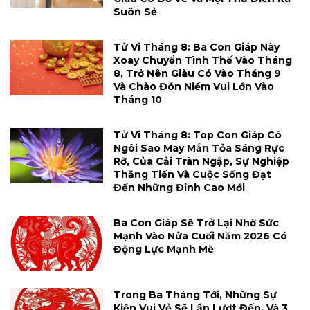
Suôn Sẻ
Tử Vi Tháng 8: Ba Con Giáp Này
Xoay Chuyển Tình Thế Vào Tháng
8, Trở Nên Giàu Có Vào Tháng 9
Và Chào Đón Niềm Vui Lớn Vào
Tháng 10
Tử Vi Tháng 8: Top Con Giáp Có
Ngôi Sao May Mắn Tỏa Sáng Rực
Rỡ, Của Cải Tràn Ngập, Sự Nghiệp
Thăng Tiến Và Cuộc Sống Đạt
Đến Những Đỉnh Cao Mới
Ba Con Giáp Sẽ Trở Lại Nhờ Sức
Mạnh Vào Nửa Cuối Năm 2026 Có
Động Lực Mạnh Mẽ
Trong Ba Tháng Tới, Những Sự
Kiện Vui Vẻ Sẽ Lần Lượt Đến, Và 3