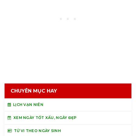
CHUYÊN MỤC HAY
LỊCH VẠN NIÊN
XEM NGÀY TỐT XẤU, NGÀY ĐẸP
TỬ VI THEO NGÀY SINH