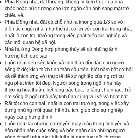
Phía Đông nhà, đất thoáng, không bị kiến trúc của nhà
khác hoặc bức tường cao lớn ngăn cản ánh sáng mặt trời
chiếu về.
Phía Đông nhà, đất có chỗ nhô ra không quá 1/3 so với
diện tích ngôi nhà, như thế rất có lợi với con trai trong nhà,
nhất là con trai trưởng trong việc phát triển sự nghiệp và
các mối quan hệ xã hội.
Nhà hướng Đông hợp phong thủy sẽ có những ảnh
hưởng tích cực sau:
Luôn đem đến sức khỏe và tinh thần dồi dào cho người
sống ở đó; kích thích tinh thần cầu tiến, biết nắm bắt cơ hội
và dễ thích ứng với thực tế để sự nghiệp của người cư
ngụ phát triển tốt đẹp. Người sống trong ngôi nhà này
thường hòa thuận, hết lòng bảo bọc, lo lắng cho nhau. Trẻ
em sống ở ngôi nhà này tính tình cũng vui vẻ và hoạt bát.
Rất tốt cho con trai, nhất là con trai trưởng, trong việc xây
dựng những mối quan hệ hữu ích, giúp cho sự nghiệp
ngày càng hưng thịnh.
Luôn đem lại những cơ duyên may mắn trong tình yêu và
hôn nhân nên cuộc sống và hôn nhân của những người
sống ở ngôi nhà này, bất luận là nam hay nữ, thường