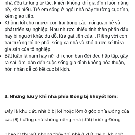
nhà đều tự tung tự tác, khiến không khí gia đình luôn nặng
nề, khó hiểu. Trẻ em sống ở ngôi nhà này thường cục tính,
kém giao tiếp.
Không tốt cho người con trai trong các mối quan hệ và
phát triển sự nghiệp: Nhu nhược, thiếu tinh thần phấn đấu,
hay bị người khác dụ dỗ, lừa gạt tiền của... Riêng với con
trai trưởng thì dễ phải sống xa nhà và khó được kế thừa
gia sản của tổ nghiệp.
Bất luận là nam hay nữ khi chọn bạn đời đều hấp tấp, gây
ra sai lầm, dẫn đến cuộc sống gia đình không hòa thuận,
hôn nhân dễ có kết cục bi kịch.
3.
Những lưu ý khi nhà phía Đông bị khuyết lõm:
Đây là khu đất, nhà ở bị lồi hoặc lõm ở góc phía Đông của
các (8) hướng chứ không riêng nhà (đất) hướng Đông.
Theo lý thuyết phong thủy thì nhà ở, đất đai bị khuyết