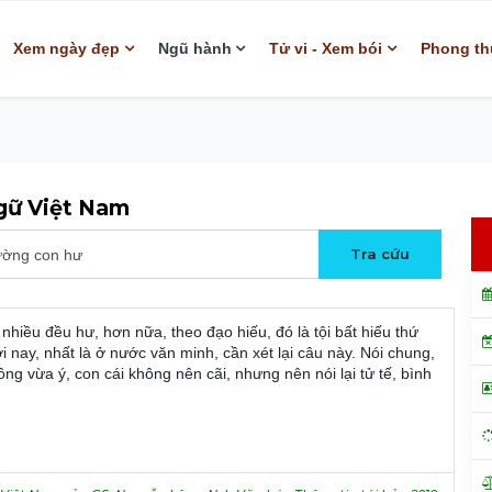
Xem ngày đẹp
Ngũ hành
Tử vi - Xem bói
Phong th
ngữ Việt Nam
 nhiều đều hư, hơn nữa, theo đạo hiếu, đó là tội bất hiếu thứ
ời nay, nhất là ở nước văn minh, cần xét lại câu này. Nói chung,
ng vừa ý, con cái không nên cãi, nhưng nên nói lại tử tế, bình