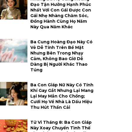
Đạo Tận Hưởng Hạnh Phúc
Nhất Với Con Gái Được Con
Gái Nhẹ Nhàng Chăm Sóc,
Đồng Hành Cùng Họ Năm
Này Qua Năm Khác
Ba Cung Hoàng Đạo Này Có
Vẻ Dễ Tính Trên Bề Mặt
Nhưng Bên Trong Nhạy
Cảm, Không Bao Giờ Dễ
Dàng Bị Người Khác Thao
Túng
Ba Con Giáp Nữ Này Có Tính
Khí Gay Gắt Nhưng Lại Mang
Lại May Mắn Cho Chồng;
Cưới Họ Về Nhà Là Dấu Hiệu
Thu Hút Thần Cải
Tử Vi Tháng 8: Ba Con Giáp
Này Xoay Chuyển Tình Thế