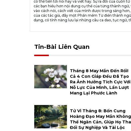
có thể tiến tới nói hay và viết hay. Sự ra đời của cuố
các bạn hiểu hơn nội dung cụ thể của từng thành ngữ, 
vào cách nói, cách viết của mình được trong sáng hơn,
của các tác giả, đây một Phần mềm Từ điển thành ngữ
dạng, có tính năng lưu lại những câu ca dao, tục ngữ, t
Tin-Bài Liên Quan
Tháng 8 May Mắn Đến Rồi!
Cả 4 Con Giáp Đều Đã Tạo
Ra Ảnh Hưởng Tích Cực Với
Nỗ Lực Của Mình, Lần Lượt
Mang Lại Phước Lành
Tử Vi Tháng 8: Bốn Cung
Hoàng Đạo May Mắn Không
Thể Ngăn Cản, Giúp Họ Tha
Đổi Sự Nghiệp Và Tài Lộc