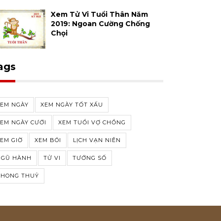
Xem Tử Vi Tuổi Thân Năm
2019: Ngoan Cường Chống
Chọi
ags
XEM NGÀY
XEM NGÀY TỐT XẤU
EM NGÀY CƯỚI
XEM TUỔI VỢ CHỒNG
EM GIỜ
XEM BÓI
LỊCH VẠN NIÊN
NGŨ HÀNH
TỬ VI
TƯỚNG SỐ
PHONG THUỶ