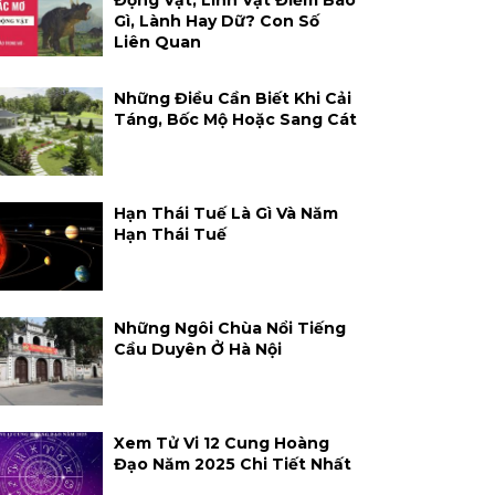
Động Vật, Linh Vật Điềm Báo
Gì, Lành Hay Dữ? Con Số
Liên Quan
Những Điều Cần Biết Khi Cải
Táng, Bốc Mộ Hoặc Sang Cát
Hạn Thái Tuế Là Gì Và Năm
Hạn Thái Tuế
Những Ngôi Chùa Nổi Tiếng
Cầu Duyên Ở Hà Nội
Xem Tử Vi 12 Cung Hoàng
Đạo Năm 2025 Chi Tiết Nhất