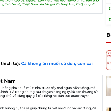
iệt Nam của GS. Nguyễn Lân – Nxb Văn hóa Thông tin tái bản 2010,
h ngữ và Tục Ngữ Việt Nam của tác giả Vũ Thuý Anh, Vũ Quang Hào…
B
 thích từ):
Cá không ăn muối cá ươn, con cãi
iệt Nam
ià không phải "quê mùa" như trước đây mọi người vẫn tưởng, mà
ng. Chính là vì trong những câu chuyện hàng ngày, bà con thường sử
ng phú, vô cùng quý giá của tiếng nói dân tộc, được truyền
ình huống cụ thể sẽ giúp chúng ta biết nói đúng và viết đúng, để