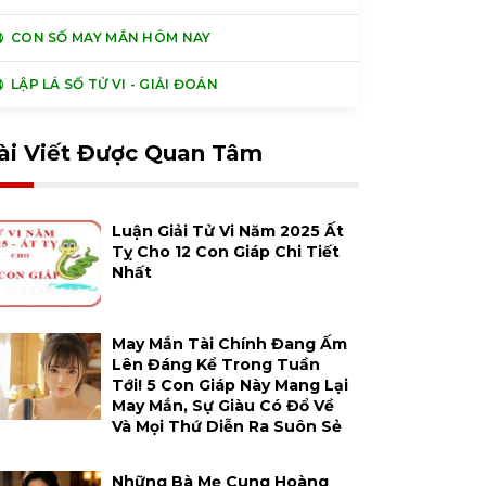
CON SỐ MAY MẮN HÔM NAY
LẬP LÁ SỐ TỬ VI - GIẢI ĐOÁN
ài Viết Được Quan Tâm
Luận Giải Tử Vi Năm 2025 Ất
Tỵ Cho 12 Con Giáp Chi Tiết
Nhất
May Mắn Tài Chính Đang Ấm
Lên Đáng Kể Trong Tuần
Tới! 5 Con Giáp Này Mang Lại
May Mắn, Sự Giàu Có Đổ Về
Và Mọi Thứ Diễn Ra Suôn Sẻ
Những Bà Mẹ Cung Hoàng