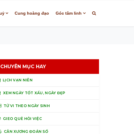
uỷ
Cung hoàng đạo
Góc tâm linh
CHUYÊN MỤC HAY
LỊCH VẠN NIÊN
XEM NGÀY TỐT XẤU, NGÀY ĐẸP
TỬ VI THEO NGÀY SINH
GIEO QUẺ HỎI VIỆC
CÂN XƯƠNG ĐOÁN SỐ