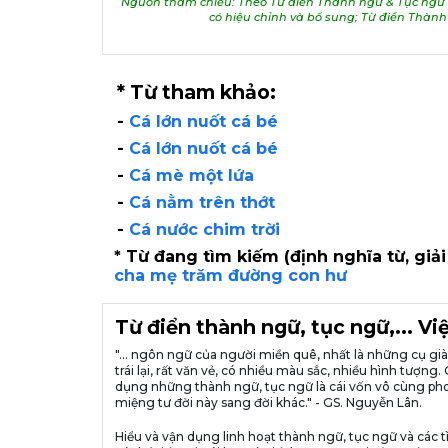
Nguồn tham chiếu: Theo Từ điển Thành ngữ & Tục ngữ V
có hiệu chỉnh và bổ sung; Từ điển Thàn
* Từ tham khảo:
-
Cá lớn nuốt cá bé
-
Cá lớn nuốt cá bé
-
Cá mè một lứa
-
Cá nằm trên thớt
-
Cá nước chim trời
* Từ đang tìm kiếm (định nghĩa từ, giải
cha mẹ trăm đường con hư
Từ điển thành ngữ, tục ngữ,... V
"... ngôn ngữ của người miền quê, nhất là những cụ g
trái lại, rất văn vẻ, có nhiều màu sắc, nhiều hình tượ
dụng những thành ngữ, tục ngữ là cái vốn vô cùng pho
miệng tư đời này sang đời khác." - GS. Nguyễn Lân.
Hiểu và vận dụng linh hoạt thành ngữ, tục ngữ và các t