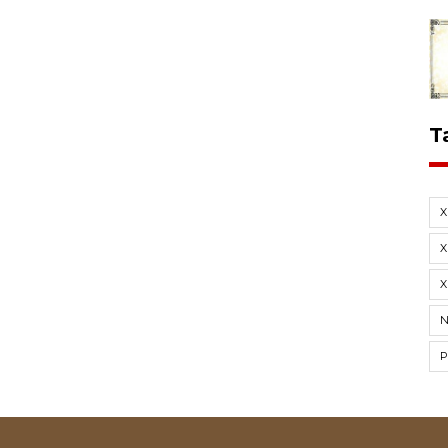
T
X
X