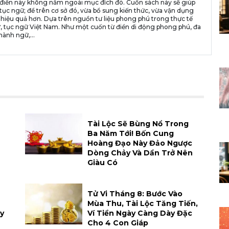
n từ điển này không nằm ngoài mục đích đó. Cuốn sách này sẽ giúp
tục ngữ; để trên cơ sở đó, vừa bổ sung kiến thức, vừa vận dụng
 hiệu quả hơn. Dựa trên nguồn tư liệu phong phú trong thực tế
, tục ngữ Việt Nam. Như một cuốn từ điển di động phong phú, đa
hành ngữ,...
Tài Lộc Sẽ Bùng Nổ Trong
Ba Năm Tới! Bốn Cung
Hoàng Đạo Này Đảo Ngược
Dòng Chảy Và Dần Trở Nên
Giàu Có
Tử Vi Tháng 8: Bước Vào
Mùa Thu, Tài Lộc Tăng Tiến,
y
Ví Tiền Ngày Càng Dày Đặc
Cho 4 Con Giáp