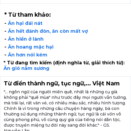
* Từ tham khảo:
-
Ăn hại đái nát
-
Ăn hết đánh đòn, ăn còn mất vợ
-
Ăn hiền ở lành
-
Ăn hoang mặc hại
-
Ăn hơn nói kém
* Từ đang tìm kiếm (định nghĩa từ, giải thích từ):
Ăn gió nằm sương
Từ điển thành ngữ, tục ngữ,... Việt Nam
"... ngôn ngữ của người miền quê, nhất là những cụ già
không phải "quê mùa" như trước đây mọi người vẫn tưởng,
mà trái lại, rất văn vẻ, có nhiều màu sắc, nhiều hình tượng.
Chính là vì trong những câu chuyện hàng ngày, bà con
thường sử dụng những thành ngữ, tục ngữ là cái vốn vô
cùng phong phú, vô cùng quý giá của tiếng nói dân tộc,
được truyền miệng tư đời này sang đời khác." - GS.
Nguyễn Lân.