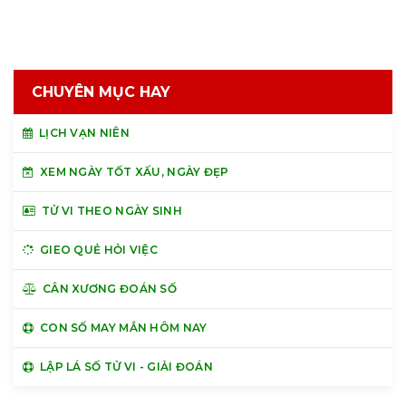
CHUYÊN MỤC HAY
LỊCH VẠN NIÊN
XEM NGÀY TỐT XẤU, NGÀY ĐẸP
TỬ VI THEO NGÀY SINH
GIEO QUẺ HỎI VIỆC
CÂN XƯƠNG ĐOÁN SỐ
CON SỐ MAY MẮN HÔM NAY
LẬP LÁ SỐ TỬ VI - GIẢI ĐOÁN