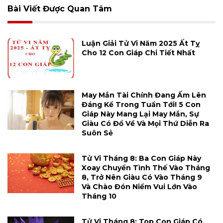
Bài Viết Được Quan Tâm
Luận Giải Tử Vi Năm 2025 Ất Tỵ
Cho 12 Con Giáp Chi Tiết Nhất
May Mắn Tài Chính Đang Ấm Lên
Đáng Kể Trong Tuần Tới! 5 Con
Giáp Này Mang Lại May Mắn, Sự
Giàu Có Đổ Về Và Mọi Thứ Diễn Ra
Suôn Sẻ
Tử Vi Tháng 8: Ba Con Giáp Này
Xoay Chuyển Tình Thế Vào Tháng
8, Trở Nên Giàu Có Vào Tháng 9
Và Chào Đón Niềm Vui Lớn Vào
Tháng 10
Tử Vi Tháng 8: Top Con Giáp Có