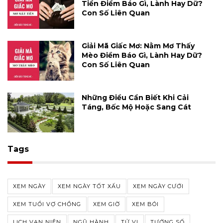
Tiền Điềm Báo Gì, Lành Hay Dữ?
Con Số Liên Quan
Giải Mã Giấc Mơ: Nằm Mơ Thấy
Mèo Điềm Báo Gì, Lành Hay Dữ?
Con Số Liên Quan
Những Điều Cần Biết Khi Cải
Táng, Bốc Mộ Hoặc Sang Cát
Tags
XEM NGÀY
XEM NGÀY TỐT XẤU
XEM NGÀY CƯỚI
XEM TUỔI VỢ CHỒNG
XEM GIỜ
XEM BÓI
LỊCH VẠN NIÊN
NGŨ HÀNH
TỬ VI
TƯỚNG SỐ