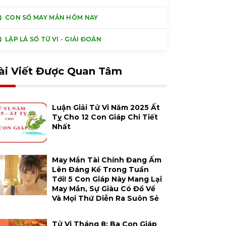
CON SỐ MAY MẮN HÔM NAY
LẬP LÁ SỐ TỬ VI - GIẢI ĐOÁN
ài Viết Được Quan Tâm
Luận Giải Tử Vi Năm 2025 Ất
Tỵ Cho 12 Con Giáp Chi Tiết
Nhất
May Mắn Tài Chính Đang Ấm
Lên Đáng Kể Trong Tuần
Tới! 5 Con Giáp Này Mang Lại
May Mắn, Sự Giàu Có Đổ Về
Và Mọi Thứ Diễn Ra Suôn Sẻ
Tử Vi Tháng 8: Ba Con Giáp