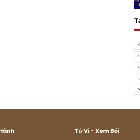
T
X
X
Hành
Tử Vi - Xem Bói