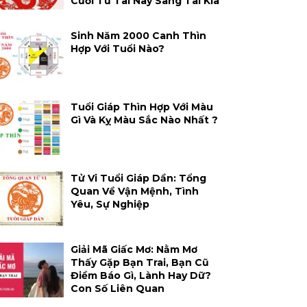
Cười Từ Tai Này Sang Tai Kia
Sinh Năm 2000 Canh Thìn
Hợp Với Tuổi Nào?
Tuổi Giáp Thìn Hợp Với Màu
Gì Và Kỵ Màu Sắc Nào Nhất ?
Tử Vi Tuổi Giáp Dần: Tổng
Quan Về Vận Mệnh, Tình
Yêu, Sự Nghiệp
Giải Mã Giấc Mơ: Nằm Mơ
Thấy Gặp Bạn Trai, Bạn Cũ
Điềm Báo Gì, Lành Hay Dữ?
Con Số Liên Quan