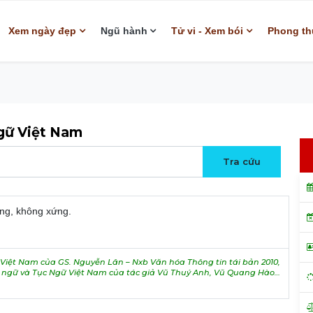
Xem ngày đẹp
Ngũ hành
Tử vi - Xem bói
Phong th
ngữ Việt Nam
ng, không xứng.
iệt Nam của GS. Nguyễn Lân – Nxb Văn hóa Thông tin tái bản 2010,
h ngữ và Tục Ngữ Việt Nam của tác giả Vũ Thuý Anh, Vũ Quang Hào…