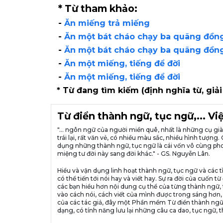
* Từ tham khảo:
-
Ăn miếng trả miếng
-
Ăn một bát cháo chạy ba quãng đồn
-
Ăn một bát cháo chạy ba quãng đồn
-
Ăn một miếng, tiếng để đời
-
Ăn một miếng, tiếng để đời
* Từ đang tìm kiếm (định nghĩa từ, giải
Từ điển thành ngữ, tục ngữ,... V
"... ngôn ngữ của người miền quê, nhất là những cụ g
trái lại, rất văn vẻ, có nhiều màu sắc, nhiều hình tượ
dụng những thành ngữ, tục ngữ là cái vốn vô cùng pho
miệng tư đời này sang đời khác." - GS. Nguyễn Lân.
Hiểu và vận dụng linh hoạt thành ngữ, tục ngữ và các t
có thể tiến tới nói hay và viết hay. Sự ra đời của cuố
các bạn hiểu hơn nội dung cụ thể của từng thành ngữ, 
vào cách nói, cách viết của mình được trong sáng hơn,
của các tác giả, đây một Phần mềm Từ điển thành ngữ
dạng, có tính năng lưu lại những câu ca dao, tục ngữ, t