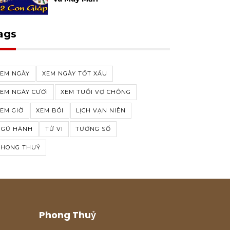
ags
XEM NGÀY
XEM NGÀY TỐT XẤU
EM NGÀY CƯỚI
XEM TUỔI VỢ CHỒNG
EM GIỜ
XEM BÓI
LỊCH VẠN NIÊN
NGŨ HÀNH
TỬ VI
TƯỚNG SỐ
PHONG THUỶ
Phong Thuỷ