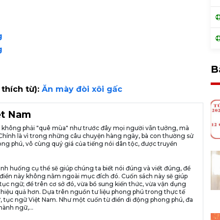
g
g
B
 thích từ):
Ăn mày đòi xôi gấc
iệt Nam
ià không phải "quê mùa" như trước đây mọi người vẫn tưởng, mà
ng. Chính là vì trong những câu chuyện hàng ngày, bà con thường sử
ng phú, vô cùng quý giá của tiếng nói dân tộc, được truyền
ình huống cụ thể sẽ giúp chúng ta biết nói đúng và viết đúng, để
n từ điển này không nằm ngoài mục đích đó. Cuốn sách này sẽ giúp
tục ngữ; để trên cơ sở đó, vừa bổ sung kiến thức, vừa vận dụng
 hiệu quả hơn. Dựa trên nguồn tư liệu phong phú trong thực tế
, tục ngữ Việt Nam. Như một cuốn từ điển di động phong phú, đa
hành ngữ,...