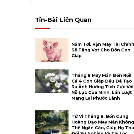
Tin-Bài Liên Quan
Năm Tới, Vận May Tài Chín
Sẽ Tăng Vọt Cho Bốn Con
Giáp
Tháng 8 May Mắn Đến Rồi!
Cả 4 Con Giáp Đều Đã Tạo
Ra Ảnh Hưởng Tích Cực Với
Nỗ Lực Của Mình, Lần Lượt
Mang Lại Phước Lành
Tử Vi Tháng 8: Bốn Cung
Hoàng Đạo May Mắn Không
Thể Ngăn Cản, Giúp Họ Tha
Đổi Sự Nghiệp Và Tài Lộc