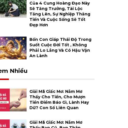
Của 4 Cung Hoàng Đạo Này
Sẽ Tăng Trưởng, Tài Lộc
Tăng Lên, Sự Nghiệp Thăng
Tiến Và Cuộc Sống Sẽ Tốt
Đẹp Hơn
Bốn Con Giáp Thái Độ Trong
Suốt Cuộc Đời Tốt , Không
Phải Lo Lắng Và Có Hậu Vận
An Lành
em Nhiều
Giải Mã Giấc Mơ: Nằm Mơ
Thấy Cho Tiền, Cho Mượn
Tiền Điềm Báo Gì, Lành Hay
Dữ? Con Số Liên Quan
Giải Mã Giấc Mơ: Nằm Mơ
Thấy Bạn Cũ, Bạn Thân