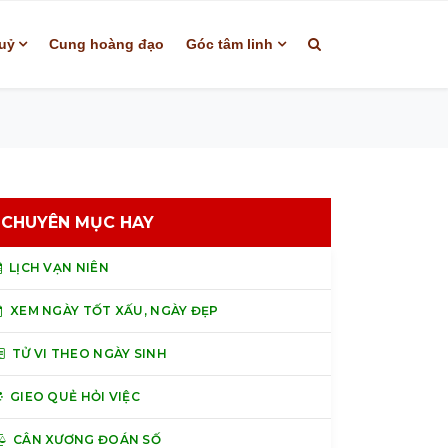
uỷ
Cung hoàng đạo
Góc tâm linh
CHUYÊN MỤC HAY
LỊCH VẠN NIÊN
XEM NGÀY TỐT XẤU, NGÀY ĐẸP
TỬ VI THEO NGÀY SINH
GIEO QUẺ HỎI VIỆC
CÂN XƯƠNG ĐOÁN SỐ