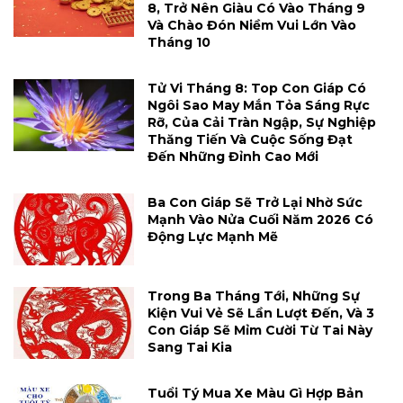
8, Trở Nên Giàu Có Vào Tháng 9
Và Chào Đón Niềm Vui Lớn Vào
Tháng 10
Tử Vi Tháng 8: Top Con Giáp Có
Ngôi Sao May Mắn Tỏa Sáng Rực
Rỡ, Của Cải Tràn Ngập, Sự Nghiệp
Thăng Tiến Và Cuộc Sống Đạt
Đến Những Đỉnh Cao Mới
Ba Con Giáp Sẽ Trở Lại Nhờ Sức
Mạnh Vào Nửa Cuối Năm 2026 Có
Động Lực Mạnh Mẽ
Trong Ba Tháng Tới, Những Sự
Kiện Vui Vẻ Sẽ Lần Lượt Đến, Và 3
Con Giáp Sẽ Mỉm Cười Từ Tai Này
Sang Tai Kia
Tuổi Tý Mua Xe Màu Gì Hợp Bản