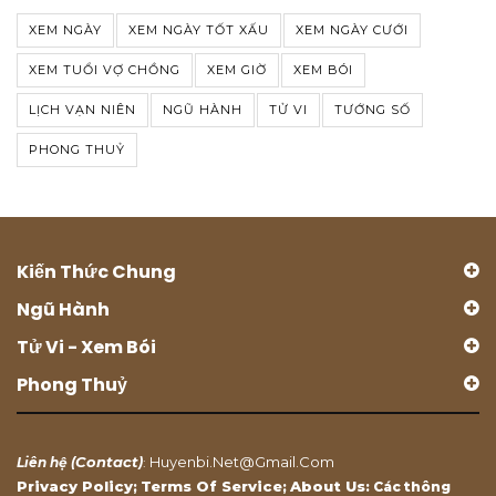
XEM NGÀY
XEM NGÀY TỐT XẤU
XEM NGÀY CƯỚI
XEM TUỔI VỢ CHỒNG
XEM GIỜ
XEM BÓI
LỊCH VẠN NIÊN
NGŨ HÀNH
TỬ VI
TƯỚNG SỐ
PHONG THUỶ
Kiến Thức Chung
Ngũ Hành
Tử Vi - Xem Bói
Phong Thuỷ
Contact
Huyenbi.net@gmail.com
Liên hệ (
)
:
Privacy Policy
Terms Of Service
About Us
;
;
: Các thông