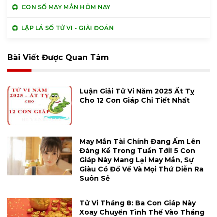
CON SỐ MAY MẮN HÔM NAY
LẬP LÁ SỐ TỬ VI - GIẢI ĐOÁN
Bài Viết Được Quan Tâm
Luận Giải Tử Vi Năm 2025 Ất Tỵ
Cho 12 Con Giáp Chi Tiết Nhất
May Mắn Tài Chính Đang Ấm Lên
Đáng Kể Trong Tuần Tới! 5 Con
Giáp Này Mang Lại May Mắn, Sự
Giàu Có Đổ Về Và Mọi Thứ Diễn Ra
Suôn Sẻ
Tử Vi Tháng 8: Ba Con Giáp Này
Xoay Chuyển Tình Thế Vào Tháng