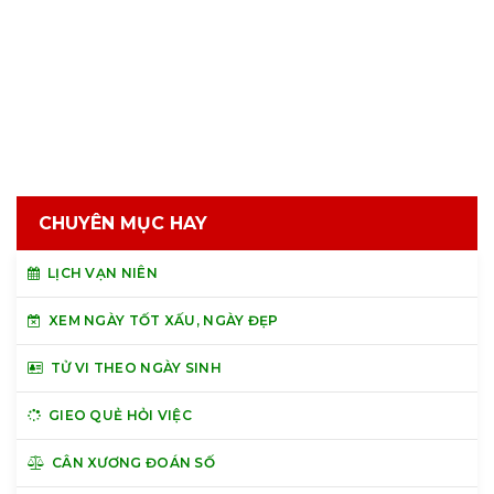
CHUYÊN MỤC HAY
LỊCH VẠN NIÊN
XEM NGÀY TỐT XẤU, NGÀY ĐẸP
TỬ VI THEO NGÀY SINH
GIEO QUẺ HỎI VIỆC
CÂN XƯƠNG ĐOÁN SỐ