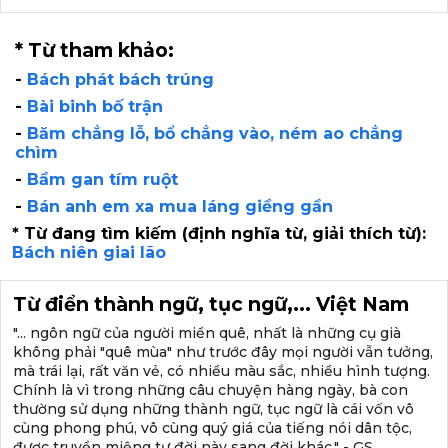
* Từ tham khảo:
-
Bách phát bách trúng
-
Bài binh bố trận
-
Băm chẳng lỗ, bổ chẳng vào, ném ao chẳng
chìm
-
Bầm gan tím ruột
-
Bán anh em xa mua láng giềng gần
* Từ đang tìm kiếm (định nghĩa từ, giải thích từ):
Bách niên giai lão
Từ điển thành ngữ, tục ngữ,... Việt Nam
"... ngôn ngữ của người miền quê, nhất là những cụ già
không phải "quê mùa" như trước đây mọi người vẫn tưởng,
mà trái lại, rất văn vẻ, có nhiều màu sắc, nhiều hình tượng.
Chính là vì trong những câu chuyện hàng ngày, bà con
thường sử dụng những thành ngữ, tục ngữ là cái vốn vô
cùng phong phú, vô cùng quý giá của tiếng nói dân tộc,
được truyền miệng tư đời này sang đời khác." - GS.