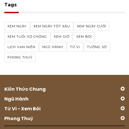
Tags
XEM NGÀY
XEM NGÀY TỐT XẤU
XEM NGÀY CƯỚI
XEM TUỔI VỢ CHỒNG
XEM GIỜ
XEM BÓI
LỊCH VẠN NIÊN
NGŨ HÀNH
TỬ VI
TƯỚNG SỐ
PHONG THUỶ
Kiến Thức Chung
Ngũ Hành
Tử Vi - Xem Bói
Phong Thuỷ