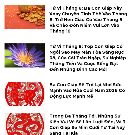
Tử Vi Tháng 8: Ba Con Giáp Này
Xoay Chuyển Tình Thế Vào Tháng
8, Trở Nên Giàu Có Vào Tháng 9
Và Chào Đón Niềm Vui Lớn Vào
Tháng 10
Tử Vi Tháng 8: Top Con Giáp Có
Ngôi Sao May Mắn Tỏa Sáng Rực
Rỡ, Của Cải Tràn Ngập, Sự Nghiệp
Thăng Tiến Và Cuộc Sống Đạt
Đến Những Đỉnh Cao Mới
Ba Con Giáp Sẽ Trở Lại Nhờ Sức
Mạnh Vào Nửa Cuối Năm 2026 Có
Động Lực Mạnh Mẽ
Trong Ba Tháng Tới, Những Sự
Kiện Vui Vẻ Sẽ Lần Lượt Đến, Và 3
Con Giáp Sẽ Mỉm Cười Từ Tai Này
Sang Tai Kia