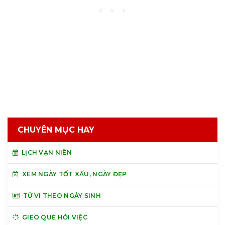
CHUYÊN MỤC HAY
LỊCH VẠN NIÊN
XEM NGÀY TỐT XẤU, NGÀY ĐẸP
TỬ VI THEO NGÀY SINH
GIEO QUẺ HỎI VIỆC