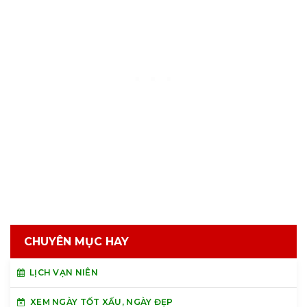
CHUYÊN MỤC HAY
LỊCH VẠN NIÊN
XEM NGÀY TỐT XẤU, NGÀY ĐẸP