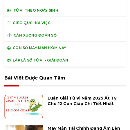
TỬ VI THEO NGÀY SINH
GIEO QUẺ HỎI VIỆC
CÂN XƯƠNG ĐOÁN SỐ
CON SỐ MAY MẮN HÔM NAY
LẬP LÁ SỐ TỬ VI - GIẢI ĐOÁN
Bài Viết Được Quan Tâm
Luận Giải Tử Vi Năm 2025 Ất Tỵ
Cho 12 Con Giáp Chi Tiết Nhất
May Mắn Tài Chính Đang Ấm Lên