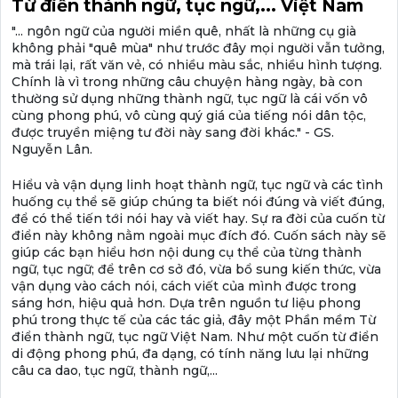
Từ điển thành ngữ, tục ngữ,... Việt Nam
"... ngôn ngữ của người miền quê, nhất là những cụ già
không phải "quê mùa" như trước đây mọi người vẫn tưởng,
mà trái lại, rất văn vẻ, có nhiều màu sắc, nhiều hình tượng.
Chính là vì trong những câu chuyện hàng ngày, bà con
thường sử dụng những thành ngữ, tục ngữ là cái vốn vô
cùng phong phú, vô cùng quý giá của tiếng nói dân tộc,
được truyền miệng tư đời này sang đời khác." - GS.
Nguyễn Lân.
Hiểu và vận dụng linh hoạt thành ngữ, tục ngữ và các tình
huống cụ thể sẽ giúp chúng ta biết nói đúng và viết đúng,
để có thể tiến tới nói hay và viết hay. Sự ra đời của cuốn từ
điển này không nằm ngoài mục đích đó. Cuốn sách này sẽ
giúp các bạn hiểu hơn nội dung cụ thể của từng thành
ngữ, tục ngữ; để trên cơ sở đó, vừa bổ sung kiến thức, vừa
vận dụng vào cách nói, cách viết của mình được trong
sáng hơn, hiệu quả hơn. Dựa trên nguồn tư liệu phong
phú trong thực tế của các tác giả, đây một Phần mềm Từ
điển thành ngữ, tục ngữ Việt Nam. Như một cuốn từ điển
di động phong phú, đa dạng, có tính năng lưu lại những
câu ca dao, tục ngữ, thành ngữ,...