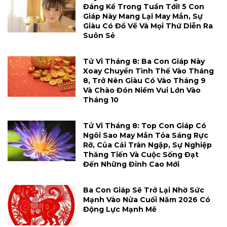
Đáng Kể Trong Tuần Tới! 5 Con
Giáp Này Mang Lại May Mắn, Sự
Giàu Có Đổ Về Và Mọi Thứ Diễn Ra
Suôn Sẻ
Tử Vi Tháng 8: Ba Con Giáp Này
Xoay Chuyển Tình Thế Vào Tháng
8, Trở Nên Giàu Có Vào Tháng 9
Và Chào Đón Niềm Vui Lớn Vào
Tháng 10
Tử Vi Tháng 8: Top Con Giáp Có
Ngôi Sao May Mắn Tỏa Sáng Rực
Rỡ, Của Cải Tràn Ngập, Sự Nghiệp
Thăng Tiến Và Cuộc Sống Đạt
Đến Những Đỉnh Cao Mới
Ba Con Giáp Sẽ Trở Lại Nhờ Sức
Mạnh Vào Nửa Cuối Năm 2026 Có
Động Lực Mạnh Mẽ