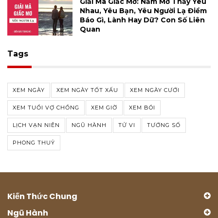
Giải Mã Giấc Mơ: Nằm Mơ Thấy Yêu
Nhau, Yêu Bạn, Yêu Người Lạ Điềm
Báo Gì, Lành Hay Dữ? Con Số Liên
Quan
Tags
XEM NGÀY
XEM NGÀY TỐT XẤU
XEM NGÀY CƯỚI
XEM TUỔI VỢ CHỒNG
XEM GIỜ
XEM BÓI
LỊCH VẠN NIÊN
NGŨ HÀNH
TỬ VI
TƯỚNG SỐ
PHONG THUỶ
Kiến Thức Chung
Ngũ Hành