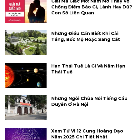
Giải Mã Giấc Mơ: Nằm Mơ Thấy Vợ,
Chồng Điềm Báo Gì, Lành Hay Dữ?
Con Số Liên Quan
Những Điều Cần Biết Khi Cải
Táng, Bốc Mộ Hoặc Sang Cát
Hạn Thái Tuế Là Gì Và Năm Hạn
Thái Tuế
Những Ngôi Chùa Nổi Tiếng Cầu
Duyên Ở Hà Nội
Xem Tử Vi 12 Cung Hoàng Đạo
Năm 2025 Chi Tiết Nhất