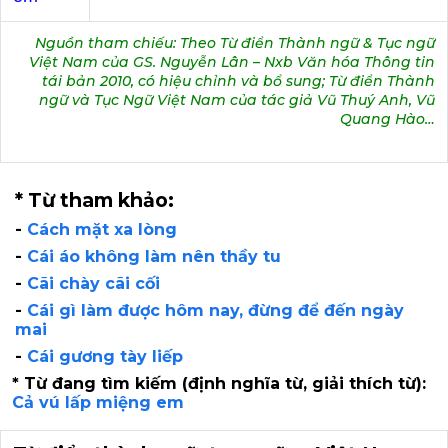
Nguồn tham chiếu: Theo Từ điển Thành ngữ & Tục ngữ
Việt Nam của GS. Nguyễn Lân – Nxb Văn hóa Thông tin
tái bản 2010, có hiệu chỉnh và bổ sung; Từ điển Thành
ngữ và Tục Ngữ Việt Nam của tác giả Vũ Thuý Anh, Vũ
Quang Hào…
* Từ tham khảo:
-
Cách mặt xa lòng
-
Cái áo không làm nên thầy tu
-
Cãi chày cãi cối
-
Cái gì làm được hôm nay, đừng để đến ngày
mai
-
Cái gương tày liếp
* Từ đang tìm kiếm (định nghĩa từ, giải thích từ):
Cả vú lấp miệng em