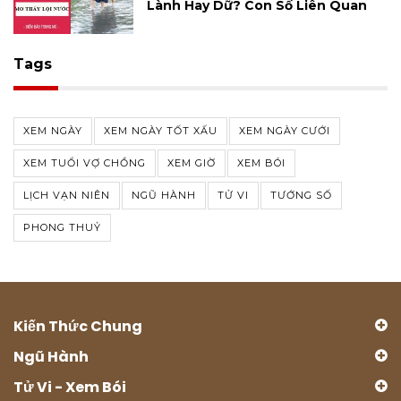
Lành Hay Dữ? Con Số Liên Quan
Tags
XEM NGÀY
XEM NGÀY TỐT XẤU
XEM NGÀY CƯỚI
XEM TUỔI VỢ CHỒNG
XEM GIỜ
XEM BÓI
LỊCH VẠN NIÊN
NGŨ HÀNH
TỬ VI
TƯỚNG SỐ
PHONG THUỶ
Kiến Thức Chung
Ngũ Hành
Tử Vi - Xem Bói