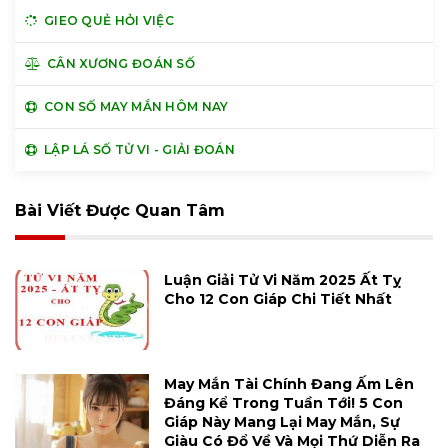
GIEO QUẺ HỎI VIỆC
CÂN XƯƠNG ĐOÁN SỐ
CON SỐ MAY MẮN HÔM NAY
LẬP LÁ SỐ TỬ VI - GIẢI ĐOÁN
Bài Viết Được Quan Tâm
Luận Giải Tử Vi Năm 2025 Ất Tỵ
Cho 12 Con Giáp Chi Tiết Nhất
May Mắn Tài Chính Đang Ấm Lên
Đáng Kể Trong Tuần Tới! 5 Con
Giáp Này Mang Lại May Mắn, Sự
Giàu Có Đổ Về Và Mọi Thứ Diễn Ra