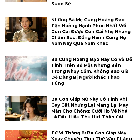
Suôn Sẻ
Những Bà Mẹ Cung Hoàng Đạo
Tận Hưởng Hạnh Phúc Nhất Với
Con Gái Được Con Gái Nhẹ Nhàng
Chăm Sóc, Đồng Hành Cùng Họ
Năm Này Qua Năm Khác
Ba Cung Hoàng Đạo Này Có Vẻ Dễ
Tính Trên Bề Mặt Nhưng Bên
Trong Nhạy Cảm, Không Bao Giờ
Dễ Dàng Bị Người Khác Thao
Túng
Ba Con Giáp Nữ Này Có Tính Khí
Gay Gắt Nhưng Lại Mang Lại May
Mắn Cho Chồng; Cưới Họ Về Nhà
Là Dấu Hiệu Thu Hút Thần Cải
Tử Vi Tháng 8: Ba Con Giáp Này
Xoay Chuyển Tình Thế Vào Tháng