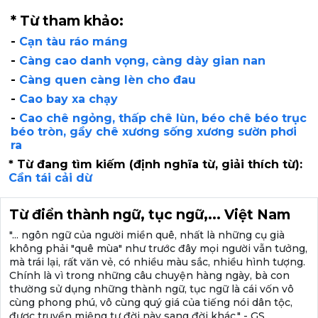
* Từ tham khảo:
-
Cạn tàu ráo máng
-
Càng cao danh vọng, càng dày gian nan
-
Càng quen càng lèn cho đau
-
Cao bay xa chạy
-
Cao chê ngỏng, thấp chê lùn, béo chê béo trục
béo tròn, gầy chê xương sống xương sườn phơi
ra
* Từ đang tìm kiếm (định nghĩa từ, giải thích từ):
Cần tái cải dừ
Từ điển thành ngữ, tục ngữ,... Việt Nam
"... ngôn ngữ của người miền quê, nhất là những cụ già
không phải "quê mùa" như trước đây mọi người vẫn tưởng,
mà trái lại, rất văn vẻ, có nhiều màu sắc, nhiều hình tượng.
Chính là vì trong những câu chuyện hàng ngày, bà con
thường sử dụng những thành ngữ, tục ngữ là cái vốn vô
cùng phong phú, vô cùng quý giá của tiếng nói dân tộc,
được truyền miệng tư đời này sang đời khác." - GS.