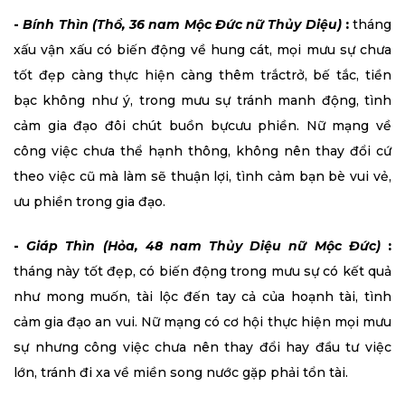
-
Bính Thìn (Thổ, 36 nam Mộc Đức nữ Thủy Diệu)
:
tháng
xấu vận xấu có biến động về hung cát, mọi mưu sự chưa
tốt đẹp càng thực hiện càng thêm trắctrở, bế tắc, tiền
bạc không như ý, trong mưu sự tránh manh động, tình
cảm gia đạo đôi chút buồn bựcưu phiền. Nữ mạng về
công việc chưa thể hạnh thông, không nên thay đổi cứ
theo việc cũ mà làm sẽ thuận lợi, tình cảm bạn bè vui vẻ,
ưu phiền trong gia đạo.
-
Giáp Thìn (Hỏa, 48 nam Thủy Diệu nữ Mộc Đức)
:
tháng này tốt đẹp, có biến động trong mưu sự có kết quả
như mong muốn, tài lộc đến tay cả của hoạnh tài, tình
cảm gia đạo an vui. Nữ mạng có cơ hội thực hiện mọi mưu
sự nhưng công việc chưa nên thay đổi hay đầu tư việc
lớn, tránh đi xa về miền song nước gặp phải tổn tài.