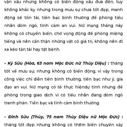
vận xấu nhưng không có biến động xấu đưa đến, tuy
không khắc kỵ nhưng trong mưu sự chưa tốt đẹp, manh
động sẽ tổn tài, tiền bạc bình thường đề phòng tiểu
nhân dòm ngó, tình cảm an vui. Nữ mạng tháng này
không có chuyển biến, chớ vọng động đề phòng miệng
tiếng và nên cẩn thận những vật có giá trị, không nên đi
xa kẽo tản tài hay tật bệnh.
-
Kỷ Sửu (Hỏa, 63 nam Mộc Đức nữ Thủy Diệu)
:
tháng
tốt về mưu sự, nhưng không có biến động, vì vậy trong
công việc chỉ diễn tiến bình thường, tiền bạc như ý, gia
đạo an vui. Nữ mạng có tể thực hiệndự tính nhưng đề
phòng trong giao dịch vì có tiểu nhân đang dòm ngó
tranh phản. Tiền bạc và tình cảm bình thường.
-
Đinh Sửu (Thủy, 75 nam Thủy Diệu nữ Mộc Đức)
:
tháng tốt đẹp nhưng không có thêm biến chuyển xảy