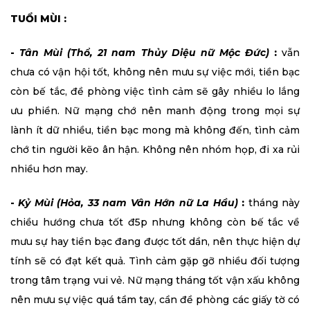
TUỔI MÙI :
-
Tân Mùi (Thổ, 21 nam Thủy Diệu nữ Mộc Đức)
:
vẫn
chưa có vận hội tốt, không nên mưu sự việc mới, tiền bạc
còn bế tắc, đề phòng việc tình cảm sẽ gây nhiều lo lắng
ưu phiền. Nữ mạng chớ nên manh động trong mọi sự
lành ít dữ nhiều, tiền bạc mong mà không đến, tình cảm
chớ tin người kẽo ân hận. Không nên nhóm họp, đi xa rủi
nhiều hơn may.
-
Kỷ Mùi (Hỏa, 33 nam Vân Hớn nữ La Hầu)
:
tháng này
chiều hướng chưa tốt đ5p nhưng không còn bế tắc về
mưu sự hay tiền bạc đang được tốt dần, nên thực hiện dự
tính sẽ có đạt kết quả. Tình cảm gặp gỡ nhiều đối tượng
trong tâm trạng vui vẻ. Nữ mạng tháng tốt vận xấu không
nên mưu sự việc quá tầm tay, cần đề phòng các giấy tờ có