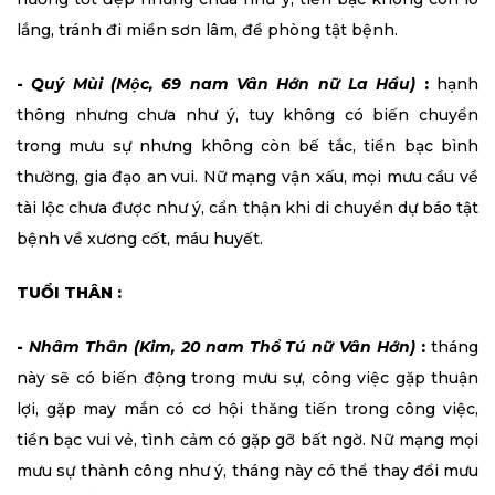
lắng, tránh đi miền sơn lâm, đề phòng tật bệnh.
-
Quý Mùi (Mộc, 69 nam Vân Hớn nữ La Hầu)
:
hạnh
thông nhưng chưa như ý, tuy không có biến chuyển
trong mưu sự nhưng không còn bế tắc, tiền bạc bình
thường, gia đạo an vui. Nữ mạng vận xấu, mọi mưu cầu về
tài lộc chưa được như ý, cẩn thận khi di chuyển dự báo tật
bệnh về xương cốt, máu huyết.
TUỔI THÂN :
-
Nhâm Thân (Kim, 20 nam Thổ Tú nữ Vân Hớn)
:
tháng
này sẽ có biến động trong mưu sự, công việc gặp thuận
lợi, gặp may mắn có cơ hội thăng tiến trong công việc,
tiền bạc vui vẻ, tình cảm có gặp gỡ bất ngờ. Nữ mạng mọi
mưu sự thành công như ý, tháng này có thể thay đổi mưu