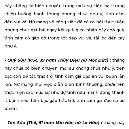
này không có biến chuyển trong mưu sự, tiền bạc trong
chiều hướng hạnh thong nhưng chưa như ý, tình cảm
đến vui vẻ. Nữ mạng về công việc đã có cơ hội thực hiện
nhưng chưa gặt hái ngay kết quả, gieo nhân hãy chờ quả,
tình cảm có gặp gỡ trong tốt đẹp vui vẻ, tài lộc đến tay
như ý.
-
Quý Sửu (Mộc, 39 nam Thủy Diệu nữ Mộc Đức)
:
tháng
này chưa có biến chuyển, mọi sự không chưa như ý, tiền
bạc còn bế tắc trắc trở, tình cảm gia đạo an vui buồn lẫn
lộn. Nữ mạng mọi việc diễn biến bình thường, chưa nên
thực hiện các mưu sự như dự tính nếu manh động thành
ít bại nhiều, tiền bạc gặp trắc trở, tình cảm gia đạo có ưu
phiền.
-
Tân Sửu (Thổ, 51 nam Vân Hớn nữ La Hầu)
:
tháng này