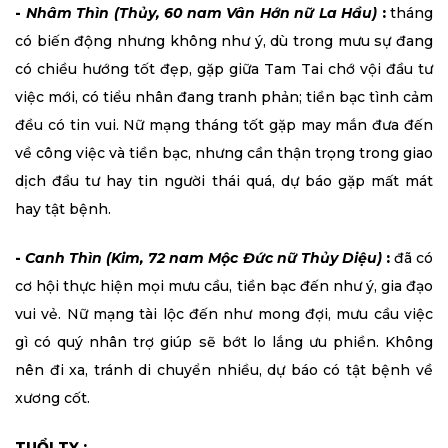
-
Nhâm Thìn (Thủy, 60 nam Vân Hớn nữ La Hầu)
:
tháng
có biến động nhưng không như ý, dù trong mưu sự đang
có chiều hướng tốt đẹp, gặp giữa Tam Tai chớ vội đầu tư
việc mới, có tiểu nhân đang tranh phản; tiền bạc tình cảm
đều có tin vui. Nữ mạng tháng tốt gặp may mắn đưa đến
về công việc và tiền bạc, nhưng cần thận trọng trong giao
dịch đầu tư hay tin người thái quá, dự báo gặp mất mát
hay tật bệnh.
-
Canh Thìn (Kim, 72 nam Mộc Đức nữ Thủy Diệu)
:
đã có
cơ hội thực hiện mọi mưu cầu, tiền bạc đến như ý, gia đạo
vui vẻ. Nữ mạng tài lộc đến như mong đợi, mưu cầu việc
gì có quý nhân trợ giúp sẽ bớt lo lắng ưu phiền. Không
nên đi xa, tránh di chuyển nhiều, dự báo có tật bệnh về
xương cốt.
TUỔI TỴ :