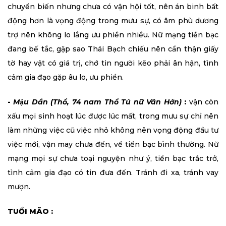
chuyển biến nhưng chưa có vận hội tốt, nên án binh bất
động hơn là vọng động trong mưu sự, có âm phù dương
trợ nên không lo lắng ưu phiền nhiều. Nữ mạng tiền bạc
đang bế tắc, gặp sao Thái Bạch chiếu nên cẩn thận giấy
tờ hay vật có giá trị, chớ tin người kẽo phải ân hận, tình
cảm gia đạo gặp âu lo, ưu phiền.
-
Mậu Dần (Thổ, 74 nam Thổ Tú nữ Vân Hớn)
:
vận còn
xấu mọi sinh hoạt lúc được lúc mất, trong mưu sự chỉ nên
làm những việc cũ việc nhỏ không nên vọng động đầu tư
việc mới, vận may chưa đến, về tiền bạc bình thường. Nữ
mạng mọi sự chưa toại nguyện như ý, tiền bạc trắc trở,
tình cảm gia đạo có tin đưa đến. Tránh đi xa, tránh vay
mượn.
TUỔI MÃO :