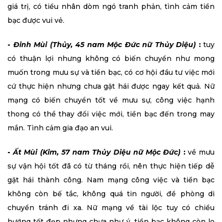
giá trị, có tiểu nhân dòm ngó tranh phản, tình cảm tiền
bạc được vui vẻ.
-
Đinh Mùi (Thủy, 45 nam Mộc Đức nữ Thủy Diệu)
:
tuy
có thuận lợi nhưng không có biến chuyển như mong
muốn trong mưu sự và tiền bạc, có cơ hội đầu tư việc mới
cứ thực hiện nhưng chưa gặt hái được ngay kết quả. Nữ
mạng có biến chuyển tốt về mưu sự, công việc hạnh
thong có thể thay đổi việc mới, tiền bạc đến trong may
mắn. Tình cảm gia đạo an vui.
-
Ất Mùi (Kim, 57 nam Thủy Diệu nữ Mộc Đức)
:
về mưu
sự vận hội tốt đã có từ tháng rồi, nên thực hiện tiếp dễ
gặt hái thành công. Nam mạng công việc và tiền bạc
không còn bế tắc, không quá tin người, đề phòng di
chuyển tránh đi xa. Nữ mạng về tài lộc tuy có chiều
hướng tốt đẹp nhưng chưa như ý, tiền bạc không còn lo