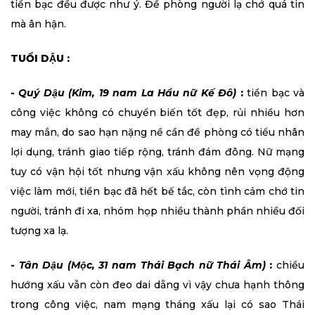
tiền bạc đều được như ý. Đề phòng người lạ chớ quá tin
mà ân hận.
TUỔI DẬU :
-
Quý Dậu (Kim, 19 nam La Hầu nữ Kế Đô)
:
tiền bạc và
công việc không có chuyển biến tốt đẹp, rủi nhiều hơn
may mắn, do sao hạn nặng nề cần đề phòng có tiểu nhân
lợi dụng, tránh giao tiếp rộng, tránh đám đông. Nữ mạng
tuy có vận hội tốt nhưng vận xấu không nên vọng động
việc làm mới, tiền bạc đã hết bế tắc, còn tình cảm chớ tin
người, tránh đi xa, nhóm họp nhiều thành phần nhiều đối
tượng xa lạ.
-
Tân Dậu (Mộc, 31 nam Thái Bạch nữ Thái Âm)
:
chiều
hướng xấu vẫn còn đeo dai dẵng vì vậy chưa hạnh thông
trong công việc, nam mạng tháng xấu lại có sao Thái