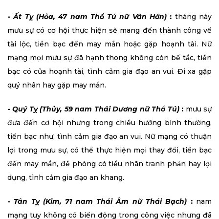
-
Ất Tỵ (Hỏa, 47 nam Thổ Tú nữ Vân Hớn)
:
tháng này
mưu sự có cơ hội thực hiện sẽ mang đến thành công về
tài lộc, tiền bạc đến may mắn hoặc gặp hoạnh tài. Nữ
mạng mọi mưu sự đã hạnh thong không còn bế tắc, tiền
bạc có của hoạnh tài, tình cảm gia đạo an vui. Đi xa gặp
quý nhân hay gặp may mắn.
-
Quý Tỵ (Thủy, 59 nam Thái Dương nữ Thổ Tú)
:
mưu sự
đưa đến cơ hội nhưng trong chiều hướng bình thường,
tiền bạc như, tình cảm gia đạo an vui. Nữ mạng có thuận
lợi trong mưu sự, có thể thực hiện mọi thay đổi, tiền bạc
đến may mắn, đề phòng có tiểu nhân tranh phản hay lợi
dụng, tình cảm gia đạo an khang.
-
Tân Tỵ (Kim, 71 nam Thái Âm nữ Thái Bạch)
:
nam
mạng tuy không có biến động trong công việc nhưng đã