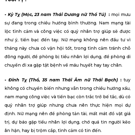
-
Kỷ Tỵ (Mộc, 23 nam Thái Dương nữ Thổ Tú)
:
mọi mưu
sự đang trong chiều hướng bình thường. Nam mạng tài
lộc tình cảm và công việc có quý nhân trợ giúp sẽ được
như ý, tiền bạc đến tay. Nữ mạng không nên đầu tư vì
tháng này chưa có vận hội tốt, trong tình cảm tránh chỗ
đông người, đề phòng bị tiểu nhân lợi dụng, đề phòng di
chuyển đi xa gặp tật bệnh về máu huyết hay tay chân.
-
Đinh Tỵ (Thổ, 35 nam Thái Âm nữ Thái Bạch)
:
tuy
không có chuyển biến nhưng vẫn trong chiều hướng xấu,
nam mạng công việc và tiền bạc còn trắc trở bế tắc, dù có
quý nhân trợ giúp nhưng chưa nên thực hiện mọi dự
định. Nữ mạng nên đề phòng tản tài, mất mát đồ vật giá
trị, dự báo gặp tiểu nhân lợi dụng, chớ quá tin người kẽo
ân hận, hay bị trộm cắp, tình cảm có tin đến.