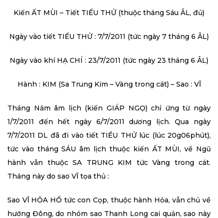
Kiến ẤT MÙI – Tiết TIỂU THỬ (thuộc tháng Sáu ÂL, đủ)
Ngày vào tiết TIỂU THỬ : 7/7/2011 (tức ngày 7 tháng 6 ÂL)
Ngày vào khí HẠ CHÍ : 23/7/2011 (tức ngày 23 tháng 6 ÂL)
Hành : KIM (Sa Trung Kim – Vàng trong cát) – Sao : VĨ
Tháng Năm âm lịch (kiến GIÁP NGỌ) chỉ ứng từ ngày
1/7/2011 đến hết ngày 6/7/2011 dương lịch. Qua ngày
7/7/2011 DL đã đi vào tiết TIỂU THỬ lúc (lúc 20g06phút),
tức vào tháng SÁU âm lịch thuộc kiến ẤT MÙI, về Ngũ
hành vẫn thuộc SA TRUNG KIM tức Vàng trong cát.
Tháng này do sao VĨ tọa thủ :
Sao VĨ HỎA HỔ tức con Cọp, thuộc hành Hỏa, vẫn chủ về
hướng Đông, do nhóm sao Thanh Long cai quản, sao này