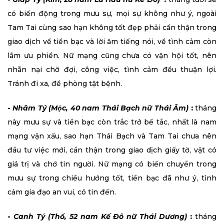
có biến động trong mưu sự, mọi sự không như ý, ngoài
Tam Tai cùng sao hạn không tốt đẹp phải cẩn thận trong
giao dịch về tiền bạc và lời ăm tiếng nói, về tình cảm còn
lắm ưu phiền. Nữ mạng cũng chưa có vận hội tốt, nên
nhẫn nại chờ đợi, công việc, tình cảm đều thuận lợi.
Tránh đi xa, đề phòng tật bệnh.
-
Nhâm Tý (Mộc, 40 nam Thái Bạch nữ Thái Âm)
:
tháng
này mưu sự và tiền bạc còn trắc trở bế tắc, nhất là nam
mạng vận xấu, sao hạn Thái Bạch và Tam Tai chưa nên
đầu tư việc mới, cẩn thận trong giao dịch giấy tờ, vật có
giá trị và chớ tin người. Nữ mạng có biến chuyển trong
mưu sự trong chiều hướng tốt, tiền bạc đã như ý, tình
cảm gia đạo an vui, có tin đến.
-
Canh Tý (Thổ, 52 nam Kế Đô nữ Thái Dương)
:
tháng