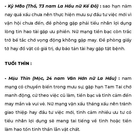
-
Kỷ Mão (Thổ, 73 nam La Hầu nữ Kế Đô)
:
sao hạn năm
nay quá xấu chưa nên thực hiện mưu sự đầu tư việc mới vì
vận hội chưa đến, đề phòng gặp phải tiểu nhân lợi dụng
lòng tin hao tài gặp ưu phiền. Nữ mạng tiền bạc còn trắc
trở bế tắc chớ vọng động không gặp may. Đề phòng giấy
tờ hay đồ vật có giá trị, dự báo tản tài hay gặp tật bệnh.
TUỔI THÌN :
-
Mậu Thìn (Mộc, 24 nam Vân Hớn nữ La Hầu)
:
nam
mạng có chuyển biến trong mưu sự, gặp hạn Tam Tai chớ
manh động, cứ theo việc cũ làm, tiền bạc và tình cảm đến
may mắn và vui vẻ. Nữ mạng vận xấu tháng xấu nên tránh
giao thiệp hay đầu tư việc mới, tình cảm nhiều ưu tư có
tiểu nhân lợi dụng sẽ mang tai tiếng về tình hoặc tiền
làm hao tổn tinh thần lẫn vật chất.