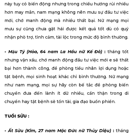
này tuy có biến động nhưng trong chiều hướng rủi nhiều
hơn may mắn, nam mạng không nên mưu sự đầu tư việc
mới, chớ manh động mà nhiều thất bại. Nữ mạng mọi
mưu sự cũng chưa gặt hái được kết quả tốt dù có quý
nhận phò trợ, tình cảm, tài lộc trong mức độ bình thường.
-
Mậu Tý (Hỏa, 64 nam La Hầu nữ Kế Đô)
:
tháng tốt
nhưng vận xấu, chớ manh động đầu tư việc mới e sẽ thất
bại hơn thành công, đề phòng tiểu nhân lợi dụng hoặc
tật bệnh, mọi sinh hoạt khác chỉ bình thường. Nữ mạng
như nam mạng, mọi sự hãy còn bế tắc đề phòng biến
chuyển đưa đến lành ít dữ nhiều, cẩn thận trong di
chuyển hay tật bệnh sẽ tổn tài, gia đạo buồn phiền.
TUỔI SỬU :
-
Ất Sửu (Kim, 27 nam Mộc Đức nữ Thủy Diệu)
:
tháng