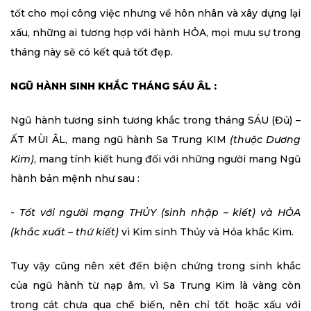
tốt cho mọi công việc nhưng về hôn nhân và xây dựng lại
xấu, những ai tương hợp với hành HỎA, mọi mưu sự trong
tháng này sẽ có kết quả tốt đẹp.
NGŨ HÀNH SINH KHẮC THÁNG SÁU ÂL :
Ngũ hành tương sinh tương khắc trong tháng SÁU (Đủ) –
ẤT MÙI ÂL, mang ngũ hành Sa Trung KIM
(thuộc Dương
Kim)
, mang tính kiết hung đối với những người mang Ngũ
hành bản mệnh như sau :
-
Tốt với người mạng THỦY (sinh nhập – kiết) và HỎA
(khắc xuất – thứ kiết)
vì Kim sinh Thủy và Hỏa khắc Kim.
Tuy vậy cũng nên xét đến biện chứng trong sinh khắc
của ngũ hành từ nạp âm, vì Sa Trung Kim là vàng còn
trong cát chưa qua chế biến, nên chỉ tốt hoặc xấu với