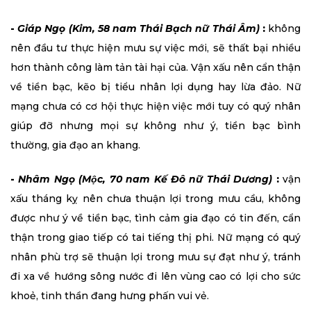
-
Giáp Ngọ (Kim, 58 nam Thái Bạch nữ Thái Âm)
:
không
nên đầu tư thực hiện mưu sự việc mới, sẽ thất bại nhiều
hơn thành công làm tản tài hại của. Vận xấu nên cẩn thận
về tiền bạc, kẽo bị tiểu nhân lợi dụng hay lừa đảo. Nữ
mạng chưa có cơ hội thực hiện việc mới tuy có quý nhân
giúp đỡ nhưng mọi sự không như ý, tiền bạc bình
thường, gia đạo an khang.
-
Nhâm Ngọ (Mộc, 70 nam Kế Đô nữ Thái Dương)
:
vận
xấu tháng kỵ nên chưa thuận lợi trong mưu cầu, không
được như ý về tiền bạc, tình cảm gia đạo có tin đến, cẩn
thận trong giao tiếp có tai tiếng thị phi. Nữ mạng có quý
nhân phù trợ sẽ thuận lợi trong mưu sự đạt như ý, tránh
đi xa về hướng sông nước đi lên vùng cao có lợi cho sức
khoẻ, tinh thần đang hưng phấn vui vẻ.