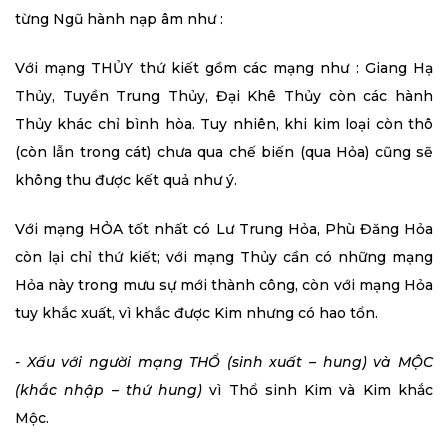
từng Ngũ hành nạp âm như :
Với mạng THỦY thứ kiết gồm các mạng như : Giang Hạ
Thủy, Tuyền Trung Thủy, Đại Khê Thủy còn các hành
Thủy khác chỉ bình hòa. Tuy nhiên, khi kim loại còn thô
(còn lẫn trong cát) chưa qua chế biến (qua Hỏa) cũng sẽ
không thu được kết quả như ý.
Với mạng HỎA tốt nhất có Lư Trung Hỏa, Phù Đăng Hỏa
còn lại chỉ thứ kiết; với mạng Thủy cần có những mạng
Hỏa này trong mưu sự mới thành công, còn với mạng Hỏa
tuy khắc xuất, vì khắc được Kim nhưng có hao tổn.
- Xấu với người mạng THỔ (sinh xuất – hung) và MỘC
(khắc nhập – thứ hung)
vì Thổ sinh Kim và Kim khắc
Mộc.