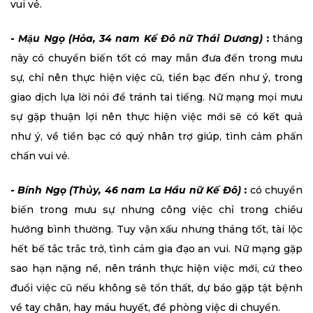
vui vẻ.
-
Mậu Ngọ (Hỏa, 34 nam Kế Đô nữ Thái Dương)
:
tháng
này có chuyển biến tốt có may mắn đưa đến trong mưu
sự, chỉ nên thực hiện việc cũ, tiền bạc đến như ý, trong
giao dịch lựa lời nói để tránh tai tiếng. Nữ mạng mọi mưu
sự gặp thuận lợi nên thực hiện việc mới sẽ có kết quả
như ý, về tiền bạc có quý nhân trợ giúp, tình cảm phấn
chấn vui vẻ.
-
Bính Ngọ (Thủy, 46 nam La Hầu nữ Kế Đô)
:
có chuyển
biến trong mưu sự nhưng công việc chỉ trong chiều
hướng bình thường. Tuy vận xấu nhưng tháng tốt, tài lộc
hết bế tắc trắc trở, tình cảm gia đạo an vui. Nữ mạng gặp
sao hạn nặng nề, nên tránh thực hiện việc mới, cứ theo
đuổi việc cũ nếu không sẽ tổn thất, dự báo gặp tật bệnh
về tay chân, hay máu huyết, đề phòng việc di chuyển.