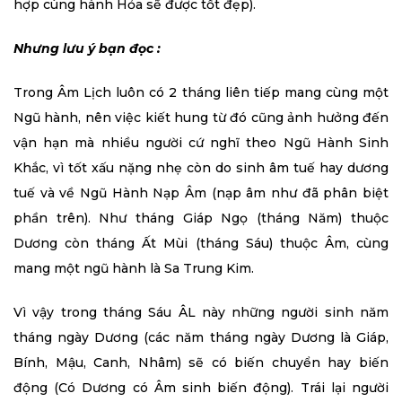
hợp cùng hành Hỏa sẽ được tốt đẹp).
Nhưng lưu ý bạn đọc :
Trong Âm Lịch luôn có 2 tháng liên tiếp mang cùng một
Ngũ hành, nên việc kiết hung từ đó cũng ảnh hưởng đến
vận hạn mà nhiều người cứ nghĩ theo Ngũ Hành Sinh
Khắc, vì tốt xấu nặng nhẹ còn do sinh âm tuế hay dương
tuế và về Ngũ Hành Nạp Âm (nạp âm như đã phân biệt
phần trên). Như tháng Giáp Ngọ (tháng Năm) thuộc
Dương còn tháng Ất Mùi (tháng Sáu) thuộc Âm, cùng
mang một ngũ hành là Sa Trung Kim.
Vì vậy trong tháng Sáu ÂL này những người sinh năm
tháng ngày Dương (các năm tháng ngày Dương là Giáp,
Bính, Mậu, Canh, Nhâm) sẽ có biến chuyển hay biến
động (Có Dương có Âm sinh biến động). Trái lại người