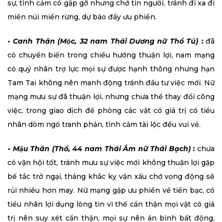
sự, tình cảm có gặp gỡ nhưng chớ tin người, tránh đi xa đi
miền núi miền rừng, dự báo đầy ưu phiền.
-
Canh Thân (Mộc, 32 nam Thái Dương nữ Thổ Tú)
:
đã
có chuyển biến trong chiều hướng thuận lợi, nam mạng
có quý nhân trợ lực mọi sự được hạnh thông nhưng hạn
Tam Tai không nên manh động tránh đầu tư việc mới. Nữ
mạng mưu sự đã thuận lợi, nhưng chưa thể thay đổi công
việc, trong giao dịch đề phòng các vật có giá trị có tiểu
nhân dòm ngó tranh phản, tình cảm tài lộc đều vui vẻ.
-
Mậu Thân (Thổ, 44 nam Thái Âm nữ Thái Bạch)
:
chưa
có vận hội tốt, tránh mưu sự việc mới không thuận lợi gặp
bế tắc trở ngại, tháng khắc kỵ vận xấu chớ vọng động sẽ
rủi nhiều hơn may. Nữ mạng gặp ưu phiền về tiền bạc, có
tiểu nhân lợi dụng lòng tin vì thế cẩn thận mọi vật có giá
trị nên suy xét cẩn thận, mọi sự nên án binh bất động,