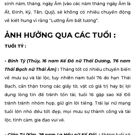
sinh năm, tháng, ngày Âm (vào các năm tháng ngày Âm là
Ất, Đinh, Kỷ, Tân, Quý), sẽ không có nhiều chuyển động
về kiết hung vì rằng “Lưỡng Âm bất tương”.
ẢNH HƯỞNG QUA CÁC TUỔI :
TUỔI TÝ :
-
Bính Tý (Thủy, 16 nam Kế Đô nữ Thái Dương, 76 nam
Thái Bạch nữ Thái Âm)
:
Tháng tốt có nhiều chuyển biến
về mưu sự và tài lộc, tuy nhiên nam tuổi 76 do hạn Thái
Bạch, cẩn thận trong các giấy tờ, vật có giá trị hay bị lợi
dụng lòng tin để tránh tổn tài, tuổi 16 gặp sao Kế Đô
tránh tránh nhóm họp, giữ gìn lời tiếng. Trái lại nữ mạng
tuổi lớn nhỏ đều tốt đẹp, mọi mưu sự thành công và tài
lộc, tình cảm, gia đạo vui vẻ.
-
Giáp Tý (Kim, 28 nam La Hầu nữ Kế Đô)
:
tháng tuổi sẽ