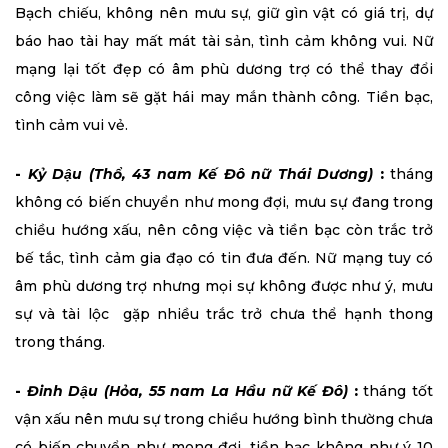
Bạch chiếu, không nên mưu sự, giữ gìn vật có giá trị, dự
báo hao tài hay mất mát tài sản, tình cảm không vui. Nữ
mạng lại tốt đẹp có âm phù dương trợ có thể thay đổi
công việc làm sẽ gặt hái may mắn thành công. Tiền bạc,
tình cảm vui vẻ.
-
Kỷ Dậu (Thổ, 43 nam Kế Đô nữ Thái Dương)
:
tháng
không có biến chuyển như mong đợi, mưu sự đang trong
chiều hướng xấu, nên công việc và tiền bạc còn trắc trở
bế tắc, tình cảm gia đạo có tin đưa đến. Nữ mạng tuy có
âm phù dương trợ nhưng mọi sự không được như ý, mưu
sự và tài lộc gặp nhiều trắc trở chưa thể hạnh thong
trong tháng.
-
Đinh Dậu (Hỏa, 55 nam La Hầu nữ Kế Đô)
:
tháng tốt
vận xấu nên mưu sự trong chiều hướng bình thường chưa
có biến chuyển như mong đợi, tiền bạc không như ý 10