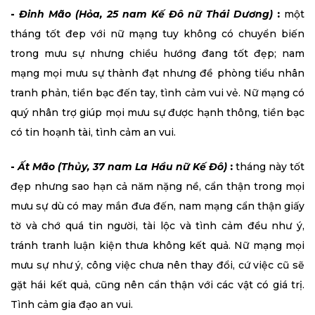
-
Đinh Mão (Hỏa, 25 nam Kế Đô nữ Thái Dương)
:
một
tháng tốt đep với nữ mạng tuy không có chuyển biến
trong mưu sự nhưng chiều hướng đang tốt đẹp; nam
mạng mọi mưu sự thành đạt nhưng đề phòng tiểu nhân
tranh phản, tiền bạc đến tay, tình cảm vui vẻ. Nữ mạng có
quý nhân trợ giúp mọi mưu sự được hạnh thông, tiền bạc
có tin hoạnh tài, tình cảm an vui.
-
Ất Mão (Thủy, 37 nam La Hầu nữ Kế Đô)
:
tháng này tốt
đẹp nhưng sao hạn cả năm nặng nề, cẩn thận trong mọi
mưu sự dù có may mắn đưa đến, nam mạng cẩn thận giấy
tờ và chớ quá tin người, tài lộc và tình cảm đều như ý,
tránh tranh luận kiện thưa không kết quả. Nữ mạng mọi
mưu sự như ý, công việc chưa nên thay đổi, cứ việc cũ sẽ
gặt hái kết quả, cũng nên cẩn thận với các vật có giá trị.
Tình cảm gia đạo an vui.