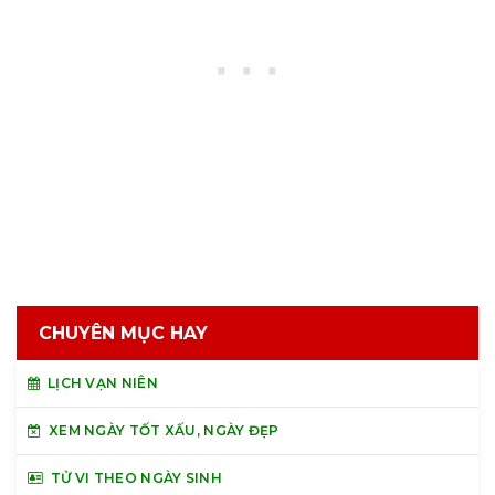
CHUYÊN MỤC HAY
LỊCH VẠN NIÊN
XEM NGÀY TỐT XẤU, NGÀY ĐẸP
TỬ VI THEO NGÀY SINH