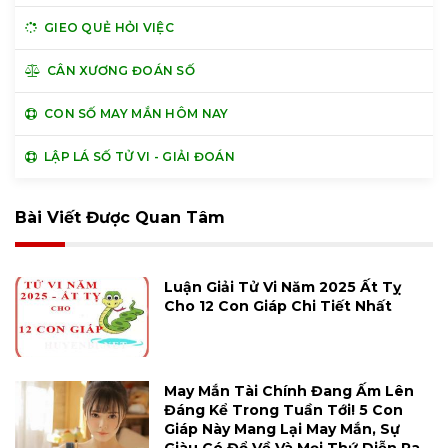
GIEO QUẺ HỎI VIỆC
CÂN XƯƠNG ĐOÁN SỐ
CON SỐ MAY MẮN HÔM NAY
LẬP LÁ SỐ TỬ VI - GIẢI ĐOÁN
Bài Viết Được Quan Tâm
Luận Giải Tử Vi Năm 2025 Ất Tỵ
Cho 12 Con Giáp Chi Tiết Nhất
May Mắn Tài Chính Đang Ấm Lên
Đáng Kể Trong Tuần Tới! 5 Con
Giáp Này Mang Lại May Mắn, Sự