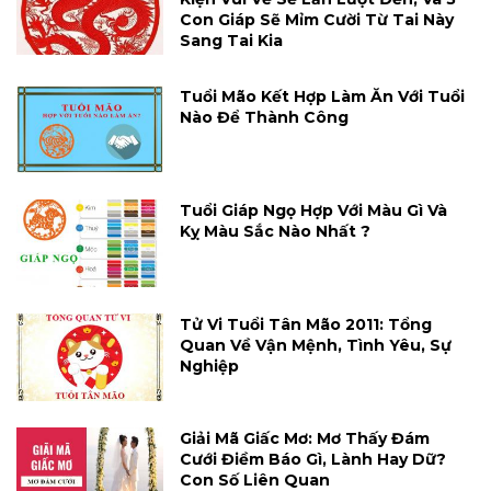
Con Giáp Sẽ Mỉm Cười Từ Tai Này
Sang Tai Kia
Tuổi Mão Kết Hợp Làm Ăn Với Tuổi
Nào Để Thành Công
Tuổi Giáp Ngọ Hợp Với Màu Gì Và
Kỵ Màu Sắc Nào Nhất ?
Tử Vi Tuổi Tân Mão 2011: Tổng
Quan Về Vận Mệnh, Tình Yêu, Sự
Nghiệp
Giải Mã Giấc Mơ: Mơ Thấy Đám
Cưới Điềm Báo Gì, Lành Hay Dữ?
Con Số Liên Quan