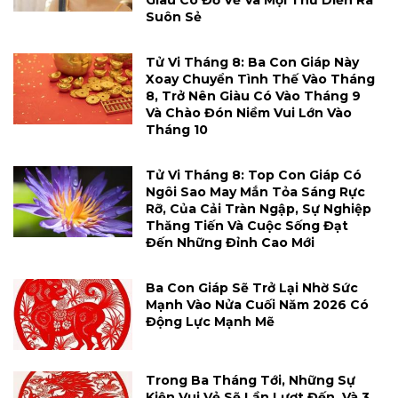
Giàu Có Đổ Về Và Mọi Thứ Diễn Ra
Suôn Sẻ
Tử Vi Tháng 8: Ba Con Giáp Này
Xoay Chuyển Tình Thế Vào Tháng
8, Trở Nên Giàu Có Vào Tháng 9
Và Chào Đón Niềm Vui Lớn Vào
Tháng 10
Tử Vi Tháng 8: Top Con Giáp Có
Ngôi Sao May Mắn Tỏa Sáng Rực
Rỡ, Của Cải Tràn Ngập, Sự Nghiệp
Thăng Tiến Và Cuộc Sống Đạt
Đến Những Đỉnh Cao Mới
Ba Con Giáp Sẽ Trở Lại Nhờ Sức
Mạnh Vào Nửa Cuối Năm 2026 Có
Động Lực Mạnh Mẽ
Trong Ba Tháng Tới, Những Sự
Kiện Vui Vẻ Sẽ Lần Lượt Đến, Và 3