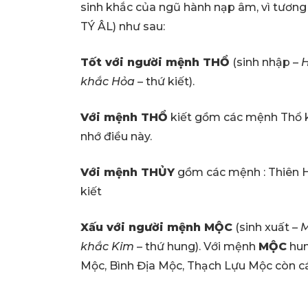
sinh khắc của ngũ hành nạp âm, vì tươ
TÝ ÂL) như sau:
Tốt với người mệnh THỔ
(sinh nhập –
H
khắc Hỏa
– thứ kiết).
Với mệnh THỔ
kiết gồm các mệnh Thổ ki
nhớ điều này.
Với mệnh THỦY
gồm các mệnh : Thiên H
kiết
Xấu với người mệnh MỘC
(sinh xuất –
M
khắc Kim
– thứ hung). Với mệnh
MỘC
hun
Mộc, Bình Địa Mộc, Thạch Lựu Mộc còn c