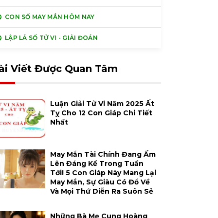
CON SỐ MAY MẮN HÔM NAY
LẬP LÁ SỐ TỬ VI - GIẢI ĐOÁN
ài Viết Được Quan Tâm
Luận Giải Tử Vi Năm 2025 Ất
Tỵ Cho 12 Con Giáp Chi Tiết
Nhất
May Mắn Tài Chính Đang Ấm
Lên Đáng Kể Trong Tuần
Tới! 5 Con Giáp Này Mang Lại
May Mắn, Sự Giàu Có Đổ Về
Và Mọi Thứ Diễn Ra Suôn Sẻ
Những Bà Mẹ Cung Hoàng