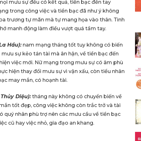
ọi mưu sự đều có kết quả, tiền bạc đến tay
ạng trong công việc và tiền bạc đã như ý không
khoa trương tự mãn mà tự mang họa vào thân. Tình
, chớ manh động làm điều vượt quá tầm tay.
La Hầu):
nam mạng tháng tốt tuy không có biến
 mưu sự kẻo tán tài mà ân hận, về tiền bạc đến
hiện việc mới. Nữ mạng trong mưu sự có âm phù
ực hiện thay đổi mưu sự vì vận xấu, còn tiểu nhân
bạc may mắn, có hoạnh tài.
 Thủy Diệu):
tháng này không có chuyển biến về
ắn tốt đẹp, công việc không còn trắc trở và tài
g có quý nhân phù trợ nên các mưu cầu về tiền bạc
iệc cũ hay việc nhỏ, gia đạo an khang.