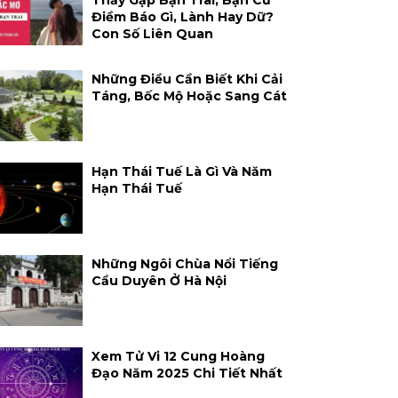
Thấy Gặp Bạn Trai, Bạn Cũ
Điềm Báo Gì, Lành Hay Dữ?
Con Số Liên Quan
Những Điều Cần Biết Khi Cải
Táng, Bốc Mộ Hoặc Sang Cát
Hạn Thái Tuế Là Gì Và Năm
Hạn Thái Tuế
Những Ngôi Chùa Nổi Tiếng
Cầu Duyên Ở Hà Nội
Xem Tử Vi 12 Cung Hoàng
Đạo Năm 2025 Chi Tiết Nhất