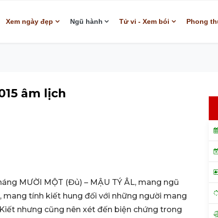
Xem ngày đẹp
Ngũ hành
Tử vi - Xem bói
Phong th
015 âm lịch
 tháng MƯỜI MỘT (Đủ) – MẬU TÝ ÂL, mang ngũ
, mang tính kiết hung đối với những người mang
 Kiết nhưng cũng nên xét đến biện chứng trong