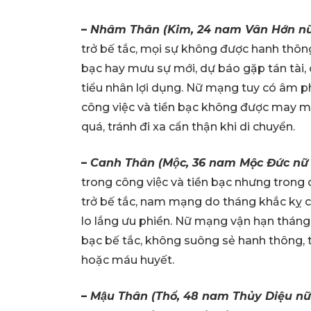
–
Nhâm Thân (Kim, 24 nam Vân Hớn nữ
trở bế tắc, mọi sự không được hanh thô
bạc hay mưu sự mới, dự báo gặp tán tài, c
tiểu nhân lợi dụng. Nữ mạng tuy có âm 
công việc và tiền bạc không được may mắn
quá, tránh đi xa cẩn thận khi di chuyển.
–
Canh Thân (Mộc, 36 nam Mộc Đức nữ 
trong công việc và tiền bạc nhưng trong 
trở bế tắc, nam mạng do tháng khắc kỵ c
lo lắng ưu phiền. Nữ mạng vận hạn tháng 
bạc bế tắc, không suông sẻ hanh thông, 
hoặc máu huyết.
–
Mậu Thân (Thổ, 48 nam Thủy Diệu nữ