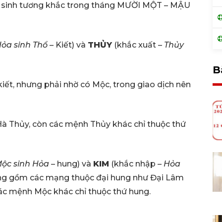
ng sinh tương khắc trong tháng MƯỜI MỘT – MẬU
ỏa sinh Thổ
– Kiết) và
THỦY
(khắc xuất –
Thủy
B
ết, nhưng phải nhờ có Mộc, trong giao dịch nên
à Thủy, còn các mệnh Thủy khác chỉ thuộc thứ
ộc sinh
Hỏa
– hung) và
KIM
(khắc nhập –
Hỏa
g gồm các mạng thuộc đại hung như Đại Lâm
ác mệnh Mộc khác chỉ thuộc thứ hung.