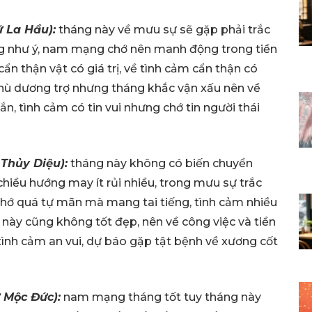
 La Hầu):
tháng này về mưu sự sẽ gặp phải trắc
ng như ý, nam mạng chớ nên manh động trong tiền
ẩn thận vật có giá trị, về tình cảm cẩn thận có
phù dương trợ nhưng tháng khắc vận xấu nên về
, tình cảm có tin vui nhưng chớ tin người thái
Thủy Diệu):
tháng này không có biến chuyển
chiều hướng may ít rủi nhiều, trong mưu sự trắc
hớ quá tự mãn mà mang tai tiếng, tình cảm nhiều
này cũng không tốt đẹp, nên về công việc và tiền
tình cảm an vui, dự báo gặp tật bệnh về xương cốt
 Mộc Đức):
nam mạng tháng tốt tuy tháng này