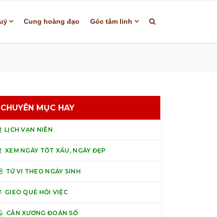
uỷ
Cung hoàng đạo
Góc tâm linh
CHUYÊN MỤC HAY
LỊCH VẠN NIÊN
XEM NGÀY TỐT XẤU, NGÀY ĐẸP
TỬ VI THEO NGÀY SINH
GIEO QUẺ HỎI VIỆC
CÂN XƯƠNG ĐOÁN SỐ