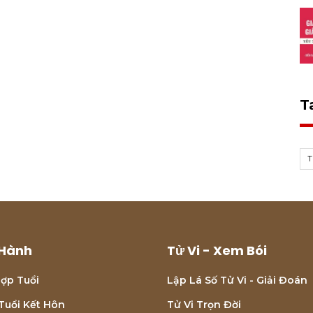
T
Hành
Tử Vi - Xem Bói
ợp Tuổi
Lập Lá Số Tử Vi - Giải Đoán
Tuổi Kết Hôn
Tử Vi Trọn Đời