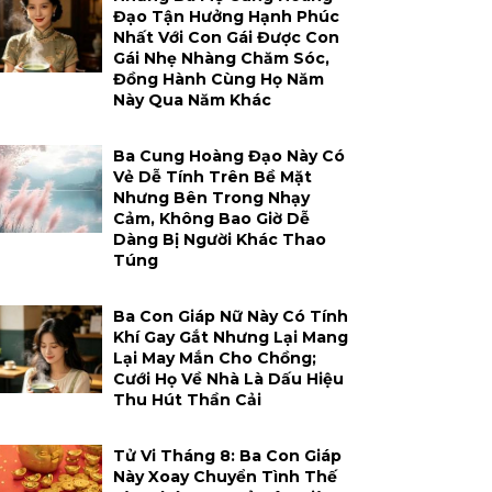
Đạo Tận Hưởng Hạnh Phúc
Nhất Với Con Gái Được Con
Gái Nhẹ Nhàng Chăm Sóc,
Đồng Hành Cùng Họ Năm
Này Qua Năm Khác
Ba Cung Hoàng Đạo Này Có
Vẻ Dễ Tính Trên Bề Mặt
Nhưng Bên Trong Nhạy
Cảm, Không Bao Giờ Dễ
Dàng Bị Người Khác Thao
Túng
Ba Con Giáp Nữ Này Có Tính
Khí Gay Gắt Nhưng Lại Mang
Lại May Mắn Cho Chồng;
Cưới Họ Về Nhà Là Dấu Hiệu
Thu Hút Thần Cải
Tử Vi Tháng 8: Ba Con Giáp
Này Xoay Chuyển Tình Thế