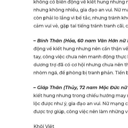
không có biến động về kiết hung nhưng m
nhưng không nhiều, gia đạo an vui. Nữ m
còn phải lo lắng vì bế tắc, nhưng tránh 
cảm vui vẻ, gặp tai tiếng tránh tranh cãi
–
Bính Thân (Hỏa, 60 nam Vân Hớn nữ 
động về kiết hung nhưng nên cẩn thận về
tay, công việc chưa nên manh động thực 
dương trợ đã có cơ hội nhưng chưa nên th
nhòm ngá, đề phòng bị tranh phản. Tiền 
–
Giáp Thân (Thủy, 72 nam Mộc Đức nữ
kiết hung nhưng trong chiếu hướng may m
lộc được như ý, gia đạo an vui. Nữ mạn
được trợ giúp, công việc nên làm những v
Khôi Việt