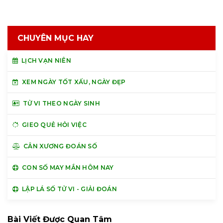
CHUYÊN MỤC HAY
LỊCH VẠN NIÊN
XEM NGÀY TỐT XẤU, NGÀY ĐẸP
TỬ VI THEO NGÀY SINH
GIEO QUẺ HỎI VIỆC
CÂN XƯƠNG ĐOÁN SỐ
CON SỐ MAY MẮN HÔM NAY
LẬP LÁ SỐ TỬ VI - GIẢI ĐOÁN
Bài Viết Được Quan Tâm