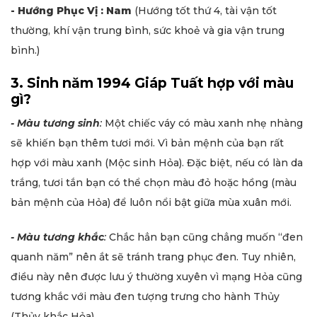
- Hướng Phục Vị : Nam
(Hướng tốt thứ 4, tài vận tốt
thường, khí vận trung bình, sức khoẻ và gia vận trung
bình.)
3. Sinh năm 1994 Giáp Tuất hợp với màu
gì?
- Màu tương sinh
:
Một chiếc váy có màu xanh nhẹ nhàng
sẽ khiến bạn thêm tươi mới. Vì bản mệnh của bạn rất
hợp với màu xanh (Mộc sinh Hỏa). Đặc biệt, nếu có làn da
trắng, tươi tắn bạn có thể chọn màu đỏ hoặc hồng (màu
bản mệnh của Hỏa) để luôn nổi bật giữa mùa xuân mới.
- Màu tương khắc
:
Chắc hẳn bạn cũng chẳng muốn “đen
quanh năm” nên ắt sẽ tránh trang phục đen. Tuy nhiên,
điều này nên được lưu ý thường xuyên vì mạng Hỏa cũng
tương khắc với màu đen tượng trưng cho hành Thủy
(Thủy khắc Hỏa).