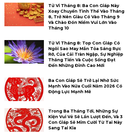
Tử Vi Tháng 8: Ba Con Giáp Này
Xoay Chuyển Tình Thế Vào Tháng
8, Trở Nên Giàu Có Vào Tháng 9
Và Chào Đón Niềm Vui Lớn Vào
Tháng 10
Tử Vi Tháng 8: Top Con Giáp Có
Ngôi Sao May Mắn Tỏa Sáng Rực
Rỡ, Của Cải Tràn Ngập, Sự Nghiệp
Thăng Tiến Và Cuộc Sống Đạt
Đến Những Đỉnh Cao Mới
Ba Con Giáp Sẽ Trở Lại Nhờ Sức
Mạnh Vào Nửa Cuối Năm 2026 Có
Động Lực Mạnh Mẽ
Trong Ba Tháng Tới, Những Sự
Kiện Vui Vẻ Sẽ Lần Lượt Đến, Và 3
Con Giáp Sẽ Mỉm Cười Từ Tai Này
Sang Tai Kia