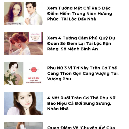
Xem Tướng Mặt Chỉ Ra 5 Đặc
Điểm Hiếm Trung Niên Hưởng
Phúc, Tài Lộc Đầy Nhà
Xem 4 Tướng Cằm Phú Quý Dự
Đoán Sẽ Đem Lại Tài Lộc Rộn
Ràng, Số Mệnh Bình An
Phụ Nữ 3 Vị Trí Này Trên Cơ Thể
Càng Thon Gọn Càng Vượng Tài,
Vượng Phu
4 Nốt Ruồi Trên Cơ Thể Phụ Nữ
Báo Hiệu Cả Đời Sung Sướng,
Nhàn Nhã
Quan Điểm Về 'chuyện Ấy' Của