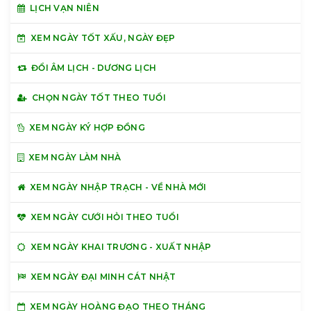
LỊCH VẠN NIÊN
XEM NGÀY TỐT XẤU, NGÀY ĐẸP
ĐỔI ÂM LỊCH - DƯƠNG LỊCH
CHỌN NGÀY TỐT THEO TUỔI
XEM NGÀY KÝ HỢP ĐỒNG
XEM NGÀY LÀM NHÀ
XEM NGÀY NHẬP TRẠCH - VỀ NHÀ MỚI
XEM NGÀY CƯỚI HỎI THEO TUỔI
XEM NGÀY KHAI TRƯƠNG - XUẤT NHẬP
XEM NGÀY ĐẠI MINH CÁT NHẬT
XEM NGÀY HOÀNG ĐẠO THEO THÁNG