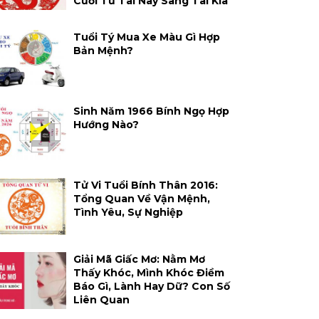
Cười Từ Tai Này Sang Tai Kia
Tuổi Tý Mua Xe Màu Gì Hợp
Bản Mệnh?
Sinh Năm 1966 Bính Ngọ Hợp
Hướng Nào?
Tử Vi Tuổi Bính Thân 2016:
Tổng Quan Về Vận Mệnh,
Tình Yêu, Sự Nghiệp
Giải Mã Giấc Mơ: Nằm Mơ
Thấy Khóc, Mình Khóc Điềm
Báo Gì, Lành Hay Dữ? Con Số
Liên Quan