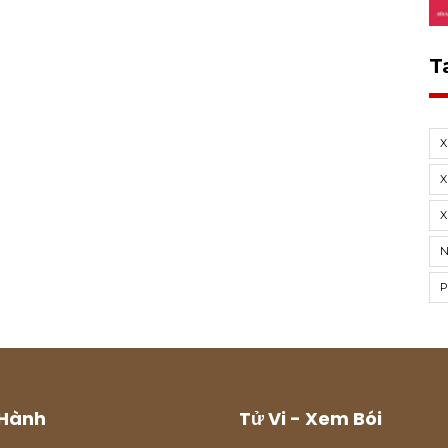
T
X
X
Hành
Tử Vi - Xem Bói