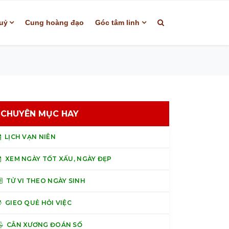
uỷ
Cung hoàng đạo
Góc tâm linh
CHUYÊN MỤC HAY
LỊCH VẠN NIÊN
XEM NGÀY TỐT XẤU, NGÀY ĐẸP
TỬ VI THEO NGÀY SINH
GIEO QUẺ HỎI VIỆC
CÂN XƯƠNG ĐOÁN SỐ