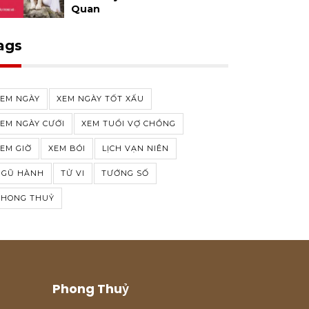
Quan
ags
XEM NGÀY
XEM NGÀY TỐT XẤU
EM NGÀY CƯỚI
XEM TUỔI VỢ CHỒNG
EM GIỜ
XEM BÓI
LỊCH VẠN NIÊN
NGŨ HÀNH
TỬ VI
TƯỚNG SỐ
PHONG THUỶ
Phong Thuỷ