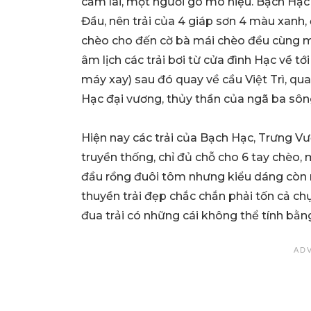
cầm lái, một người gõ mõ hiệu. Bạch Hạc
Đầu, nên trải của 4 giáp sơn 4 màu xanh, 
chèo cho đến cờ bà mái chèo đều cùng một
âm lịch các trải bơi từ cửa đình Hạc về tới
máy xay) sau đó quay về cầu Việt Trì, q
Hạc đại vương, thủy thần của ngã ba sôn
Hiện nay các trải của Bạch Hạc, Trưng Vư
truyền thống, chỉ đủ chỗ cho 6 tay chèo,
đầu rồng đuôi tôm nhưng kiểu dáng còn 
thuyền trải đẹp chắc chắn phải tốn cả chụ
đua trải có những cái không thể tính bằng