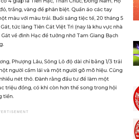
 có 4 giáp là Tiên Hạc, Thần Chúc, Đông Nam, Hộ
đỏ, trắng, vàng để phân biệt. Quần áo các tay
 màu với màu trải. Buổi sáng tiệc tế, 20 tháng 5
 Gát, tức làng Tiên Cát Việt Trì (nay là khu vực nhà
ua Gát về đình Hạc để tưởng nhớ Tam Giang Bạch
g.
ơng, Phượng Lâu, Sông Lô độ dài chỉ bằng 1/3 trải
 một người cầm lái và một người gõ mõ hiệu. Cũng
nhiều nét thô. Đành rằng đầu tư để làm một
c triệu đồng, có khi còn hơn thế song trong hội
 tiền.