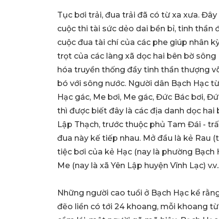
Tục bơi trải, đua trải đã có từ xa xưa. Đâ
cuộc thi tài sức dẻo dai bền bỉ, tinh thần
cuộc đua tài chí của các phe giúp nhân k
trọt của các làng xã dọc hai bên bờ sông
hóa truyền thống đầy tinh thần thượng 
bó với sông nước. Người dân Bạch Hạc từ 
Hạc gác, Me bơi, Me gác, Đức Bác bơi, Đứ
thì được biết đây là các địa danh dọc ha
Lập Thạch, trước thuộc phủ Tam Đái - trấn
đua này kế tiếp nhau. Mở đầu là kẻ Rau (
tiệc bơi của kẻ Hạc (nay là phường Bạch H
Me (nay là xã Yên Lập huyện Vĩnh Lạc) v.v..
Những người cao tuổi ở Bạch Hạc kể rằng
đẽo liền có tới 24 khoang, mỗi khoang t