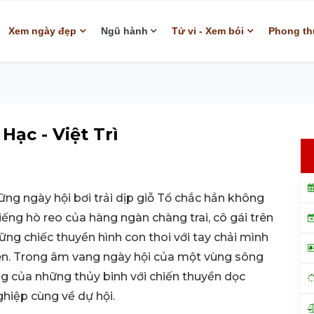
Xem ngày đẹp
Ngũ hành
Tử vi - Xem bói
Phong th
Hạc - Việt Trì
hững ngày hội bơi trải dịp giỗ Tổ chắc hẳn không
ếng hò reo của hàng ngàn chàng trai, cô gái trên
ững chiếc thuyền hình con thoi với tay chải mình
 tên. Trong âm vang ngày hội của một vùng sông
g của những thủy binh với chiến thuyền dọc
iệp cùng về dự hội.