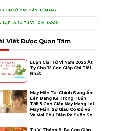
CON SỐ MAY MẮN HÔM NAY
LẬP LÁ SỐ TỬ VI - GIẢI ĐOÁN
ài Viết Được Quan Tâm
Luận Giải Tử Vi Năm 2025 Ất
Tỵ Cho 12 Con Giáp Chi Tiết
Nhất
May Mắn Tài Chính Đang Ấm
Lên Đáng Kể Trong Tuần
Tới! 5 Con Giáp Này Mang Lại
May Mắn, Sự Giàu Có Đổ Về
Và Mọi Thứ Diễn Ra Suôn Sẻ
Tử Vi Tháng 8: Ba Con Giáp