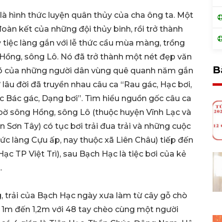
y là hình thức luyện quân thủy của cha ông ta. Một
 đoàn kết của những đội thủy binh, rồi trở thành
ỳ tiệc làng gắn với lễ thức cầu mùa màng, trồng
 Hồng, sông Lô. Nó đã trở thành một nét đẹp văn
B
võ của những người dân vùng quê quanh năm gắn
lâu đời đã truyền nhau câu ca “Rau gác, Hạc bơi,
c Bác gác, Dạng bơi”. Tìm hiểu nguồn gốc câu ca
i bờ sông Hồng, sông Lô (thuộc huyện Vĩnh Lạc và
 Sơn Tây) có tục bơi trải đua trải và những cuộc
tức làng Cựu ấp, nay thuộc xã Liên Châu) tiếp đến
ạc TP Việt Trì), sau Bạch Hạc là tiệc bơi của kẻ
.
, trải của Bạch Hạc ngày xưa làm từ cây gỗ chò
ừ 1m đến 1,2m với 48 tay chèo cùng một người