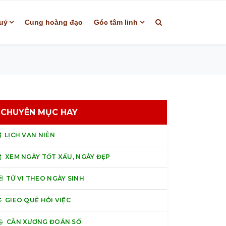
uỷ
Cung hoàng đạo
Góc tâm linh
CHUYÊN MỤC HAY
LỊCH VẠN NIÊN
XEM NGÀY TỐT XẤU, NGÀY ĐẸP
TỬ VI THEO NGÀY SINH
GIEO QUẺ HỎI VIỆC
CÂN XƯƠNG ĐOÁN SỐ