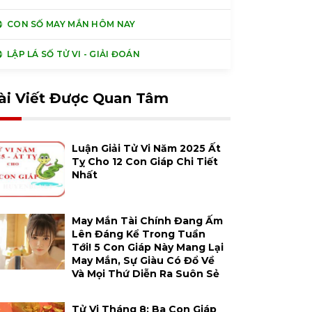
CON SỐ MAY MẮN HÔM NAY
LẬP LÁ SỐ TỬ VI - GIẢI ĐOÁN
ài Viết Được Quan Tâm
Luận Giải Tử Vi Năm 2025 Ất
Tỵ Cho 12 Con Giáp Chi Tiết
Nhất
May Mắn Tài Chính Đang Ấm
Lên Đáng Kể Trong Tuần
Tới! 5 Con Giáp Này Mang Lại
May Mắn, Sự Giàu Có Đổ Về
Và Mọi Thứ Diễn Ra Suôn Sẻ
Tử Vi Tháng 8: Ba Con Giáp