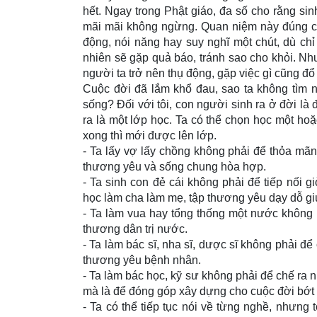
hết. Ngay trong Phật giáo, đa số cho rằng sinh
mãi mãi không ngừng. Quan niệm này đúng chứ
động, nói năng hay suy nghĩ một chút, dù chỉ
nhiên sẽ gặp quả báo, tránh sao cho khỏi. N
người ta trở nên thụ động, gặp việc gì cũng đổ 
Cuộc đời đã lắm khổ đau, sao ta không tìm 
sống? Ðối với tôi, con người sinh ra ở đời là
ra là một lớp học. Ta có thể chọn học một h
xong thì mới được lên lớp.
- Ta lấy vợ lấy chồng không phải để thỏa mã
thương yêu và sống chung hòa hợp.
- Ta sinh con đẻ cái không phải để tiếp nối g
học làm cha làm mẹ, tập thương yêu dạy dỗ gi
- Ta làm vua hay tổng thống một nước không p
thương dân trị nước.
- Ta làm bác sĩ, nha sĩ, dược sĩ không phải đ
thương yêu bệnh nhân.
- Ta làm bác học, kỹ sư không phải để chế ra
mà là để đóng góp xây dựng cho cuộc đời bớt k
- Ta có thể tiếp tục nói về từng nghề, nhưng t