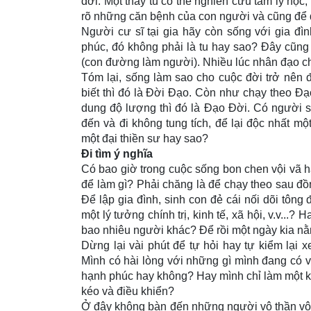
đời. Một thầy tu có thể nghiên cứu tâm lý học,
rõ những căn bệnh của con người và cũng để 
Người cư sĩ tại gia hãy còn sống với gia đì
phúc, đó không phải là tu hay sao? Ðây cũng
(con đường làm người). Nhiều lúc nhân đạo ch
Tóm lại, sống làm sao cho cuộc đời trở nên 
biết thì đó là Ðời Ðạo. Còn như chạy theo Ð
dung độ lượng thì đó là Ðạo Ðời. Có người số
đến và đi không tung tích, để lại độc nhất m
một đại thiền sư hay sao?
Ði tìm ý nghĩa
Có bao giờ trong cuộc sống bon chen vội vã hằ
để làm gì? Phải chăng là để chạy theo sau đồng t
Ðể lập gia đình, sinh con đẻ cái nối dõi tô
một lý tưởng chính trị, kinh tế, xã hội, v.v...
bao nhiêu người khác? Ðể rồi một ngày kia nằm
Dừng lại vài phút để tự hỏi hay tự kiểm lại
Mình có hài lòng với những gì mình đang có 
hạnh phúc hay không? Hay mình chỉ làm một kẻ 
kéo và điều khiển?
Ở đây không bàn đến những người vô thần vô đ