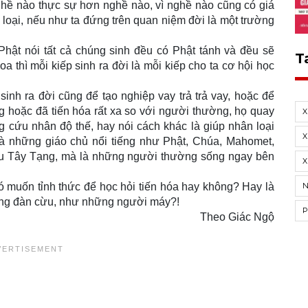
nghề nào thực sự hơn nghề nào, vì nghề nào cũng có giá
 loại, nếu như ta đứng trên quan niệm đời là một trường
hật nói tất cả chúng sinh đều có Phật tánh và đều sẽ
T
a thì mỗi kiếp sinh ra đời là mỗi kiếp cho ta cơ hội học
inh ra đời cũng để tạo nghiệp vay trả trả vay, hoặc để
g hoặc đã tiến hóa rất xa so với người thường, họ quay
ng cứu nhân độ thế, hay nói cách khác là giúp nhân loại
X
à những giáo chủ nổi tiếng như Phật, Chúa, Mahomet,
rulku Tây Tạng, mà là những người thường sống ngay bên
X
ó muốn tỉnh thức để học hỏi tiến hóa hay không? Hay là
những đàn cừu, như những người máy?!
Theo Giác Ngộ