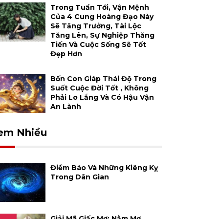
Trong Tuần Tới, Vận Mệnh
Của 4 Cung Hoàng Đạo Này
Sẽ Tăng Trưởng, Tài Lộc
Tăng Lên, Sự Nghiệp Thăng
Tiến Và Cuộc Sống Sẽ Tốt
Đẹp Hơn
Bốn Con Giáp Thái Độ Trong
Suốt Cuộc Đời Tốt , Không
Phải Lo Lắng Và Có Hậu Vận
An Lành
em Nhiều
Điềm Báo Và Những Kiêng Kỵ
Trong Dân Gian
Giải Mã Giấc Mơ: Nằm Mơ