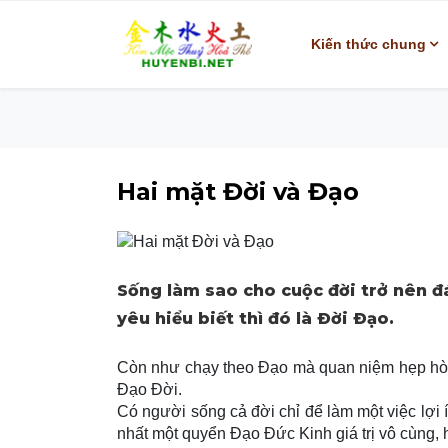
Kiến thức chung
Hai mặt Đời và Đạo
Sống làm sao cho cuộc đời trở nên đá
yêu hiểu biết thì đó là Ðời Ðạo.
Còn như chạy theo Ðạo mà quan niệm hẹp hòi,
Ðạo Ðời.
Có người sống cả đời chỉ để làm một việc lợi íc
nhất một quyển Ðạo Ðức Kinh giá trị vô cùng, 