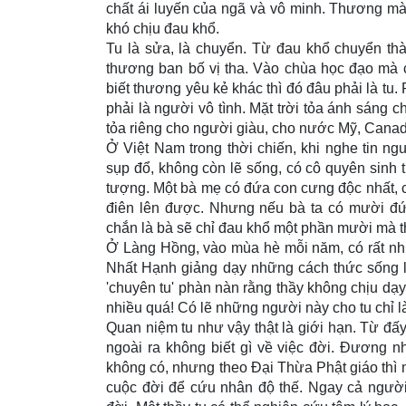
chất ái luyến của ngã và vô minh. Thương mà
khó chịu đau khổ.
Tu là sửa, là chuyển. Từ đau khổ chuyển thà
thương ban bố vị tha. Vào chùa học đạo mà c
biết thương yêu kẻ khác thì đó đâu phải là tu.
phải là người vô tình. Mặt trời tỏa ánh sáng c
tỏa riêng cho người giàu, cho nước Mỹ, Canada
Ở Việt Nam trong thời chiến, khi nghe tin ngư
sụp đổ, không còn lẽ sống, có cô quyên sinh t
tượng. Một bà mẹ có đứa con cưng độc nhất, c
điên lên được. Nhưng nếu bà ta có mười đ
chắn là bà sẽ chỉ đau khổ một phần mười mà t
Ở Làng Hồng, vào mùa hè mỗi năm, có rất nhi
Nhất Hạnh giảng dạy những cách thức sống 
'chuyên tu' phàn nàn rằng thầy không chịu dạy
nhiều quá! Có lẽ những người này cho tu chỉ là 
Quan niệm tu như vậy thật là giới hạn. Từ đấy,
ngoài ra không biết gì về việc đời. Ðương n
không có, nhưng theo Ðại Thừa Phật giáo thì mộ
cuộc đời để cứu nhân độ thế. Ngay cả người