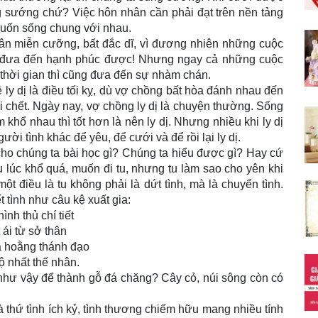
ng sướng chứ? Việc hôn nhân cần phải đạt trên nền tảng
muốn sống chung với nhau.
ân miễn cưỡng, bất đắc dĩ, vì đương nhiên những cuộc
ao đưa đến hạnh phúc được! Nhưng ngay cả những cuộc
 thời gian thì cũng đưa đến sự nhàm chán.
ly dị là điều tối kỵ, dù vợ chồng bất hòa đánh nhau đến
 chết. Ngày nay, vợ chồng ly dị là chuyện thường. Sống
khổ nhau thì tốt hơn là nên ly dị. Nhưng nhiều khi ly dị
ười tình khác để yêu, để cưới và để rồi lại ly dị.
 cho chúng ta bài học gì? Chúng ta hiểu được gì? Hay cứ
u lúc khổ quá, muốn đi tu, nhưng tu làm sao cho yên khi
t điều là tu không phải là dứt tình, mà là chuyển tình.
 tình như câu kệ xuất gia:
ình thủ chí tiết
 ái từ sở thân
a hoằng thánh đạo
ộ nhất thế nhân.
u như vậy để thành gỗ đá chăng? Cây cỏ, núi sông còn có
là thứ tình ích kỷ, tình thương chiếm hữu mang nhiều tính