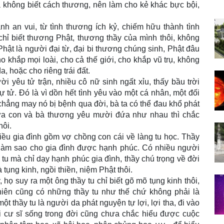
 không biết cách thương, nên làm cho kẻ khác bực bội,
nh an vui, từ tình thương ích kỷ, chiếm hữu thành tình
hỉ biết thương Phật, thương thầy của mình thôi, không
 Phật là người đại từ, đại bi thương chúng sinh, Phật đâu
ho khắp mọi loài, cho cả thế giới, cho khắp vũ trụ, không
, hoặc cho riêng trái đất.
ời yêu tử trận, nhiều cô nữ sinh ngất xỉu, thấy bầu trời
ự tử. Ðó là vì dồn hết tình yêu vào một cá nhân, một đối
hẳng may nó bị bệnh qua đời, bà ta có thể đau khổ phát
ứa con và bà thương yêu mười đứa như nhau thì chắc
hôi.
ều gia đình gồm vợ chồng con cái về làng tu học. Thầy
làm sao cho gia đình được hạnh phúc. Có nhiều người
 tu mà chỉ dạy hạnh phúc gia đình, thầy chú trọng về đời
tụng kinh, ngồi thiền, niệm Phật thôi.
 họ suy ra một ông thầy tu chỉ biết gõ mõ tụng kinh thôi,
hiên cũng có những thầy tu như thế chứ không phải là
t thầy tu là người da phát nguyện tự lợi, lợi tha, đi vào
 cư sĩ sống trong đời cũng chưa chắc hiểu được cuộc