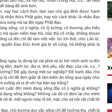
 phân tâm học, xã hội học, nhân chủng học, v.v... để hiểu
dễ dàng độ sinh hơn.
nh, nay học cách thức làm sao cho gia đình được hạnh
 là nhân thừa Phật giáo, hay nói cách khác là nhân đạo
ưa xong mà lại đòi ngay Phật đạo.
đáng sống, có ý nghĩa, có lý tưởng, có thương yêu hiểu
ạo mà quan niệm hẹp hòi, bảo thủ cố chấp, không khoan
ng cả đời chỉ để làm một việc lợi ích thôi, như Lão tử,
ột quyển Ðạo Ðức Kinh giá trị vô cùng, há không phải là
ng ngày, ta dừng lại vài phút và tự hỏi mình sinh ra đời
iền, danh lợi, địa vị, tình yêu, sắc đẹp, của cải, v.v...?
X
ng đường? Ðể gây dựng một sự nghiệp? Ðể tranh đấu cho
? Hay là chỉ để đơn giản đi làm kiếm ăn sống qua ngày như
 xuống và ra đi với hai bàn tay trắng?
 xem cuộc đời mình đang sống đây có ý nghĩa gì không?
và đang sống không? Những cái đó có đem lại cho mình
nô lệ, một người máy rô bô, mặc cho xã hội vật chất lôi
ạo, chủ trương duy vật, sống chỉ để hưởng thụ, chết là