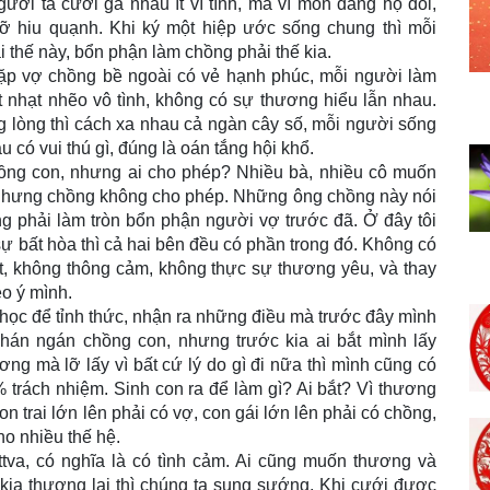
gười ta cưới gả nhau ít vì tình, mà vì môn đăng hộ đối,
ỡ hiu quạnh. Khi ký một hiệp ước sống chung thì mỗi
 thế này, bổn phận làm chồng phải thế kia.
ặp vợ chồng bề ngoài có vẻ hạnh phúc, mỗi người làm
 nhạt nhẽo vô tình, không có sự thương hiểu lẫn nhau.
 lòng thì cách xa nhau cả ngàn cây số, mỗi người sống
 có vui thú gì, đúng là oán tắng hội khổ.
ồng con, nhưng ai cho phép? Nhiều bà, nhiều cô muốn
 nhưng chồng không cho phép. Những ông chồng này nói
ưng phải làm tròn bổn phận người vợ trước đã. Ở đây tôi
sự bất hòa thì cả hai bên đều có phần trong đó. Không có
biết, không thông cảm, không thực sự thương yêu, và thay
eo ý mình.
 học để tỉnh thức, nhận ra những điều mà trước đây mình
hán ngán chồng con, nhưng trước kia ai bắt mình lấy
ng mà lỡ lấy vì bất cứ lý do gì đi nữa thì mình cũng có
 trách nhiệm. Sinh con ra để làm gì? Ai bắt? Vì thương
trai lớn lên phải có vợ, con gái lớn lên phải có chồng,
cho nhiều thế hệ.
attva, có nghĩa là có tình cảm. Ai cũng muốn thương và
ia thương lại thì chúng ta sung sướng. Khi cưới được