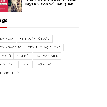
Hay Dữ? Con Số Liên Quan
ags
XEM NGÀY
XEM NGÀY TỐT XẤU
EM NGÀY CƯỚI
XEM TUỔI VỢ CHỒNG
EM GIỜ
XEM BÓI
LỊCH VẠN NIÊN
NGŨ HÀNH
TỬ VI
TƯỚNG SỐ
PHONG THUỶ