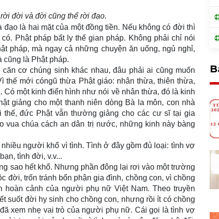
ời đời và đời cũng thể rời đạo.
à đạo là hai mặt của một đồng tiền. Nếu không có đời thì
ó. Phật pháp bất ly thế gian pháp. Không phải chỉ nói
à Phật pháp, mà ngay cả những chuyện ăn uống, ngủ nghỉ,
à cũng là Phật pháp.
B
ì căn cơ chúng sinh khác nhau, đâu phải ai cũng muốn
Vì thế mới cóngũ thừa Phật giáo: nhân thừa, thiên thừa,
. Có một kinh điển hình như nói về nhân thừa, đó là kinh
 Phật giảng cho một thanh niên dòng Bà la môn, con nhà
i thế, đức Phật vẫn thường giảng cho các cư sĩ tại gia
o vua chúa cách an dân trị nước, những kinh này bàng
 nhiều người khổ vì tình. Tình ở đây gồm đủ loại: tình vợ
ạn, tình đời, v.v...
g sao hết khổ. Nhưng phần đông lại rơi vào một trường
ộc đời, trốn tránh bổn phận gia đình, chồng con, vì chồng
ìn hoàn cảnh của người phụ nữ Việt Nam. Theo truyền
ết suốt đời hy sinh cho chồng con, nhưng rồi ít có chồng
đã xem nhẹ vai trò của người phụ nữ. Cái gọi là tình vợ