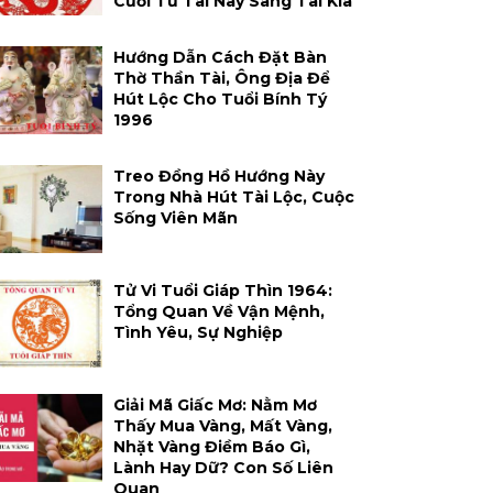
Cười Từ Tai Này Sang Tai Kia
Hướng Dẫn Cách Đặt Bàn
Thờ Thần Tài, Ông Địa Để
Hút Lộc Cho Tuổi Bính Tý
1996
Treo Đồng Hồ Hướng Này
Trong Nhà Hút Tài Lộc, Cuộc
Sống Viên Mãn
Tử Vi Tuổi Giáp Thìn 1964:
Tổng Quan Về Vận Mệnh,
Tình Yêu, Sự Nghiệp
Giải Mã Giấc Mơ: Nằm Mơ
Thấy Mua Vàng, Mất Vàng,
Nhặt Vàng Điềm Báo Gì,
Lành Hay Dữ? Con Số Liên
Quan