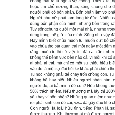
chồng thật ra là nghĩa vợ chồng. Thời xưa, n
hoặc tìm chỗ nương thân, sống chung cho đ
người phải có bổn phận. Bổn phận làm vợ phải
Người phụ nữ phải tam tòng tứ đức. Nhiều c
đúng bổn phận của mình, nhưng bên trong rất
Tuy sốngchung dưới một mái nhà, nhưng trong
riêng trong thế giới của mình. Sống như vậy đâu
Nay mình biết chùa muốn tu, muốn dứt bỏ ch
vào chùa thọ bát quan trai một ngày một đêm
rằng: muốn tu thì cứ việc tu, đâu ai cấm, nh
không thể bênh vực bên nào cả, vì mỗi khi có 
ai phải ai trái, mà chỉ có một sự thiếu hiểu 
vào đó là một sự đòi hỏi kẻ khác phải chiều th
Tu học không phải để chạy trốn chồng con. Tu
không hề hay biết. Nhiều người phàn nàn, c
người đó, ai bắt mình đẻ con? Nếu không thươ
50% trách nhiệm. Nếu thương mà lấy thì 100%
yêu hay vì bổn phận? Những quan niệm như con 
rồi phải sinh con đẻ cái, v.v... đã gây đau khổ 
Con người là loài hữu tình, tiếng Phạn là s
được thương. Khi thương ai mà được người k