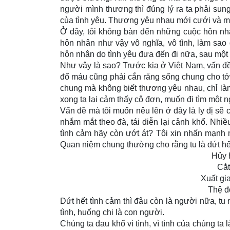
người mình thương thì đúng lý ra ta phải su
của tình yêu. Thương yêu nhau mới cưới và 
Ở đây, tôi không bàn đến những cuộc hôn nh
hôn nhân như vậy vô nghĩa, vô tình, làm s
hôn nhân do tình yêu đưa đến đi nữa, sau một
Như vậy là sao? Trước kia ở Việt Nam, vấn đề 
đổ máu cũng phải cắn răng sống chung cho tới
chung mà không biết thương yêu nhau, chỉ làm 
xong ta lại cảm thấy cô đơn, muốn đi tìm một ng
Vấn đề mà tôi muốn nêu lên ở đây là ly dị sẽ
nhắm mắt theo đà, tái diễn lại cảnh khổ. Nhiề
tình cảm hãy còn ướt át? Tôi xin nhấn mạnh mộ
Quan niệm chung thường cho rằng tu là dứt hết
Hủy h
Cắt
Xuất gi
Thệ đ
Dứt hết tình cảm thì đâu còn là người nữa, t
tình, huống chi là con người.
Chúng ta đau khổ vì tình, vì tình của chúng ta 