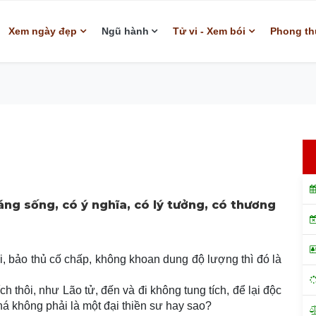
Xem ngày đẹp
Ngũ hành
Tử vi - Xem bói
Phong th
ng sống, có ý nghĩa, có lý tưởng, có thương
 bảo thủ cố chấp, không khoan dung độ lượng thì đó là
h thôi, như Lão tử, đến và đi không tung tích, để lại độc
há không phải là một đại thiền sư hay sao?