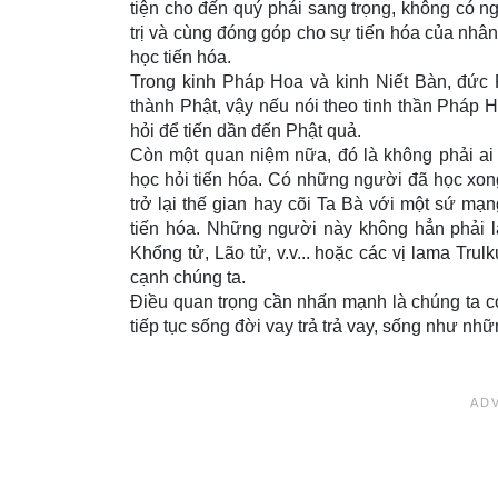
tiện cho đến quý phái sang trọng, không có 
trị và cùng đóng góp cho sự tiến hóa của nhân
học tiến hóa.
Trong kinh Pháp Hoa và kinh Niết Bàn, đức P
thành Phật, vậy nếu nói theo tinh thần Pháp Ho
hỏi để tiến dần đến Phật quả.
Còn một quan niệm nữa, đó là không phải ai s
học hỏi tiến hóa. Có những người đã học xon
trở lại thế gian hay cõi Ta Bà với một sứ mạ
tiến hóa. Những người này không hẳn phải l
Khổng tử, Lão tử, v.v... hoặc các vị lama T
cạnh chúng ta.
Ðiều quan trọng cần nhấn mạnh là chúng ta c
tiếp tục sống đời vay trả trả vay, sống như 