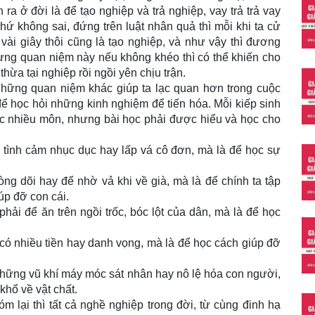
 ra ở đời là để tạo nghiệp và trả nghiệp, vay trả trả vay
 không sai, đứng trên luật nhân quả thì mỗi khi ta cử
 vài giây thôi cũng là tạo nghiệp, và như vậy thì đương
hưng quan niệm này nếu không khéo thì có thể khiến cho
thừa tại nghiệp rồi ngồi yên chịu trận.
những quan niệm khác giúp ta lạc quan hơn trong cuộc
 để học hỏi những kinh nghiệm để tiến hóa. Mỗi kiếp sinh
oặc nhiều môn, nhưng bài học phải được hiểu và học cho
n tình cảm nhục dục hay lấp vá cô đơn, mà là để học sự
iòng dõi hay để nhờ vả khi về già, mà là để chính ta tập
úp đỡ con cái.
hải để ăn trên ngồi trốc, bóc lột của dân, mà là để học
ể có nhiều tiền hay danh vọng, mà là để học cách giúp đỡ
 những vũ khí máy móc sát nhân hay nô lệ hóa con người,
hổ về vật chất.
óm lại thì tất cả nghề nghiệp trong đời, từ cùng đinh hạ