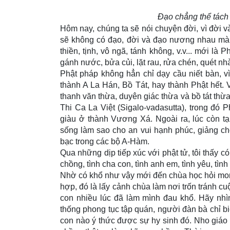
Đạo chẳng thể tách r
Hôm nay, chúng ta sẽ nói chuyện đời, vì đời v
sẽ không có đạo, đời và đạo nương nhau mà c
thiền, tịnh, vô ngã, tánh không, v.v... mới l
gánh nước, bửa củi, lặt rau, rửa chén, quét nh
Phật pháp không hẳn chỉ dạy cầu niết bàn, v
thành A La Hán, Bồ Tát, hay thành Phật hết. 
thanh văn thừa, duyên giác thừa và bồ tát thừa
Thi Ca La Việt (Sigalo-vadasutta), trong đó
giàu ở thành Vương Xá. Ngoài ra, lúc còn tạ
sống làm sao cho an vui hạnh phúc, giảng ch
bạc trong các bộ A-Hàm.
Qua những dịp tiếp xúc với phật tử, tôi thấy có
chồng, tình cha con, tình anh em, tình yêu, tình b
Nhờ có khổ như vậy mới đến chùa học hỏi mon
hợp, đó là lấy cảnh chùa làm nơi trốn tránh cu
con nhiều lúc đã làm mình đau khổ. Hãy nh
thống phong tục tập quán, người đàn bà chỉ bi
con nào ý thức được sự hy sinh đó. Nho giáo 