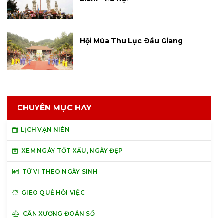
Hội Mùa Thu Lục Ðầu Giang
CHUYÊN MỤC HAY
LỊCH VẠN NIÊN
XEM NGÀY TỐT XẤU, NGÀY ĐẸP
TỬ VI THEO NGÀY SINH
GIEO QUẺ HỎI VIỆC
CÂN XƯƠNG ĐOÁN SỐ