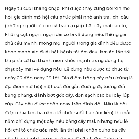
Ngay từ cuối tháng chạp, khi được thầy cúng bói xin mở
hội, gia đình mở hội cầu phúc phải nhờ anh trai, chị dâu
(những người có con cả trai, cả gái) chặt cây mai cao to,
không cụt ngọn, ngọn dài có lá về dựng nêu. Riêng gia
chủ cầu mệnh, mong mọi người trong gia đình đều được
khỏe mạnh xin đuổi hết bệnh tật ốm đau, làm ăn tấn tới
thì phải cử hai thanh niên khỏe mạnh trong dòng họ
chặt cây mai về dựng nêu. Lễ dựng nêu được tổ chức từ
ngày 26 đến ngày 29 tết. Địa điểm trồng cây nêu (cũng là
địa điểm mở hội) một quả đồi gần đường đi, tương đối
bằng phẳng, đánh bớt gốc cây, dọn sạch các bụi cây lúp
xúp. Cây nêu được chôn ngay trên đỉnh đồi. Nếu lễ hội
được chia làm ba năm (tổ chức suốt ba năm liền) thì mỗi
năm chỉ dựng một cây nêu bằng cây mai. Nhưng nếu lễ
hội chỉ tổ chức gộp một lần thì phải chôn dựng ba cây
nêu theo hình tam giác cân ở giữa đỉnh đồi. Trên gần