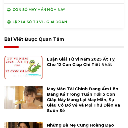
CON SỐ MAY MẮN HÔM NAY
LẬP LÁ SỐ TỬ VI - GIẢI ĐOÁN
Bài Viết Được Quan Tâm
Luận Giải Tử Vi Năm 2025 Ất Tỵ
Cho 12 Con Giáp Chi Tiết Nhất
May Mắn Tài Chính Đang Ấm Lên
Đáng Kể Trong Tuần Tới! 5 Con
Giáp Này Mang Lại May Mắn, Sự
Giàu Có Đổ Về Và Mọi Thứ Diễn Ra
Suôn Sẻ
Những Bà Mẹ Cung Hoàng Đạo