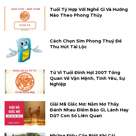
Tuổi Tý Hợp Với Nghề Gì Và Hướng
Nào Theo Phong Thủy
Cách Chọn Sim Phong Thuỷ Để
Thu Hút Tài Lộc
Tử Vi Tuổi Đinh Hợi 2007 Tổng
Quan Về Vận Mệnh, Tình Yêu, Sự
Nghiệp
Giải Mã Giấc Mơ: Nằm Mơ Thấy
Đánh Nhau Điềm Báo Gì, Lành Hay
Dữ? Con Số Liên Quan
Những Điều Cần Biết Khi Cải