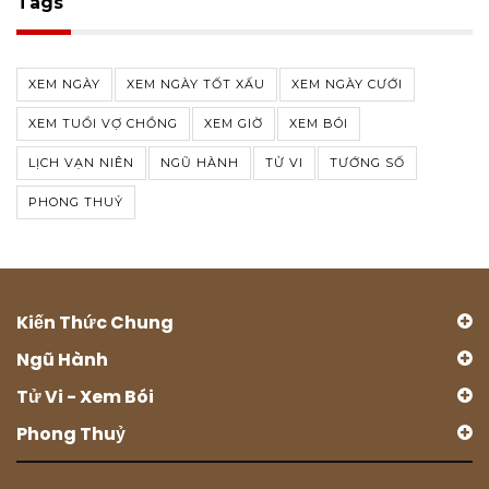
Tags
XEM NGÀY
XEM NGÀY TỐT XẤU
XEM NGÀY CƯỚI
XEM TUỔI VỢ CHỒNG
XEM GIỜ
XEM BÓI
LỊCH VẠN NIÊN
NGŨ HÀNH
TỬ VI
TƯỚNG SỐ
PHONG THUỶ
Kiến Thức Chung
Ngũ Hành
Tử Vi - Xem Bói
Phong Thuỷ