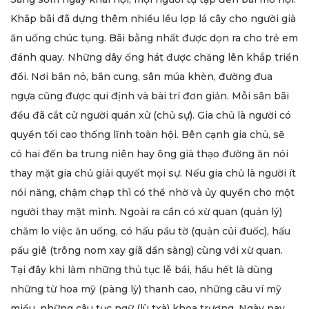
Khắp bãi đã dựng thêm nhiều lều lợp lá cây cho người già
ăn uống chúc tụng. Bãi bằng nhất được dọn ra cho trẻ em
đánh quay. Những dây ống hát được chăng lên khắp triền
đồi. Nơi bắn nỏ, bắn cung, sân múa khèn, đường đua
ngựa cũng được qui định và bài trí đơn giản. Mỗi sân bãi
đều đã cắt cử người quán xử (chủ sự). Gia chủ là người có
quyền tối cao thống lĩnh toàn hội. Bên cạnh gia chủ, sẽ
có hai đến ba trung niên hay ông già thạo đường ăn nói
thay mặt gia chủ giải quyết mọi sự. Nếu gia chủ là người ít
nói năng, chậm chạp thì có thể nhờ và ủy quyền cho một
người thay mặt mình. Ngoài ra cần có xừ quan (quản lý)
chăm lo việc ăn uống, có hấu pầu tờ (quản củi đuốc), hấu
pầu giê (trông nom xay giã dần sàng) cùng với xừ quan.
Tại đây khi làm những thủ tục lễ bái, hầu hết là dùng
những từ hoa mỹ (pàng lỳ) thanh cao, những câu ví mỹ
miều, những câu tục ngữ (lù txà) khoa trương. Ngày nay