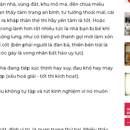
căn nhà, vùng đất, khu mồ mả, đền chùa miếu
ạn thấy tâm trạng an bình, tư tưởng thoải mái, cái
 ra khắp thân thể thì hãy yên tâm là tốt. Hoặc
rong lành hơn rất nhiều tức là nhà bạn bị bế khí
 sống lưng, như có tiếng vô thanh gọi mời làm xốn
 cốt (bên phải người là đàn bà, thiên bên trái là
óc gáy là vong nhân bất hảo uy lực).
à đang tiếp xúc thịnh hay suy, đau khổ hay may
 (xấu hoá giải - tốt thì kích hoạt).
ếu không tự tập và rút kinh nghiệm vì nó muôn
, định vị trí...là quan trọng thứ hai. Nhiều thầy