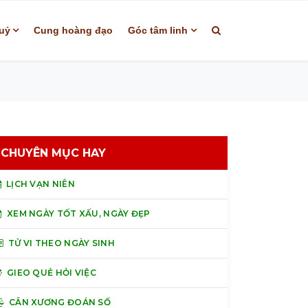
uỷ
Cung hoàng đạo
Góc tâm linh
CHUYÊN MỤC HAY
LỊCH VẠN NIÊN
XEM NGÀY TỐT XẤU, NGÀY ĐẸP
TỬ VI THEO NGÀY SINH
GIEO QUẺ HỎI VIỆC
CÂN XƯƠNG ĐOÁN SỐ