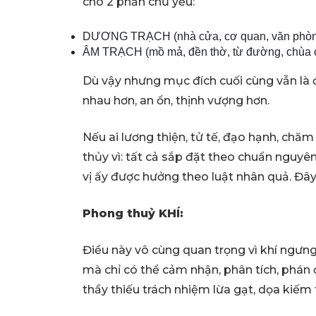
cho 2 phần chủ yếu:
DƯƠNG TRẠCH (nhà cửa, cơ quan, văn phòng, 
ÂM TRẠCH (mồ mả, đền thờ, từ đường, chùa ch
Dù vậy nhưng mục đích cuối cùng vẫn là 
nhau hơn, an ổn, thịnh vượng hơn.
Nếu ai lương thiện, tử tế, đạo hạnh, chă
thủy vì: tất cả sắp đặt theo chuẩn nguyê
vị ấy được hưởng theo luật nhân quả. Đâ
Phong thuỷ KHÍ:
Điều này vô cùng quan trọng vì khí ngưng 
mà chỉ có thể cảm nhận, phân tích, phán đ
thầy thiếu trách nhiệm lừa gạt, dọa kiếm 