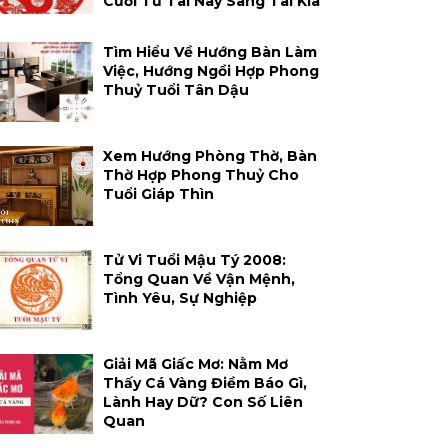
Cười Từ Tai Này Sang Tai Kia
Tìm Hiểu Về Hướng Bàn Làm
Việc, Hướng Ngồi Hợp Phong
Thuỷ Tuổi Tân Dậu
Xem Hướng Phòng Thờ, Bàn
Thờ Hợp Phong Thuỷ Cho
Tuổi Giáp Thìn
Tử Vi Tuổi Mậu Tý 2008:
Tổng Quan Về Vận Mệnh,
Tình Yêu, Sự Nghiệp
Giải Mã Giấc Mơ: Nằm Mơ
Thấy Cá Vàng Điềm Báo Gì,
Lành Hay Dữ? Con Số Liên
Quan