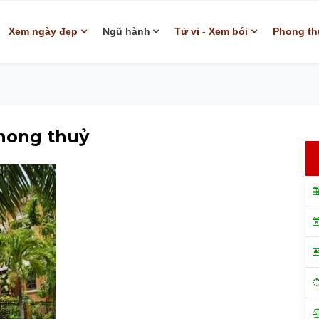
Xem ngày đẹp
Ngũ hành
Tử vi - Xem bói
Phong th
phong thuỷ