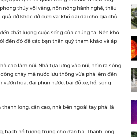
h phong thủy vội vàng, nôn nóng hành nghề, thêu
quả dở khóc dở cười và: khổ dài dài cho gia chủ.
 đến chất lượng cuộc sống của chúng ta. Nên khó
nói đến đó để các bạn thân quý tham khảo và áp
à cao làm núi. Nhà tựa lưng vào núi, nhìn ra sông
c độ dòng chảy mà nước lưu thông vừa phải êm đền
m vườn hoa, đài phun nước, bãi đỗ xe, hồ, sông
à thanh long, cần cao, nhà bên ngoài tay phải là
g, bạch hổ tượng trưng cho đàn bà. Thanh long