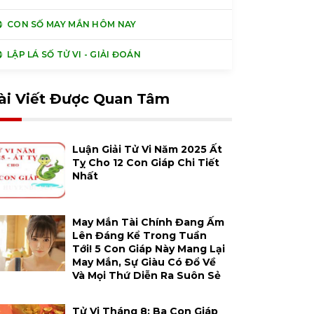
CON SỐ MAY MẮN HÔM NAY
LẬP LÁ SỐ TỬ VI - GIẢI ĐOÁN
ài Viết Được Quan Tâm
Luận Giải Tử Vi Năm 2025 Ất
Tỵ Cho 12 Con Giáp Chi Tiết
Nhất
May Mắn Tài Chính Đang Ấm
Lên Đáng Kể Trong Tuần
Tới! 5 Con Giáp Này Mang Lại
May Mắn, Sự Giàu Có Đổ Về
Và Mọi Thứ Diễn Ra Suôn Sẻ
Tử Vi Tháng 8: Ba Con Giáp