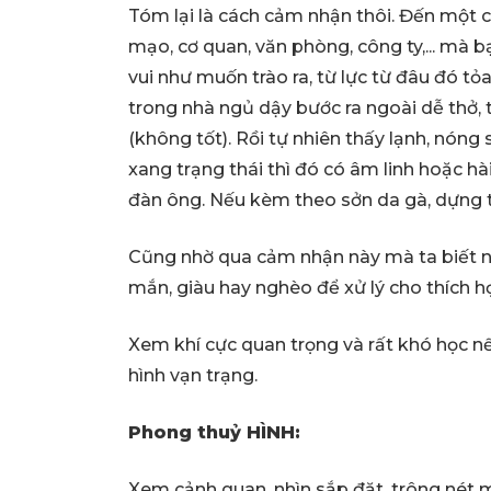
Tóm lại là cách cảm nhận thôi. Đến một 
mạo, cơ quan, văn phòng, công ty,... mà b
vui như muốn trào ra, từ lực từ đâu đó tỏa
trong nhà ngủ dậy bước ra ngoài dễ thở, t
(không tốt). Rồi tự nhiên thấy lạnh, nóng
xang trạng thái thì đó có âm linh hoặc hài
đàn ông. Nếu kèm theo sởn da gà, dựng t
Cũng nhờ qua cảm nhận này mà ta biết nh
mắn, giàu hay nghèo để xử lý cho thích hợp
Xem khí cực quan trọng và rất khó học n
hình vạn trạng.
Phong thuỷ HÌNH:
Xem cảnh quan, nhìn sắp đặt, trông nét mặt