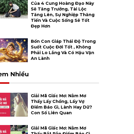
Của 4 Cung Hoàng Đạo Này
Sẽ Tăng Trưởng, Tài Lộc
Tăng Lên, Sự Nghiệp Thăng
Tiến Và Cuộc Sống Sẽ Tốt
Đẹp Hơn
Bốn Con Giáp Thái Độ Trong
Suốt Cuộc Đời Tốt , Không
Phải Lo Lắng Và Có Hậu Vận
An Lành
em Nhiều
Giải Mã Giấc Mơ: Nằm Mơ
Thấy Lấy Chồng, Lấy Vợ
Điềm Báo Gì, Lành Hay Dữ?
Con Số Liên Quan
Giải Mã Giấc Mơ: Nằm Mơ
Thấy Bắt Rắn Điềm Báo Gì,