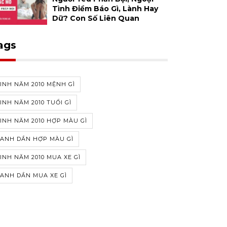
Tình Điềm Báo Gì, Lành Hay
Dữ? Con Số Liên Quan
ags
INH NĂM 2010 MỆNH GÌ
INH NĂM 2010 TUỔI GÌ
INH NĂM 2010 HỢP MÀU GÌ
CANH DẦN HỢP MÀU GÌ
INH NĂM 2010 MUA XE GÌ
ANH DẦN MUA XE GÌ