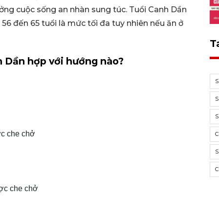
ưởng cuộc sống an nhàn sung túc. Tuổi Canh Dần
6 đến 65 tuổi là mức tối đa tuy nhiên nếu ăn ở
T
 Dần hợp với hướng nào?
S
S
S
ợc che chở
S
C
ược che chở