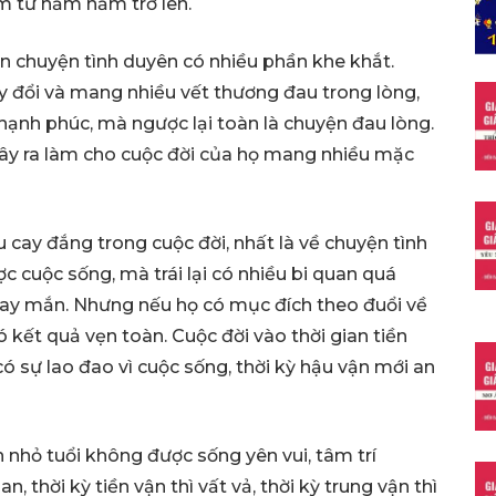
m từ năm năm trở lên.
n chuyện tình duyên có nhiều phần khe khắt.
ay đổi và mang nhiều vết thương đau trong lòng,
hạnh phúc, mà ngược lại toàn là chuyện đau lòng.
gây ra làm cho cuộc đời của họ mang nhiều mặc
 cay đắng trong cuộc đời, nhất là về chuyện tình
c cuộc sống, mà trái lại có nhiều bi quan quá
may mắn. Nhưng nếu họ có mục đích theo đuổi về
có kết quả vẹn toàn. Cuộc đời vào thời gian tiền
có sự lao đao vì cuộc sống, thời kỳ hậu vận mới an
n nhỏ tuổi không được sống yên vui, tâm trí
n, thời kỳ tiền vận thì vất vả, thời kỳ trung vận thì