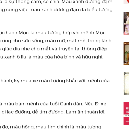
ệp là sự thông cảm, sẻ chia. Màu xanh dương đậm
trong công việc màu xanh dương đậm là biểu tượng
uộc hành Mộc, là màu tương hợp với mệnh Mộc.
trưng cho sức sống, màu mỡ, mát mẻ, trong lành,
 giác dịu nhẹ cho mắt và truyền tải thông điệp
u xanh ô liu là màu của hòa bình và hữu nghị.
 hành, kỵ mua xe màu tương khắc với mệnh của
là màu bản mệnh của tuổi Canh dần. Nếu Đi xe
bị lạc đường, dễ tìm đường. Làm ăn thuận lợi.
đỏ, màu hồng, màu tím chính là màu tượng