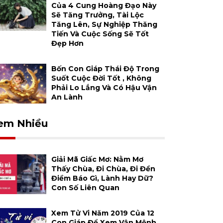
Của 4 Cung Hoàng Đạo Này
Sẽ Tăng Trưởng, Tài Lộc
Tăng Lên, Sự Nghiệp Thăng
Tiến Và Cuộc Sống Sẽ Tốt
Đẹp Hơn
Bốn Con Giáp Thái Độ Trong
Suốt Cuộc Đời Tốt , Không
Phải Lo Lắng Và Có Hậu Vận
An Lành
em Nhiều
Giải Mã Giấc Mơ: Nằm Mơ
Thấy Chùa, Đi Chùa, Đi Đền
Điềm Báo Gì, Lành Hay Dữ?
Con Số Liên Quan
Xem Tử Vi Năm 2019 Của 12
Con Giáp Để Xem Vận Mệnh