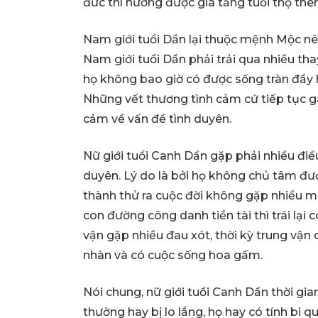
đức thì hưởng được gia tăng tuổi thọ thê
Nam giới tuổi Dần lại thuộc mệnh Mộc nê
Nam giới tuổi Dần phải trải qua nhiều th
họ không bao giờ có được sống tràn đầy 
Những vết thương tình cảm cứ tiếp tục 
cảm về vấn đề tình duyên.
Nữ giới tuổi Canh Dần gặp phải nhiều điều
duyên. Lý do là bởi họ không chủ tâm đượ
thành thử ra cuộc đời không gặp nhiều 
con đường công danh tiền tài thì trái lại 
vận gặp nhiều đau xót, thời kỳ trung vận 
nhàn và có cuộc sống hoa gấm.
Nói chung, nữ giới tuổi Canh Dần thời gia
thường hay bị lo lắng, họ hay có tính bi qua