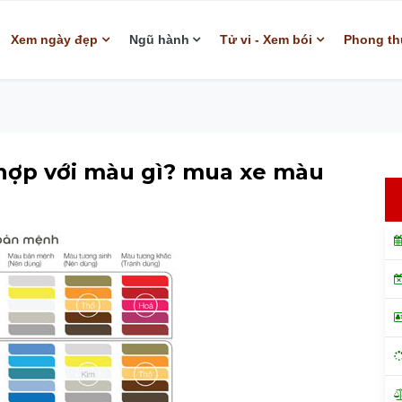
Xem ngày đẹp
Ngũ hành
Tử vi - Xem bói
Phong th
hợp với màu gì? mua xe màu