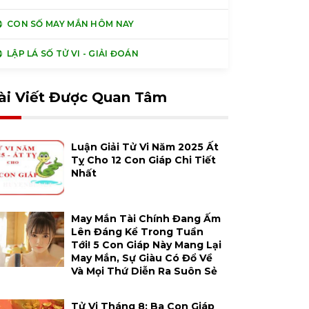
CON SỐ MAY MẮN HÔM NAY
LẬP LÁ SỐ TỬ VI - GIẢI ĐOÁN
ài Viết Được Quan Tâm
Luận Giải Tử Vi Năm 2025 Ất
Tỵ Cho 12 Con Giáp Chi Tiết
Nhất
May Mắn Tài Chính Đang Ấm
Lên Đáng Kể Trong Tuần
Tới! 5 Con Giáp Này Mang Lại
May Mắn, Sự Giàu Có Đổ Về
Và Mọi Thứ Diễn Ra Suôn Sẻ
Tử Vi Tháng 8: Ba Con Giáp