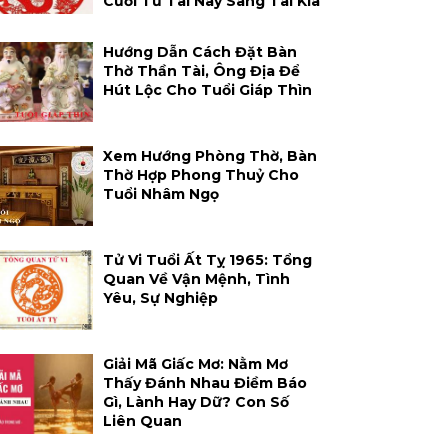
Cười Từ Tai Này Sang Tai Kia
Hướng Dẫn Cách Đặt Bàn
Thờ Thần Tài, Ông Địa Để
Hút Lộc Cho Tuổi Giáp Thìn
Xem Hướng Phòng Thờ, Bàn
Thờ Hợp Phong Thuỷ Cho
Tuổi Nhâm Ngọ
Tử Vi Tuổi Ất Tỵ 1965: Tổng
Quan Về Vận Mệnh, Tình
Yêu, Sự Nghiệp
Giải Mã Giấc Mơ: Nằm Mơ
Thấy Đánh Nhau Điềm Báo
Gì, Lành Hay Dữ? Con Số
Liên Quan