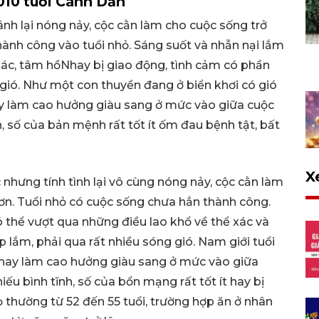
10 tuổi Canh Dần
h lại nóng nảy, cộc cằn làm cho cuộc sống trở
ành công vào tuổi nhỏ. Sáng suốt và nhẫn nại lắm
xác, tâm hồNhay bị giao động, tình cảm có phần
gió. Như một con thuyền đang ở biển khơi có gió
ay làm cao hưởng giàu sang ở mức vào giữa cuộc
h, số của bản mệnh rất tốt ít ốm đau bệnh tật, bất
X
hưng tính tình lại vô cùng nóng nảy, cộc cằn làm
ơn. Tuổi nhỏ có cuộc sống chưa hẳn thành công.
 thể vượt qua những điều lao khổ về thể xác và
lắm, phải qua rất nhiều sóng gió. Nam giới tuổi
hay làm cao hưởng giàu sang ở mức vào giữa
iếu bình tĩnh, số của bổn mạng rất tốt ít hay bị
 thường từ 52 đến 55 tuổi, trường hợp ăn ở nhân