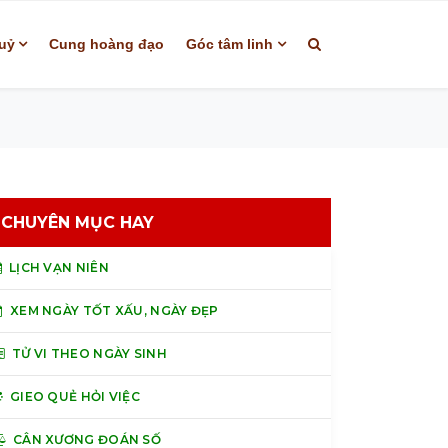
uỷ
Cung hoàng đạo
Góc tâm linh
CHUYÊN MỤC HAY
LỊCH VẠN NIÊN
XEM NGÀY TỐT XẤU, NGÀY ĐẸP
TỬ VI THEO NGÀY SINH
GIEO QUẺ HỎI VIỆC
CÂN XƯƠNG ĐOÁN SỐ