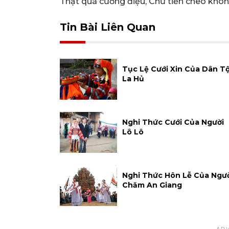
Thật quá cường điệu, Chứ tiền cheo không
Tin Bài Liên Quan
Tục Lệ Cưới Xin Của Dân T
La Hủ
Nghi Thức Cưới Của Người
Lô Lô
Nghi Thức Hôn Lễ Của Ngư
Chăm An Giang