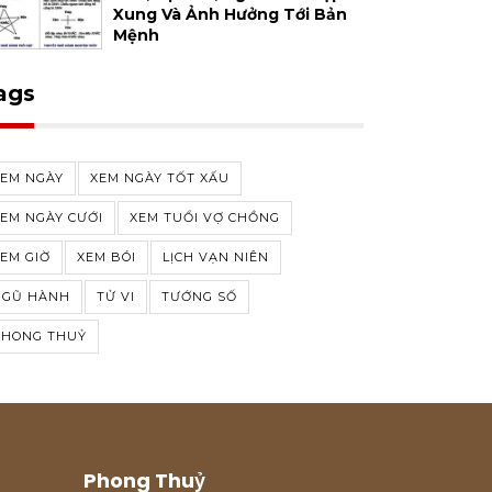
Xung Và Ảnh Hưởng Tới Bản
Mệnh
ags
XEM NGÀY
XEM NGÀY TỐT XẤU
EM NGÀY CƯỚI
XEM TUỔI VỢ CHỒNG
EM GIỜ
XEM BÓI
LỊCH VẠN NIÊN
NGŨ HÀNH
TỬ VI
TƯỚNG SỐ
PHONG THUỶ
Phong Thuỷ