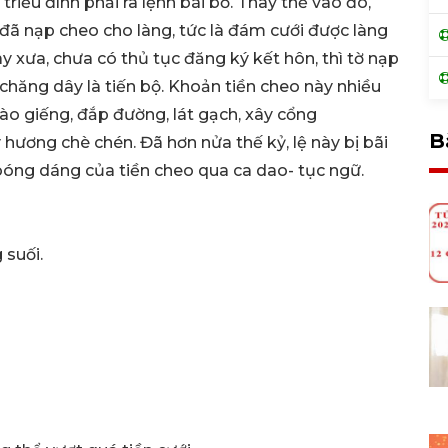
, triều đình phải ra lệnh bãi bỏ. Thay thế vào đó,
 đã nạp cheo cho làng, tức là đám cưới được làng
y xưa, chưa có thủ tục đăng ký kết hôn, thì tờ nạp
 chăng dây là tiến bộ. Khoản tiền cheo này nhiều
ào giếng, đắp đường, lát gạch, xây cổng
B
ý hương chè chén. Đã hơn nửa thế kỷ, lệ này bị bãi
 bóng dáng của tiền cheo qua ca dao- tục ngữ.
 suối.