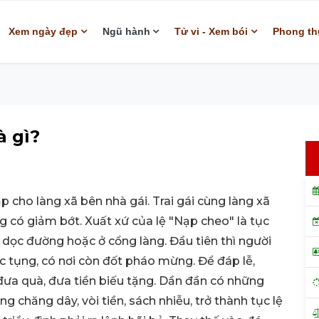
Xem ngày đẹp
Ngũ hành
Tử vi - Xem bói
Phong th
à gì?
ạp cho làng xã bên nhà gái. Trai gái cùng làng xã
 có giảm bớt. Xuất xứ của lệ "Nạp cheo" là tục
ở dọc đường hoặc ở cổng làng. Đầu tiên thì người
c tụng, có nơi còn đốt pháo mừng. Để đáp lễ,
đưa quà, đưa tiền biếu tặng. Dần đần có những
ng chăng dây, vòi tiền, sách nhiễu, trở thành tục lệ