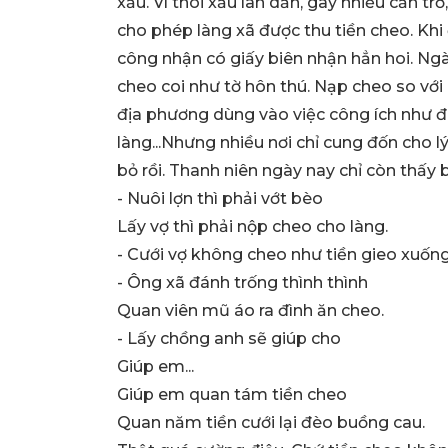
xấu. Vì thói xấu lan dần, gây nhiều cản trở
cho phép làng xã được thu tiền cheo. Khi
công nhận có giấy biên nhận hẳn hoi. Ngà
cheo coi như tờ hôn thú. Nạp cheo so với
địa phương dùng vào việc công ích như đ
làng...Nhưng nhiều nơi chỉ cung đốn cho l
bỏ rồi. Thanh niên ngày nay chỉ còn thấy
- Nuôi lợn thì phải vớt bèo
Lấy vợ thì phải nộp cheo cho làng.
- Cưới vợ không cheo như tiền gieo xuống
- Ông xã đánh trống thình thình
Quan viên mũ áo ra đình ăn cheo.
- Lấy chồng anh sẽ giúp cho
Giúp em...
Giúp em quan tám tiền cheo
Quan năm tiền cưới lại đèo buồng cau.