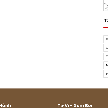
T
X
X
Hành
Tử Vi - Xem Bói