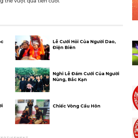
 thể vượt quá tiền cưới.
ộc
Lễ Cưới Hỏi Của Người Dao,
Điện Biên
Nghi Lễ Đám Cưới Của Người
Nùng, Bắc Kạn
ời
Chiếc Vòng Cầu Hôn