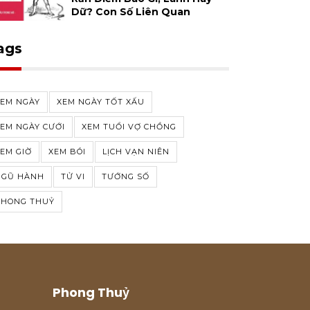
Dữ? Con Số Liên Quan
ags
XEM NGÀY
XEM NGÀY TỐT XẤU
EM NGÀY CƯỚI
XEM TUỔI VỢ CHỒNG
EM GIỜ
XEM BÓI
LỊCH VẠN NIÊN
NGŨ HÀNH
TỬ VI
TƯỚNG SỐ
PHONG THUỶ
Phong Thuỷ