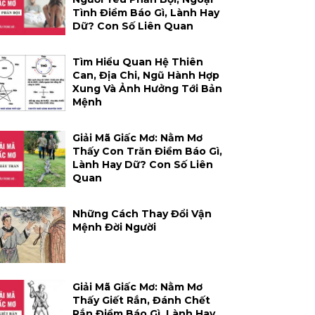
Tình Điềm Báo Gì, Lành Hay
Dữ? Con Số Liên Quan
Tìm Hiểu Quan Hệ Thiên
Can, Địa Chi, Ngũ Hành Hợp
Xung Và Ảnh Hưởng Tới Bản
Mệnh
Giải Mã Giấc Mơ: Nằm Mơ
Thấy Con Trăn Điềm Báo Gì,
Lành Hay Dữ? Con Số Liên
Quan
Những Cách Thay Đổi Vận
Mệnh Đời Người
Giải Mã Giấc Mơ: Nằm Mơ
Thấy Giết Rắn, Đánh Chết
Rắn Điềm Báo Gì, Lành Hay