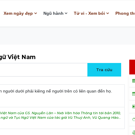
Xem ngày đẹp
Ngũ hành
Tử vi - Xem bói
Phong th
ngữ Việt Nam
n người dưới phải kiêng nể người trên có liên quan đến họ.
iệt Nam của GS. Nguyễn Lân – Nxb Văn hóa Thông tin tái bản 2010,
h ngữ và Tục Ngữ Việt Nam của tác giả Vũ Thuý Anh, Vũ Quang Hào…