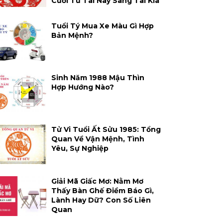
Cười Từ Tai Này Sang Tai Kia
Tuổi Tý Mua Xe Màu Gì Hợp
Bản Mệnh?
Sinh Năm 1988 Mậu Thìn
Hợp Hướng Nào?
Tử Vi Tuổi Ất Sửu 1985: Tổng
Quan Về Vận Mệnh, Tình
Yêu, Sự Nghiệp
Giải Mã Giấc Mơ: Nằm Mơ
Thấy Bàn Ghế Điềm Báo Gì,
Lành Hay Dữ? Con Số Liên
Quan