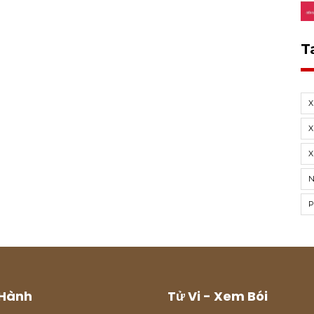
T
X
X
Hành
Tử Vi - Xem Bói