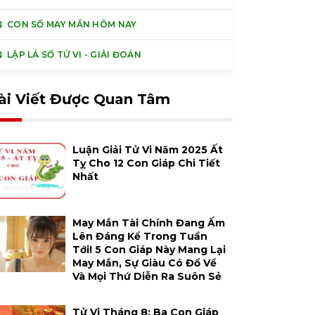
CON SỐ MAY MẮN HÔM NAY
LẬP LÁ SỐ TỬ VI - GIẢI ĐOÁN
ài Viết Được Quan Tâm
Luận Giải Tử Vi Năm 2025 Ất
Tỵ Cho 12 Con Giáp Chi Tiết
Nhất
May Mắn Tài Chính Đang Ấm
Lên Đáng Kể Trong Tuần
Tới! 5 Con Giáp Này Mang Lại
May Mắn, Sự Giàu Có Đổ Về
Và Mọi Thứ Diễn Ra Suôn Sẻ
Tử Vi Tháng 8: Ba Con Giáp