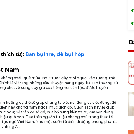
B
 thích từ):
Bắn bụi tre, dè bụi hóp
iệt Nam
ià không phải "quê mùa" như trước đây mọi người vẫn tưởng, mà
ng. Chính là vì trong những câu chuyện hàng ngày, bà con thường sử
ng phú, vô cùng quý giá của tiếng nói dân tộc, được truyền
ình huống cụ thể sẽ giúp chúng ta biết nói đúng và viết đúng, để
n từ điển này không nằm ngoài mục đích đó. Cuốn sách này sẽ giúp
tục ngữ; để trên cơ sở đó, vừa bổ sung kiến thức, vừa vận dụng
 hiệu quả hơn. Dựa trên nguồn tư liệu phong phú trong thực tế
, tục ngữ Việt Nam. Như một cuốn từ điển di động phong phú, đa
hành ngữ,...