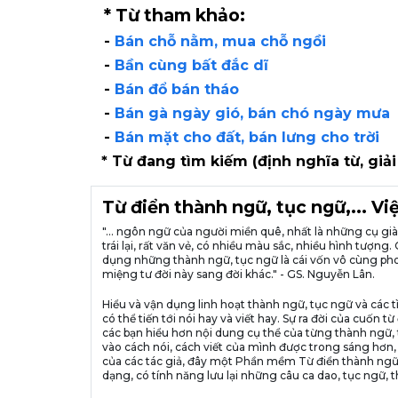
* Từ tham khảo:
-
Bán chỗ nằm, mua chỗ ngồi
-
Bần cùng bất đắc dĩ
-
Bán đổ bán tháo
-
Bán gà ngày gió, bán chó ngày mưa
-
Bán mặt cho đất, bán lưng cho trời
* Từ đang tìm kiếm (định nghĩa từ, giải
Từ điển thành ngữ, tục ngữ,... V
"... ngôn ngữ của người miền quê, nhất là những cụ g
trái lại, rất văn vẻ, có nhiều màu sắc, nhiều hình tượ
dụng những thành ngữ, tục ngữ là cái vốn vô cùng pho
miệng tư đời này sang đời khác." - GS. Nguyễn Lân.
Hiểu và vận dụng linh hoạt thành ngữ, tục ngữ và các t
có thể tiến tới nói hay và viết hay. Sự ra đời của cuố
các bạn hiểu hơn nội dung cụ thể của từng thành ngữ, 
vào cách nói, cách viết của mình được trong sáng hơn,
của các tác giả, đây một Phần mềm Từ điển thành ngữ
dạng, có tính năng lưu lại những câu ca dao, tục ngữ, t