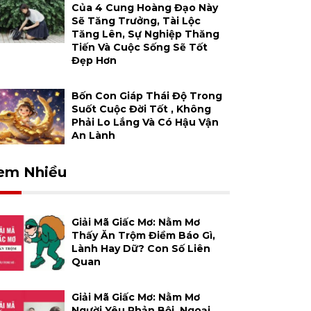
Của 4 Cung Hoàng Đạo Này
Sẽ Tăng Trưởng, Tài Lộc
Tăng Lên, Sự Nghiệp Thăng
Tiến Và Cuộc Sống Sẽ Tốt
Đẹp Hơn
Bốn Con Giáp Thái Độ Trong
Suốt Cuộc Đời Tốt , Không
Phải Lo Lắng Và Có Hậu Vận
An Lành
em Nhiều
Giải Mã Giấc Mơ: Nằm Mơ
Thấy Ăn Trộm Điềm Báo Gì,
Lành Hay Dữ? Con Số Liên
Quan
Giải Mã Giấc Mơ: Nằm Mơ
Người Yêu Phản Bội, Ngoại