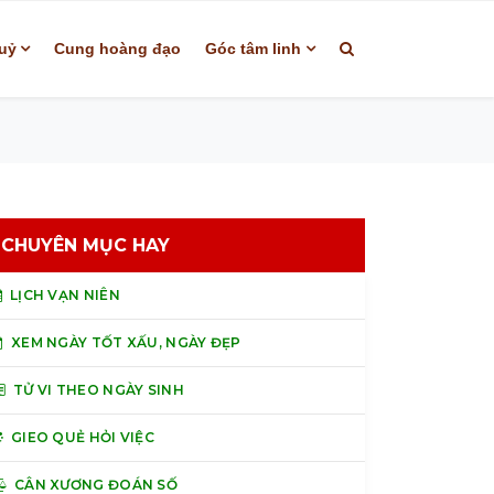
uỷ
Cung hoàng đạo
Góc tâm linh
CHUYÊN MỤC HAY
LỊCH VẠN NIÊN
XEM NGÀY TỐT XẤU, NGÀY ĐẸP
TỬ VI THEO NGÀY SINH
GIEO QUẺ HỎI VIỆC
CÂN XƯƠNG ĐOÁN SỐ