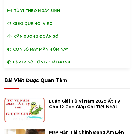
TỬ VI THEO NGÀY SINH
GIEO QUẺ HỎI VIỆC
CÂN XƯƠNG ĐOÁN SỐ
CON SỐ MAY MẮN HÔM NAY
LẬP LÁ SỐ TỬ VI - GIẢI ĐOÁN
Bài Viết Được Quan Tâm
Luận Giải Tử Vi Năm 2025 Ất Tỵ
Cho 12 Con Giáp Chi Tiết Nhất
May Mắn Tài Chính Đang Ấm Lên