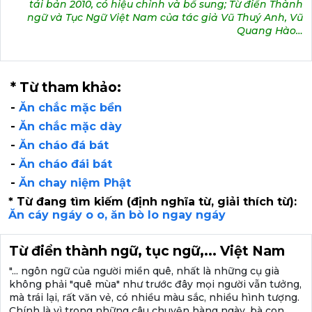
tái bản 2010, có hiệu chỉnh và bổ sung; Từ điển Thành
ngữ và Tục Ngữ Việt Nam của tác giả Vũ Thuý Anh, Vũ
Quang Hào…
* Từ tham khảo:
-
Ăn chắc mặc bền
-
Ăn chắc mặc dày
-
Ăn cháo đá bát
-
Ăn cháo đái bát
-
Ăn chay niệm Phật
* Từ đang tìm kiếm (định nghĩa từ, giải thích từ):
Ăn cáy ngáy o o, ăn bò lo ngay ngáy
Từ điển thành ngữ, tục ngữ,... Việt Nam
"... ngôn ngữ của người miền quê, nhất là những cụ già
không phải "quê mùa" như trước đây mọi người vẫn tưởng,
mà trái lại, rất văn vẻ, có nhiều màu sắc, nhiều hình tượng.
Chính là vì trong những câu chuyện hàng ngày, bà con