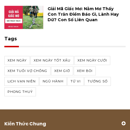
Giải Mã Giấc Mơ: Nằm Mơ Thấy
Con Trăn Điềm Báo Gì, Lành Hay
Dữ? Con Số Liên Quan
Tags
XEM NGÀY
XEM NGÀY TỐT XẤU
XEM NGÀY CƯỚI
XEM TUỔI VỢ CHỒNG
XEM GIỜ
XEM BÓI
LỊCH VẠN NIÊN
NGŨ HÀNH
TỬ VI
TƯỚNG SỐ
PHONG THUỶ
Kiến Thức Chung