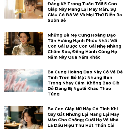
Đáng Kể Trong Tuần Tới! 5 Con
Giáp Này Mang Lại May Mắn, Sự
Giàu Có Đổ Về Và Mọi Thứ Diễn Ra
Suôn Sẻ
Những Bà Mẹ Cung Hoàng Đạo
Tận Hưởng Hạnh Phúc Nhất Với
Con Gái Được Con Gái Nhẹ Nhàng
Chăm Sóc, Đồng Hành Cùng Họ
Năm Này Qua Năm Khác
Ba Cung Hoàng Đạo Này Có Vẻ Dễ
Tính Trên Bề Mặt Nhưng Bên
Trong Nhạy Cảm, Không Bao Giờ
Dễ Dàng Bị Người Khác Thao
Túng
Ba Con Giáp Nữ Này Có Tính Khí
Gay Gắt Nhưng Lại Mang Lại May
Mắn Cho Chồng; Cưới Họ Về Nhà
Là Dấu Hiệu Thu Hút Thần Cải