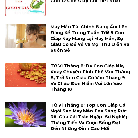
Cho 12 Con Giáp Chi Tiết Nhất
May Mắn Tài Chính Đang Ấm Lên
Đáng Kể Trong Tuần Tới! 5 Con
Giáp Này Mang Lại May Mắn, Sự
Giàu Có Đổ Về Và Mọi Thứ Diễn Ra
Suôn Sẻ
Tử Vi Tháng 8: Ba Con Giáp Này
Xoay Chuyển Tình Thế Vào Tháng
8, Trở Nên Giàu Có Vào Tháng 9
Và Chào Đón Niềm Vui Lớn Vào
Tháng 10
Tử Vi Tháng 8: Top Con Giáp Có
Ngôi Sao May Mắn Tỏa Sáng Rực
Rỡ, Của Cải Tràn Ngập, Sự Nghiệp
Thăng Tiến Và Cuộc Sống Đạt
Đến Những Đỉnh Cao Mới