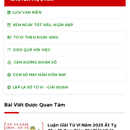
LỊCH VẠN NIÊN
XEM NGÀY TỐT XẤU, NGÀY ĐẸP
TỬ VI THEO NGÀY SINH
GIEO QUẺ HỎI VIỆC
CÂN XƯƠNG ĐOÁN SỐ
CON SỐ MAY MẮN HÔM NAY
LẬP LÁ SỐ TỬ VI - GIẢI ĐOÁN
Bài Viết Được Quan Tâm
Luận Giải Tử Vi Năm 2025 Ất Tỵ