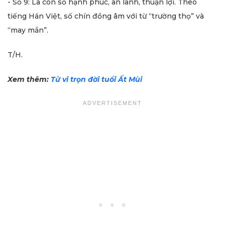
- Số 9: Là con số hạnh phúc, an lành, thuận lợi. Theo
tiếng Hán Việt, số chín đồng âm với từ “trường thọ” và
“may mắn”.
T/H.
Xem thêm:
Tử vi trọn đời tuổi Ất Mùi