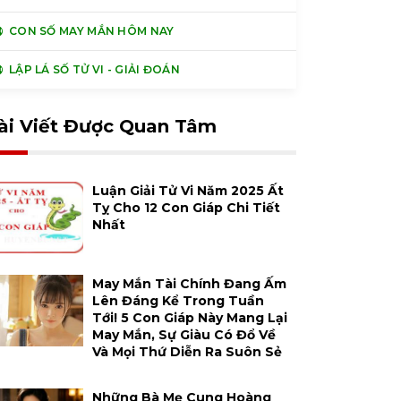
CON SỐ MAY MẮN HÔM NAY
LẬP LÁ SỐ TỬ VI - GIẢI ĐOÁN
ài Viết Được Quan Tâm
Luận Giải Tử Vi Năm 2025 Ất
Tỵ Cho 12 Con Giáp Chi Tiết
Nhất
May Mắn Tài Chính Đang Ấm
Lên Đáng Kể Trong Tuần
Tới! 5 Con Giáp Này Mang Lại
May Mắn, Sự Giàu Có Đổ Về
Và Mọi Thứ Diễn Ra Suôn Sẻ
Những Bà Mẹ Cung Hoàng