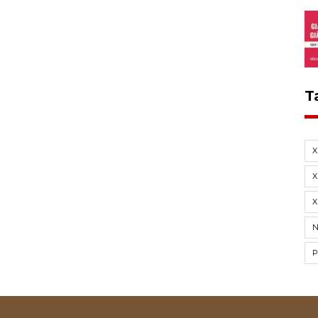
T
X
X