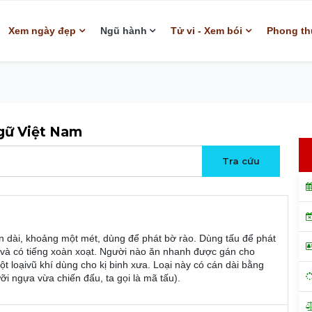
Xem ngày đẹp
Ngũ hành
Tử vi - Xem bói
Phong th
ngữ Việt Nam
án dài, khoảng một mét, dùng để phát bờ rào. Dùng tấu để phát
 và có tiếng xoàn xoạt. Người nào ăn nhanh được gán cho
ột loạivũ khí dùng cho kị binh xưa. Loại này có cán dài bằng
i ngựa vừa chiến đấu, ta gọi là mã tấu).