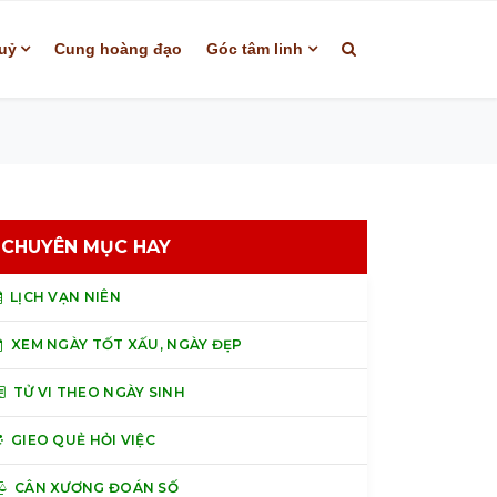
uỷ
Cung hoàng đạo
Góc tâm linh
CHUYÊN MỤC HAY
LỊCH VẠN NIÊN
XEM NGÀY TỐT XẤU, NGÀY ĐẸP
TỬ VI THEO NGÀY SINH
GIEO QUẺ HỎI VIỆC
CÂN XƯƠNG ĐOÁN SỐ