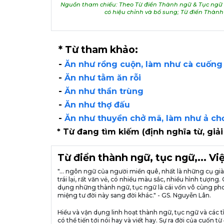
Nguồn tham chiếu: Theo Từ điển Thành ngữ & Tục ngữ V
có hiệu chỉnh và bổ sung; Từ điển Thàn
* Từ tham khảo:
-
Ăn như rồng cuộn, làm như cà cuống 
-
Ăn như tằm ăn rỗi
-
Ăn như thần trùng
-
Ăn như thợ đấu
-
Ăn như thuyền chở mã, làm như ả chơ
* Từ đang tìm kiếm (định nghĩa từ, giải
Từ điển thành ngữ, tục ngữ,... V
"... ngôn ngữ của người miền quê, nhất là những cụ g
trái lại, rất văn vẻ, có nhiều màu sắc, nhiều hình tượ
dụng những thành ngữ, tục ngữ là cái vốn vô cùng pho
miệng tư đời này sang đời khác." - GS. Nguyễn Lân.
Hiểu và vận dụng linh hoạt thành ngữ, tục ngữ và các t
có thể tiến tới nói hay và viết hay. Sự ra đời của cuố