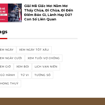
Giải Mã Giấc Mơ: Nằm Mơ
Thấy Chùa, Đi Chùa, Đi Đền
Điềm Báo Gì, Lành Hay Dữ?
Con Số Liên Quan
ags
XEM NGÀY
XEM NGÀY TỐT XẤU
EM NGÀY CƯỚI
XEM TUỔI VỢ CHỒNG
EM GIỜ
XEM BÓI
LỊCH VẠN NIÊN
NGŨ HÀNH
TỬ VI
TƯỚNG SỐ
PHONG THUỶ