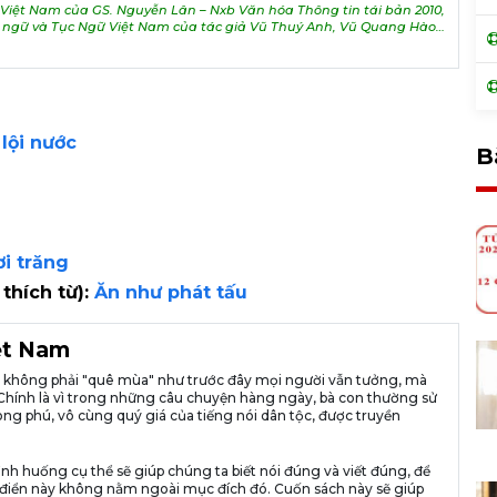
iệt Nam của GS. Nguyễn Lân – Nxb Văn hóa Thông tin tái bản 2010,
h ngữ và Tục Ngữ Việt Nam của tác giả Vũ Thuý Anh, Vũ Quang Hào…
lội nước
B
i trăng
 thích từ):
Ăn như phát tấu
iệt Nam
ià không phải "quê mùa" như trước đây mọi người vẫn tưởng, mà
ng. Chính là vì trong những câu chuyện hàng ngày, bà con thường sử
ng phú, vô cùng quý giá của tiếng nói dân tộc, được truyền
ình huống cụ thể sẽ giúp chúng ta biết nói đúng và viết đúng, để
n từ điển này không nằm ngoài mục đích đó. Cuốn sách này sẽ giúp