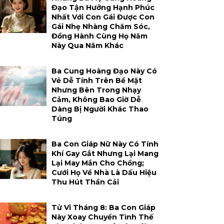
Đạo Tận Hưởng Hạnh Phúc
Nhất Với Con Gái Được Con
Gái Nhẹ Nhàng Chăm Sóc,
Đồng Hành Cùng Họ Năm
Này Qua Năm Khác
Ba Cung Hoàng Đạo Này Có
Vẻ Dễ Tính Trên Bề Mặt
Nhưng Bên Trong Nhạy
Cảm, Không Bao Giờ Dễ
Dàng Bị Người Khác Thao
Túng
Ba Con Giáp Nữ Này Có Tính
Khí Gay Gắt Nhưng Lại Mang
Lại May Mắn Cho Chồng;
Cưới Họ Về Nhà Là Dấu Hiệu
Thu Hút Thần Cải
Tử Vi Tháng 8: Ba Con Giáp
Này Xoay Chuyển Tình Thế