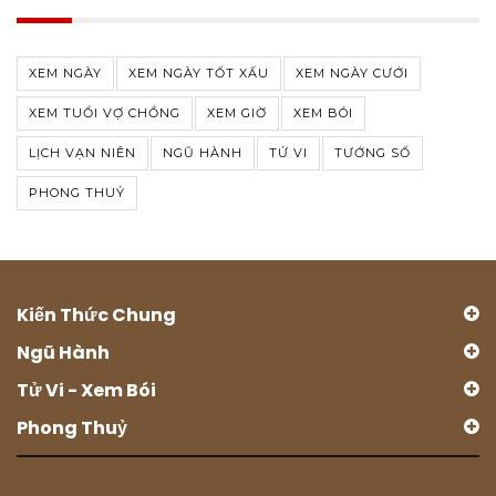
XEM NGÀY
XEM NGÀY TỐT XẤU
XEM NGÀY CƯỚI
XEM TUỔI VỢ CHỒNG
XEM GIỜ
XEM BÓI
LỊCH VẠN NIÊN
NGŨ HÀNH
TỬ VI
TƯỚNG SỐ
PHONG THUỶ
Kiến Thức Chung
Ngũ Hành
Tử Vi - Xem Bói
Phong Thuỷ