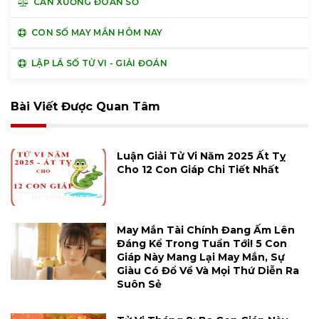
CÂN XƯƠNG ĐOÁN SỐ
CON SỐ MAY MẮN HÔM NAY
LẬP LÁ SỐ TỬ VI - GIẢI ĐOÁN
Bài Viết Được Quan Tâm
Luận Giải Tử Vi Năm 2025 Ất Tỵ
Cho 12 Con Giáp Chi Tiết Nhất
May Mắn Tài Chính Đang Ấm Lên
Đáng Kể Trong Tuần Tới! 5 Con
Giáp Này Mang Lại May Mắn, Sự
Giàu Có Đổ Về Và Mọi Thứ Diễn Ra
Suôn Sẻ