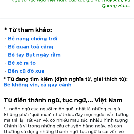
ngữ và Tục Ngữ Việt Nam của tác giả Vũ Thuý Anh, Vũ
Quang Hào…
* Từ tham khảo:
-
Bẻ nạng chống trời
-
Bế quan toả cảng
-
Bẻ tay Bụt ngày rằm
-
Bé xé ra to
-
Bến cũ đò xưa
* Từ đang tìm kiếm (định nghĩa từ, giải thích từ):
Bé không vin, cả gãy cành
Từ điển thành ngữ, tục ngữ,... Việt Nam
"... ngôn ngữ của người miền quê, nhất là những cụ già
không phải "quê mùa" như trước đây mọi người vẫn tưởng,
mà trái lại, rất văn vẻ, có nhiều màu sắc, nhiều hình tượng.
Chính là vì trong những câu chuyện hàng ngày, bà con
thường sử dụng những thành ngữ, tục ngữ là cái vốn vô