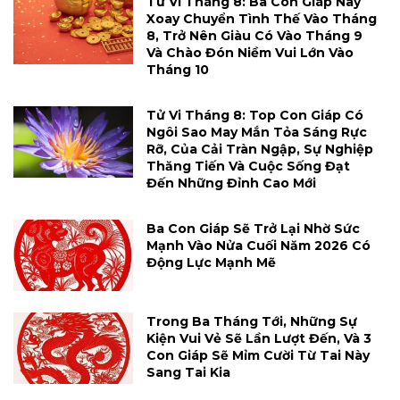
Tử Vi Tháng 8: Ba Con Giáp Này
Xoay Chuyển Tình Thế Vào Tháng
8, Trở Nên Giàu Có Vào Tháng 9
Và Chào Đón Niềm Vui Lớn Vào
Tháng 10
Tử Vi Tháng 8: Top Con Giáp Có
Ngôi Sao May Mắn Tỏa Sáng Rực
Rỡ, Của Cải Tràn Ngập, Sự Nghiệp
Thăng Tiến Và Cuộc Sống Đạt
Đến Những Đỉnh Cao Mới
Ba Con Giáp Sẽ Trở Lại Nhờ Sức
Mạnh Vào Nửa Cuối Năm 2026 Có
Động Lực Mạnh Mẽ
Trong Ba Tháng Tới, Những Sự
Kiện Vui Vẻ Sẽ Lần Lượt Đến, Và 3
Con Giáp Sẽ Mỉm Cười Từ Tai Này
Sang Tai Kia