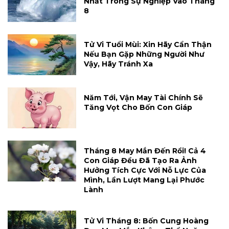
Nhất Trong Sự Nghiệp Vào Tháng
8
Tử Vi Tuổi Mùi: Xin Hãy Cẩn Thận
Nếu Bạn Gặp Những Người Như
Vậy, Hãy Tránh Xa
Năm Tới, Vận May Tài Chính Sẽ
Tăng Vọt Cho Bốn Con Giáp
Tháng 8 May Mắn Đến Rồi! Cả 4
Con Giáp Đều Đã Tạo Ra Ảnh
Hưởng Tích Cực Với Nỗ Lực Của
Mình, Lần Lượt Mang Lại Phước
Lành
Tử Vi Tháng 8: Bốn Cung Hoàng