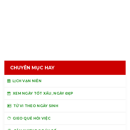
CHUYÊN MỤC HAY
LỊCH VẠN NIÊN
XEM NGÀY TỐT XẤU, NGÀY ĐẸP
TỬ VI THEO NGÀY SINH
GIEO QUẺ HỎI VIỆC