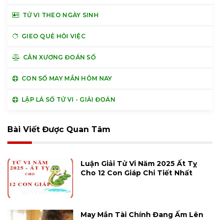
TỬ VI THEO NGÀY SINH
GIEO QUẺ HỎI VIỆC
CÂN XƯƠNG ĐOÁN SỐ
CON SỐ MAY MẮN HÔM NAY
LẬP LÁ SỐ TỬ VI - GIẢI ĐOÁN
Bài Viết Được Quan Tâm
Luận Giải Tử Vi Năm 2025 Ất Tỵ
Cho 12 Con Giáp Chi Tiết Nhất
May Mắn Tài Chính Đang Ấm Lên