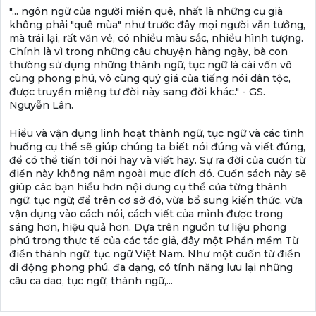
"... ngôn ngữ của người miền quê, nhất là những cụ già
không phải "quê mùa" như trước đây mọi người vẫn tưởng,
mà trái lại, rất văn vẻ, có nhiều màu sắc, nhiều hình tượng.
Chính là vì trong những câu chuyện hàng ngày, bà con
thường sử dụng những thành ngữ, tục ngữ là cái vốn vô
cùng phong phú, vô cùng quý giá của tiếng nói dân tộc,
được truyền miệng tư đời này sang đời khác." - GS.
Nguyễn Lân.
Hiểu và vận dụng linh hoạt thành ngữ, tục ngữ và các tình
huống cụ thể sẽ giúp chúng ta biết nói đúng và viết đúng,
để có thể tiến tới nói hay và viết hay. Sự ra đời của cuốn từ
điển này không nằm ngoài mục đích đó. Cuốn sách này sẽ
giúp các bạn hiểu hơn nội dung cụ thể của từng thành
ngữ, tục ngữ; để trên cơ sở đó, vừa bổ sung kiến thức, vừa
vận dụng vào cách nói, cách viết của mình được trong
sáng hơn, hiệu quả hơn. Dựa trên nguồn tư liệu phong
phú trong thực tế của các tác giả, đây một Phần mềm Từ
điển thành ngữ, tục ngữ Việt Nam. Như một cuốn từ điển
di động phong phú, đa dạng, có tính năng lưu lại những
câu ca dao, tục ngữ, thành ngữ,...