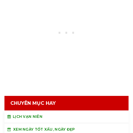
CHUYÊN MỤC HAY
LỊCH VẠN NIÊN
XEM NGÀY TỐT XẤU, NGÀY ĐẸP