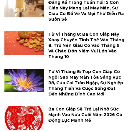
Đáng Kể Trong Tuần Tới! 5 Con
Giáp Này Mang Lại May Mắn, Sự
Giàu Có Đổ Về Và Mọi Thứ Diễn Ra
Suôn Sẻ
Tử Vi Tháng 8: Ba Con Giáp Này
Xoay Chuyển Tình Thế Vào Tháng
8, Trở Nên Giàu Có Vào Tháng 9
Và Chào Đón Niềm Vui Lớn Vào
Tháng 10
Tử Vi Tháng 8: Top Con Giáp Có
Ngôi Sao May Mắn Tỏa Sáng Rực
Rỡ, Của Cải Tràn Ngập, Sự Nghiệp
Thăng Tiến Và Cuộc Sống Đạt
Đến Những Đỉnh Cao Mới
Ba Con Giáp Sẽ Trở Lại Nhờ Sức
Mạnh Vào Nửa Cuối Năm 2026 Có
Động Lực Mạnh Mẽ