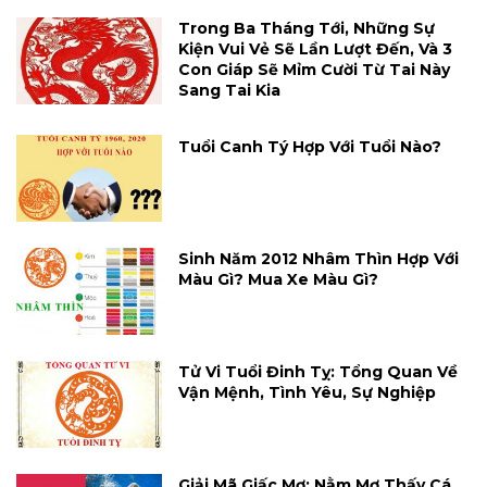
Trong Ba Tháng Tới, Những Sự
Kiện Vui Vẻ Sẽ Lần Lượt Đến, Và 3
Con Giáp Sẽ Mỉm Cười Từ Tai Này
Sang Tai Kia
Tuổi Canh Tý Hợp Với Tuổi Nào?
Sinh Năm 2012 Nhâm Thìn Hợp Với
Màu Gì? Mua Xe Màu Gì?
Tử Vi Tuổi Đinh Tỵ: Tổng Quan Về
Vận Mệnh, Tình Yêu, Sự Nghiệp
Giải Mã Giấc Mơ: Nằm Mơ Thấy Cá