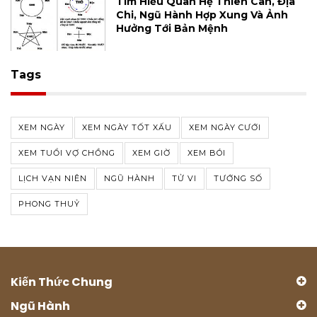
Tìm Hiểu Quan Hệ Thiên Can, Địa
Chi, Ngũ Hành Hợp Xung Và Ảnh
Hưởng Tới Bản Mệnh
Tags
XEM NGÀY
XEM NGÀY TỐT XẤU
XEM NGÀY CƯỚI
XEM TUỔI VỢ CHỒNG
XEM GIỜ
XEM BÓI
LỊCH VẠN NIÊN
NGŨ HÀNH
TỬ VI
TƯỚNG SỐ
PHONG THUỶ
Kiến Thức Chung
Ngũ Hành