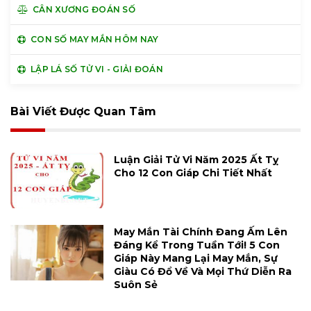
CÂN XƯƠNG ĐOÁN SỐ
CON SỐ MAY MẮN HÔM NAY
LẬP LÁ SỐ TỬ VI - GIẢI ĐOÁN
Bài Viết Được Quan Tâm
Luận Giải Tử Vi Năm 2025 Ất Tỵ
Cho 12 Con Giáp Chi Tiết Nhất
May Mắn Tài Chính Đang Ấm Lên
Đáng Kể Trong Tuần Tới! 5 Con
Giáp Này Mang Lại May Mắn, Sự
Giàu Có Đổ Về Và Mọi Thứ Diễn Ra
Suôn Sẻ