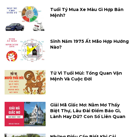
Tuổi Tý Mua Xe Màu Gì Hợp Bản
Mệnh?
Sinh Năm 1975 Ất Mão Hợp Hướng
Nào?
Tử Vi Tuổi Mùi: Tổng Quan Vận
Mệnh Và Cuộc Đời
Giải Mã Giấc Mơ: Nằm Mơ Thấy
Biệt Thự, Lâu Đài Điềm Báo Gì,
Lành Hay Dữ? Con Số Liên Quan
Những Điều Cần Biết Khi Cải