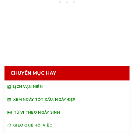
CHUYÊN MỤC HAY
LỊCH VẠN NIÊN
XEM NGÀY TỐT XẤU, NGÀY ĐẸP
TỬ VI THEO NGÀY SINH
GIEO QUẺ HỎI VIỆC