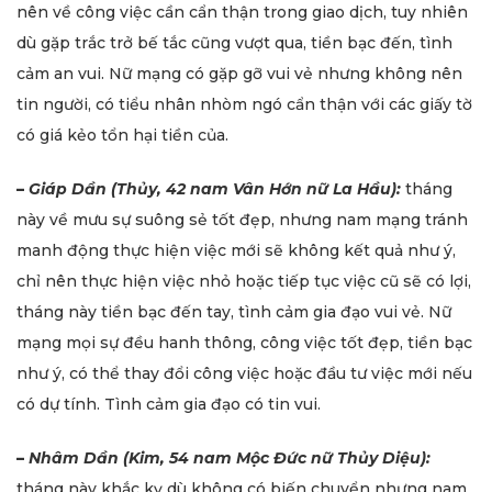
nên về công việc cần cẩn thận trong giao dịch, tuy nhiên
dù gặp trắc trở bế tắc cũng vượt qua, tiền bạc đến, tình
cảm an vui. Nữ mạng có gặp gỡ vui vẻ nhưng không nên
tin người, có tiểu nhân nhòm ngó cẩn thận với các giấy tờ
có giá kẻo tổn hại tiền của.
–
Giáp Dần (Thủy, 42 nam Vân Hớn nữ La Hầu):
tháng
này về mưu sự suông sẻ tốt đẹp, nhưng nam mạng tránh
manh động thực hiện việc mới sẽ không kết quả như ý,
chỉ nên thực hiện việc nhỏ hoặc tiếp tục việc cũ sẽ có lợi,
tháng này tiền bạc đến tay, tình cảm gia đạo vui vẻ. Nữ
mạng mọi sự đều hanh thông, công việc tốt đẹp, tiền bạc
như ý, có thể thay đổi công việc hoặc đầu tư việc mới nếu
có dự tính. Tình cảm gia đạo có tin vui.
–
Nhâm Dần (Kim, 54 nam Mộc Đức nữ Thủy Diệu):
tháng này khắc kỵ dù không có biến chuyển nhưng nam