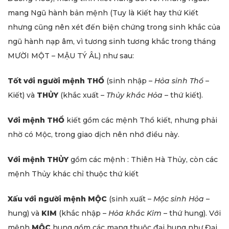
mang Ngũ hành bản mệnh (Tuy là Kiết hay thứ Kiết
nhưng cũng nên xét đến biện chứng trong sinh khắc của
ngũ hành nạp âm, vì tương sinh tương khắc trong tháng
MƯỜI MỘT – MẬU TÝ ÂL) như sau:
Tốt với người mệnh THỔ
(sinh nhập –
Hỏa sinh Thổ
–
Kiết) và
THỦY
(khắc xuất –
Thủy khắc Hỏa
– thứ kiết).
Với mệnh THỔ
kiết gồm các mệnh Thổ kiết, nhưng phải
nhờ có Mộc, trong giao dịch nên nhớ điều này.
Với mệnh THỦY
gồm các mệnh : Thiên Hà Thủy, còn các
mệnh Thủy khác chỉ thuộc thứ kiết
Xấu với người mệnh MỘC
(sinh xuất –
Mộc sinh
Hỏa
–
hung) và
KIM
(khắc nhập –
Hỏa khắc Kim
– thứ hung). Với
mệnh
MỘC
hung gồm các mạng thuộc đại hung như Đại