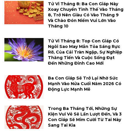
Tử Vi Tháng 8: Ba Con Giáp Này
Xoay Chuyển Tình Thế Vào Tháng
8, Trở Nên Giàu Có Vào Tháng 9
Và Chào Đón Niềm Vui Lớn Vào
Tháng 10
Tử Vi Tháng 8: Top Con Giáp Có
Ngôi Sao May Mắn Tỏa Sáng Rực
Rỡ, Của Cải Tràn Ngập, Sự Nghiệp
Thăng Tiến Và Cuộc Sống Đạt
Đến Những Đỉnh Cao Mới
Ba Con Giáp Sẽ Trở Lại Nhờ Sức
Mạnh Vào Nửa Cuối Năm 2026 Có
Động Lực Mạnh Mẽ
Trong Ba Tháng Tới, Những Sự
Kiện Vui Vẻ Sẽ Lần Lượt Đến, Và 3
Con Giáp Sẽ Mỉm Cười Từ Tai Này
Sang Tai Kia