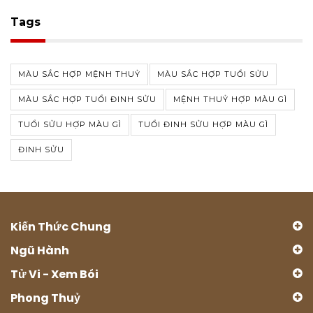
Tags
MÀU SẮC HỢP MỆNH THUỶ
MÀU SẮC HỢP TUỔI SỬU
MÀU SẮC HỢP TUỔI ĐINH SỬU
MỆNH THUỶ HỢP MÀU GÌ
TUỔI SỬU HỢP MÀU GÌ
TUỔI ĐINH SỬU HỢP MÀU GÌ
ĐINH SỬU
Kiến Thức Chung
Ngũ Hành
Tử Vi - Xem Bói
Phong Thuỷ