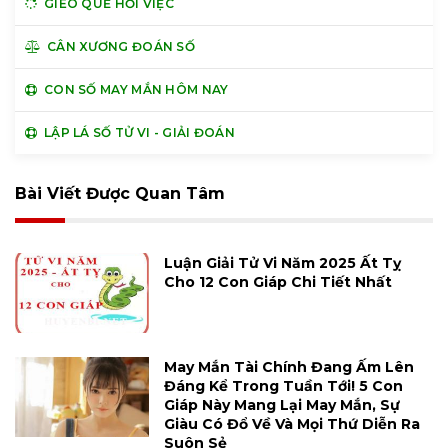
GIEO QUẺ HỎI VIỆC
CÂN XƯƠNG ĐOÁN SỐ
CON SỐ MAY MẮN HÔM NAY
LẬP LÁ SỐ TỬ VI - GIẢI ĐOÁN
Bài Viết Được Quan Tâm
Luận Giải Tử Vi Năm 2025 Ất Tỵ
Cho 12 Con Giáp Chi Tiết Nhất
May Mắn Tài Chính Đang Ấm Lên
Đáng Kể Trong Tuần Tới! 5 Con
Giáp Này Mang Lại May Mắn, Sự
Giàu Có Đổ Về Và Mọi Thứ Diễn Ra
Suôn Sẻ