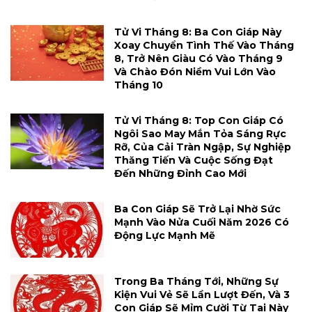
Tử Vi Tháng 8: Ba Con Giáp Này
Xoay Chuyển Tình Thế Vào Tháng
8, Trở Nên Giàu Có Vào Tháng 9
Và Chào Đón Niềm Vui Lớn Vào
Tháng 10
Tử Vi Tháng 8: Top Con Giáp Có
Ngôi Sao May Mắn Tỏa Sáng Rực
Rỡ, Của Cải Tràn Ngập, Sự Nghiệp
Thăng Tiến Và Cuộc Sống Đạt
Đến Những Đỉnh Cao Mới
Ba Con Giáp Sẽ Trở Lại Nhờ Sức
Mạnh Vào Nửa Cuối Năm 2026 Có
Động Lực Mạnh Mẽ
Trong Ba Tháng Tới, Những Sự
Kiện Vui Vẻ Sẽ Lần Lượt Đến, Và 3
Con Giáp Sẽ Mỉm Cười Từ Tai Này