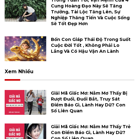
Trong Tuần Tới, Vận Mệnh Của 4
Cung Hoàng Đạo Này Sẽ Tăng
Trưởng, Tài Lộc Tăng Lên, Sự
Nghiệp Thăng Tiến Và Cuộc Sống
Sẽ Tốt Đẹp Hơn
Bốn Con Giáp Thái Độ Trong Suốt
Cuộc Đời Tốt , Không Phải Lo
Lắng Và Có Hậu Vận An Lành
Xem Nhiều
Giải Mã Giấc Mơ: Nằm Mơ Thấy Bị
Rượt Đuổi, Đuổi Bắt, Truy Sát
Điềm Báo Gì, Lành Hay Dữ? Con
Số Liên Quan
Giải Mã Giấc Mơ: Nằm Mơ Thấy Trẻ
Con Điềm Báo Gì, Lành Hay Dữ?
Con Số Liên Quan