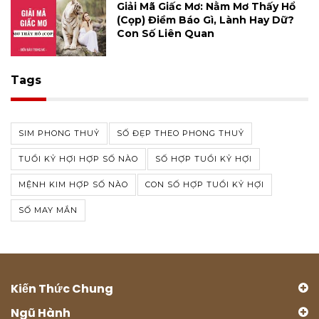
Giải Mã Giấc Mơ: Nằm Mơ Thấy Hổ
(cọp) Điềm Báo Gì, Lành Hay Dữ?
Con Số Liên Quan
Tags
SIM PHONG THUỶ
SỐ ĐẸP THEO PHONG THUỶ
TUỔI KỶ HỢI HỢP SỐ NÀO
SỐ HỢP TUỔI KỶ HỢI
MỆNH KIM HỢP SỐ NÀO
CON SỐ HỢP TUỔI KỶ HỢI
SỐ MAY MẮN
Kiến Thức Chung
Ngũ Hành