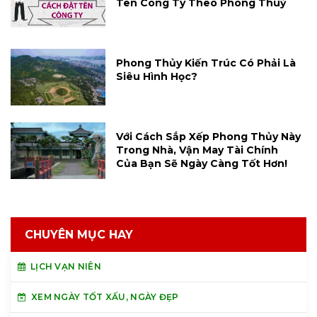
Tên Công Ty Theo Phong Thuỷ
Phong Thủy Kiến Trúc Có Phải Là
Siêu Hình Học?
Với Cách Sắp Xếp Phong Thủy Này
Trong Nhà, Vận May Tài Chính
Của Bạn Sẽ Ngày Càng Tốt Hơn!
CHUYÊN MỤC HAY
LỊCH VẠN NIÊN
XEM NGÀY TỐT XẤU, NGÀY ĐẸP