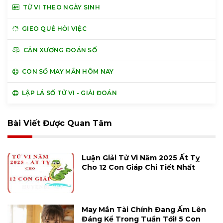
TỬ VI THEO NGÀY SINH
GIEO QUẺ HỎI VIỆC
CÂN XƯƠNG ĐOÁN SỐ
CON SỐ MAY MẮN HÔM NAY
LẬP LÁ SỐ TỬ VI - GIẢI ĐOÁN
Bài Viết Được Quan Tâm
Luận Giải Tử Vi Năm 2025 Ất Tỵ
Cho 12 Con Giáp Chi Tiết Nhất
May Mắn Tài Chính Đang Ấm Lên
Đáng Kể Trong Tuần Tới! 5 Con