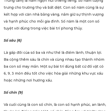
Trung tâm) là năm ngọn núi thiêng liêng. Số năm tượng
trưng cho trường thọ và bất diệt. Con số năm cũng là sự
kết hợp với căn nhà bằng vàng, nắm giữ sự thịnh vượng
và hạnh phúc cho mỗi gia đình. Số năm là một con số
tuyệt vời dùng trong việc bài trí phong thủy.
Số sáu (6)
Là gấp đôi của số ba và như thế là điềm lành, thuận lợi.
Ba cộng thêm sáu là chín và cùng nhau tạo thành nhóm
ba con số may mắn. Một sự bài trí dùng bất cứ đồ vật có
6, 9, 3 món đều tốt cho việc hòa giải những khu vực xấu
hoặc những nơi hướng xấu.
Số chín (9)
Và cuối cùng là con số chín, là con số hạnh phúc, an lành,