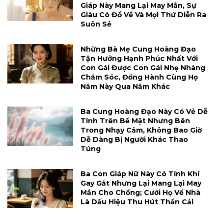
Giáp Này Mang Lại May Mắn, Sự
Giàu Có Đổ Về Và Mọi Thứ Diễn Ra
Suôn Sẻ
Những Bà Mẹ Cung Hoàng Đạo
Tận Hưởng Hạnh Phúc Nhất Với
Con Gái Được Con Gái Nhẹ Nhàng
Chăm Sóc, Đồng Hành Cùng Họ
Năm Này Qua Năm Khác
Ba Cung Hoàng Đạo Này Có Vẻ Dễ
Tính Trên Bề Mặt Nhưng Bên
Trong Nhạy Cảm, Không Bao Giờ
Dễ Dàng Bị Người Khác Thao
Túng
Ba Con Giáp Nữ Này Có Tính Khí
Gay Gắt Nhưng Lại Mang Lại May
Mắn Cho Chồng; Cưới Họ Về Nhà
Là Dấu Hiệu Thu Hút Thần Cải