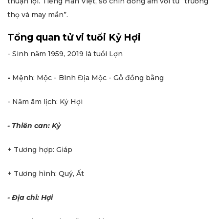
thuận lợi. Tiếng Hán Việt, số chín đồng âm với từ “trường
thọ và may mắn”.
Tổng quan tử vi tuổi Kỷ Hợi
- Sinh năm 1959, 2019 là tuổi Lợn
-
Mệnh: Mộc - Bình Địa Mộc - Gỗ đồng bằng
- Năm âm lịch: Kỷ Hợi
- Thiên can: Kỷ
+ Tương hợp: Giáp
+ Tương hình: Quý, Ất
- Địa chi: Hợi