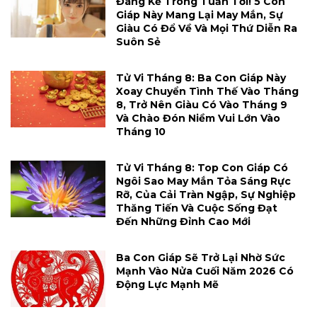
Đáng Kể Trong Tuần Tới! 5 Con
Giáp Này Mang Lại May Mắn, Sự
Giàu Có Đổ Về Và Mọi Thứ Diễn Ra
Suôn Sẻ
Tử Vi Tháng 8: Ba Con Giáp Này
Xoay Chuyển Tình Thế Vào Tháng
8, Trở Nên Giàu Có Vào Tháng 9
Và Chào Đón Niềm Vui Lớn Vào
Tháng 10
Tử Vi Tháng 8: Top Con Giáp Có
Ngôi Sao May Mắn Tỏa Sáng Rực
Rỡ, Của Cải Tràn Ngập, Sự Nghiệp
Thăng Tiến Và Cuộc Sống Đạt
Đến Những Đỉnh Cao Mới
Ba Con Giáp Sẽ Trở Lại Nhờ Sức
Mạnh Vào Nửa Cuối Năm 2026 Có
Động Lực Mạnh Mẽ