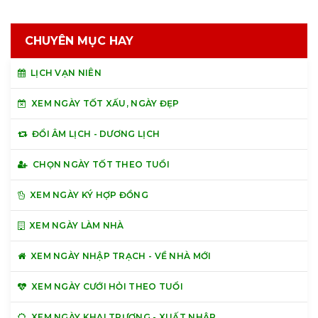
CHUYÊN MỤC HAY
LỊCH VẠN NIÊN
XEM NGÀY TỐT XẤU, NGÀY ĐẸP
ĐỔI ÂM LỊCH - DƯƠNG LỊCH
CHỌN NGÀY TỐT THEO TUỔI
XEM NGÀY KÝ HỢP ĐỒNG
XEM NGÀY LÀM NHÀ
XEM NGÀY NHẬP TRẠCH - VỀ NHÀ MỚI
XEM NGÀY CƯỚI HỎI THEO TUỔI
XEM NGÀY KHAI TRƯƠNG - XUẤT NHẬP