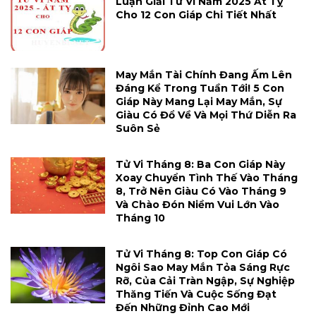
Luận Giải Tử Vi Năm 2025 Ất Tỵ
Cho 12 Con Giáp Chi Tiết Nhất
May Mắn Tài Chính Đang Ấm Lên
Đáng Kể Trong Tuần Tới! 5 Con
Giáp Này Mang Lại May Mắn, Sự
Giàu Có Đổ Về Và Mọi Thứ Diễn Ra
Suôn Sẻ
Tử Vi Tháng 8: Ba Con Giáp Này
Xoay Chuyển Tình Thế Vào Tháng
8, Trở Nên Giàu Có Vào Tháng 9
Và Chào Đón Niềm Vui Lớn Vào
Tháng 10
Tử Vi Tháng 8: Top Con Giáp Có
Ngôi Sao May Mắn Tỏa Sáng Rực
Rỡ, Của Cải Tràn Ngập, Sự Nghiệp
Thăng Tiến Và Cuộc Sống Đạt
Đến Những Đỉnh Cao Mới