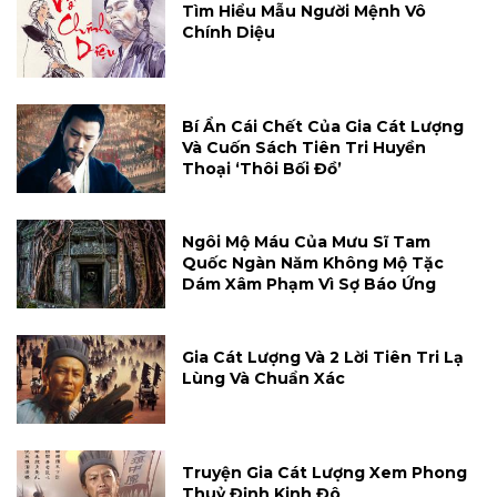
Tìm Hiểu Mẫu Người Mệnh Vô
Chính Diệu
Bí Ẩn Cái Chết Của Gia Cát Lượng
Và Cuốn Sách Tiên Tri Huyền
Thoại ‘Thôi Bối Đồ’
Ngôi Mộ Máu Của Mưu Sĩ Tam
Quốc Ngàn Năm Không Mộ Tặc
Dám Xâm Phạm Vì Sợ Báo Ứng
Gia Cát Lượng Và 2 Lời Tiên Tri Lạ
Lùng Và Chuẩn Xác
Truyện Gia Cát Lượng Xem Phong
Thuỷ Định Kinh Đô