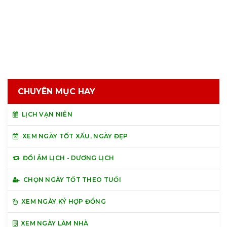
CHUYÊN MỤC HAY
LỊCH VẠN NIÊN
XEM NGÀY TỐT XẤU, NGÀY ĐẸP
ĐỔI ÂM LỊCH - DƯƠNG LỊCH
CHỌN NGÀY TỐT THEO TUỔI
XEM NGÀY KÝ HỢP ĐỒNG
XEM NGÀY LÀM NHÀ