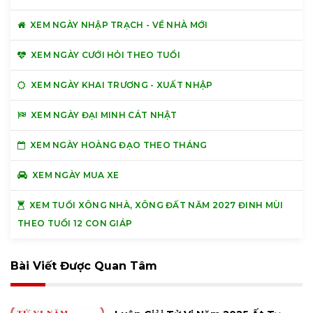
XEM NGÀY NHẬP TRẠCH - VỀ NHÀ MỚI
XEM NGÀY CƯỚI HỎI THEO TUỔI
XEM NGÀY KHAI TRƯƠNG - XUẤT NHẬP
XEM NGÀY ĐẠI MINH CÁT NHẬT
XEM NGÀY HOÀNG ĐẠO THEO THÁNG
XEM NGÀY MUA XE
XEM TUỔI XÔNG NHÀ, XÔNG ĐẤT NĂM 2027 ĐINH MÙI
THEO TUỔI 12 CON GIÁP
Bài Viết Được Quan Tâm