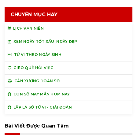
CHUYÊN MỤC HAY
LỊCH VẠN NIÊN
XEM NGÀY TỐT XẤU, NGÀY ĐẸP
TỬ VI THEO NGÀY SINH
GIEO QUẺ HỎI VIỆC
CÂN XƯƠNG ĐOÁN SỐ
CON SỐ MAY MẮN HÔM NAY
LẬP LÁ SỐ TỬ VI - GIẢI ĐOÁN
Bài Viết Được Quan Tâm