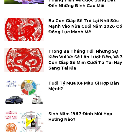
Thăng Tiến Và Cuộc Sống Đạt
Đến Những Đỉnh Cao Mới
Ba Con Giáp Sẽ Trở Lại Nhờ Sức
Mạnh Vào Nửa Cuối Năm 2026 Có
Động Lực Mạnh Mẽ
Trong Ba Tháng Tới, Những Sự
Kiện Vui Vẻ Sẽ Lần Lượt Đến, Và 3
Con Giáp Sẽ Mỉm Cười Từ Tai Này
Sang Tai Kia
Tuổi Tý Mua Xe Màu Gì Hợp Bản
Mệnh?
Sinh Năm 1967 Đinh Mùi Hợp
Hướng Nào?