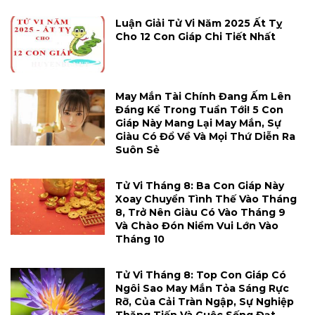
Luận Giải Tử Vi Năm 2025 Ất Tỵ
Cho 12 Con Giáp Chi Tiết Nhất
May Mắn Tài Chính Đang Ấm Lên
Đáng Kể Trong Tuần Tới! 5 Con
Giáp Này Mang Lại May Mắn, Sự
Giàu Có Đổ Về Và Mọi Thứ Diễn Ra
Suôn Sẻ
Tử Vi Tháng 8: Ba Con Giáp Này
Xoay Chuyển Tình Thế Vào Tháng
8, Trở Nên Giàu Có Vào Tháng 9
Và Chào Đón Niềm Vui Lớn Vào
Tháng 10
Tử Vi Tháng 8: Top Con Giáp Có
Ngôi Sao May Mắn Tỏa Sáng Rực
Rỡ, Của Cải Tràn Ngập, Sự Nghiệp