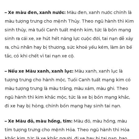
– Xe màu đen, xanh nước:
Màu đen, xanh nước chính là
màu tượng trưng cho mệnh Thủy. Theo ngũ hành thì Kim
sinh thủy, mà tuổi Canh tuất mệnh kim, tức là bổn mạng
sinh ra cái xe, xe hút hết năng lực cuộc đời, tai nạn dễ xảy
ra, chủ nhân hay bị thương, sức khoẻ yếu kém, làm ăn bế
tắc, có khi chết vì tai nạn xe cộ.
– Nếu xe Màu xanh, xanh lục:
Màu xanh, xanh lục là
tượng trưng cho hành mộc, Tuổi Canh tuất mạng kim có
màu tượng trưng là màu trắng, màu xám, màu ghi. Theo
ngũ hành thì kim khắc mộc, tức là xe bị bổn mạng khắc,
đi xe hay bị hỏng, chính bổn mạng hay sinh tai nạn.
– Xe Màu đỏ, màu hồng, tím:
Màu đỏ, màu hồng, màu
tím tượng trưng cho mệnh Hỏa. Theo ngũ hành thì Hỏa
khắc kim, tức là xe khắc người, đi xe hay bị tai nạn, hao