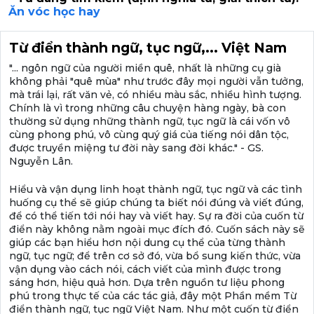
Ăn vóc học hay
Từ điển thành ngữ, tục ngữ,... Việt Nam
"... ngôn ngữ của người miền quê, nhất là những cụ già
không phải "quê mùa" như trước đây mọi người vẫn tưởng,
mà trái lại, rất văn vẻ, có nhiều màu sắc, nhiều hình tượng.
Chính là vì trong những câu chuyện hàng ngày, bà con
thường sử dụng những thành ngữ, tục ngữ là cái vốn vô
cùng phong phú, vô cùng quý giá của tiếng nói dân tộc,
được truyền miệng tư đời này sang đời khác." - GS.
Nguyễn Lân.
Hiểu và vận dụng linh hoạt thành ngữ, tục ngữ và các tình
huống cụ thể sẽ giúp chúng ta biết nói đúng và viết đúng,
để có thể tiến tới nói hay và viết hay. Sự ra đời của cuốn từ
điển này không nằm ngoài mục đích đó. Cuốn sách này sẽ
giúp các bạn hiểu hơn nội dung cụ thể của từng thành
ngữ, tục ngữ; để trên cơ sở đó, vừa bổ sung kiến thức, vừa
vận dụng vào cách nói, cách viết của mình được trong
sáng hơn, hiệu quả hơn. Dựa trên nguồn tư liệu phong
phú trong thực tế của các tác giả, đây một Phần mềm Từ
điển thành ngữ, tục ngữ Việt Nam. Như một cuốn từ điển