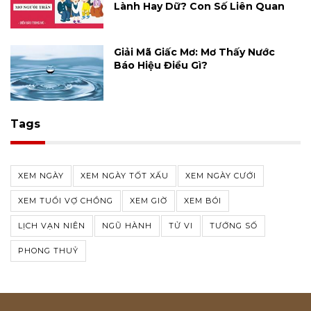
Lành Hay Dữ? Con Số Liên Quan
Giải Mã Giấc Mơ: Mơ Thấy Nước
Báo Hiệu Điều Gì?
Tags
XEM NGÀY
XEM NGÀY TỐT XẤU
XEM NGÀY CƯỚI
XEM TUỔI VỢ CHỒNG
XEM GIỜ
XEM BÓI
LỊCH VẠN NIÊN
NGŨ HÀNH
TỬ VI
TƯỚNG SỐ
PHONG THUỶ