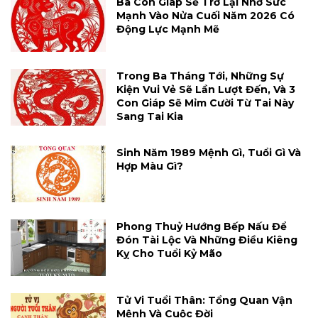
Ba Con Giáp Sẽ Trở Lại Nhờ Sức
Mạnh Vào Nửa Cuối Năm 2026 Có
Động Lực Mạnh Mẽ
Trong Ba Tháng Tới, Những Sự
Kiện Vui Vẻ Sẽ Lần Lượt Đến, Và 3
Con Giáp Sẽ Mỉm Cười Từ Tai Này
Sang Tai Kia
Sinh Năm 1989 Mệnh Gì, Tuổi Gì Và
Hợp Màu Gì?
Phong Thuỷ Hướng Bếp Nấu Để
Đón Tài Lộc Và Những Điều Kiêng
Kỵ Cho Tuổi Kỷ Mão
Tử Vi Tuổi Thân: Tổng Quan Vận
Mệnh Và Cuộc Đời