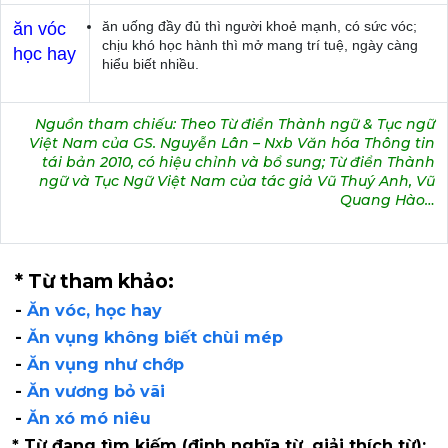
ăn uống đầy đủ thì người khoẻ mạnh, có sức vóc;
ăn vóc
chịu khó học hành thì mở mang trí tuệ, ngày càng
học hay
hiểu biết nhiều.
Nguồn tham chiếu: Theo Từ điển Thành ngữ & Tục ngữ
Việt Nam của GS. Nguyễn Lân – Nxb Văn hóa Thông tin
tái bản 2010, có hiệu chỉnh và bổ sung; Từ điển Thành
ngữ và Tục Ngữ Việt Nam của tác giả Vũ Thuý Anh, Vũ
Quang Hào…
* Từ tham khảo:
-
Ăn vóc, học hay
-
Ăn vụng không biết chùi mép
-
Ăn vụng như chớp
-
Ăn vương bỏ vãi
-
Ăn xó mó niêu
* Từ đang tìm kiếm (định nghĩa từ, giải thích từ):