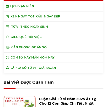
LỊCH VẠN NIÊN
XEM NGÀY TỐT XẤU, NGÀY ĐẸP
TỬ VI THEO NGÀY SINH
GIEO QUẺ HỎI VIỆC
CÂN XƯƠNG ĐOÁN SỐ
CON SỐ MAY MẮN HÔM NAY
LẬP LÁ SỐ TỬ VI - GIẢI ĐOÁN
Bài Viết Được Quan Tâm
Luận Giải Tử Vi Năm 2025 Ất Tỵ
Cho 12 Con Giáp Chi Tiết Nhất