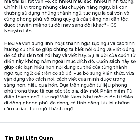
mà trái lại, rất văn vẻ, có nhiều màu sắc, nhiều hình tượng.
Chính là vì trong những câu chuyện hàng ngày, bà con
thường sử dụng những thành ngữ, tục ngữ là cái vốn vô
cùng phong phú, vô cùng quý giá của tiếng nói dân tộc,
được truyền miệng tư đời này sang đời khác." - GS.
Nguyễn Lân.
Hiểu và vận dụng linh hoạt thành ngữ, tục ngữ và các tình
huống cụ thể sẽ giúp chúng ta biết nói đúng và viết đúng,
để có thể tiến tới nói hay và viết hay. Sự ra đời của cuốn từ
điển này không nằm ngoài mục đích đó. Cuốn sách này sẽ
giúp các bạn hiểu hơn nội dung cụ thể của từng thành
ngữ, tục ngữ; để trên cơ sở đó, vừa bổ sung kiến thức, vừa
vận dụng vào cách nói, cách viết của mình được trong
sáng hơn, hiệu quả hơn. Dựa trên nguồn tư liệu phong
phú trong thực tế của các tác giả, đây một Phần mềm Từ
điển thành ngữ, tục ngữ Việt Nam. Như một cuốn từ điển
di động phong phú, đa dạng, có tính năng lưu lại những
câu ca dao, tục ngữ, thành ngữ,...
Tin-Bài Liên Quan