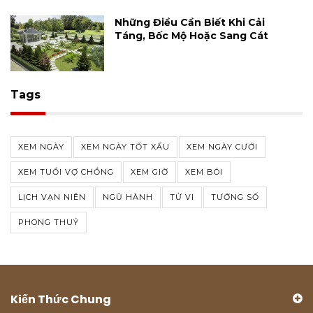
Những Điều Cần Biết Khi Cải
Táng, Bốc Mộ Hoặc Sang Cát
Tags
XEM NGÀY
XEM NGÀY TỐT XẤU
XEM NGÀY CƯỚI
XEM TUỔI VỢ CHỒNG
XEM GIỜ
XEM BÓI
LỊCH VẠN NIÊN
NGŨ HÀNH
TỬ VI
TƯỚNG SỐ
PHONG THUỶ
Kiến Thức Chung