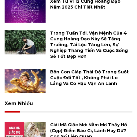
Xem Tử Vi 12 Cung Hoàng Đạo
Năm 2025 Chi Tiết Nhất
Trong Tuần Tới, Vận Mệnh Của 4
Cung Hoàng Đạo Này Sẽ Tăng
Trưởng, Tài Lộc Tăng Lên, Sự
Nghiệp Thăng Tiến Và Cuộc Sống
Sẽ Tốt Đẹp Hơn
Bốn Con Giáp Thái Độ Trong Suốt
Cuộc Đời Tốt , Không Phải Lo
Lắng Và Có Hậu Vận An Lành
Xem Nhiều
Giải Mã Giấc Mơ: Nằm Mơ Thấy Hổ
(cọp) Điềm Báo Gì, Lành Hay Dữ?
Con Số Liên Quan