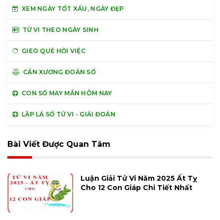
XEM NGÀY TỐT XẤU, NGÀY ĐẸP
TỬ VI THEO NGÀY SINH
GIEO QUẺ HỎI VIỆC
CÂN XƯƠNG ĐOÁN SỐ
CON SỐ MAY MẮN HÔM NAY
LẬP LÁ SỐ TỬ VI - GIẢI ĐOÁN
Bài Viết Được Quan Tâm
Luận Giải Tử Vi Năm 2025 Ất Tỵ
Cho 12 Con Giáp Chi Tiết Nhất