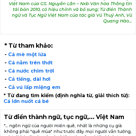
Việt Nam của GS. Nguyễn Lân – Nxb Văn hóa Thông tin
tái bản 2010, có hiệu chỉnh và bổ sung; Từ điển Thành
ngữ và Tục Ngữ Việt Nam của tác giả Vũ Thuý Anh, Vũ
Quang Hào…
* Từ tham khảo:
-
Cá mè một lứa
-
Cá nằm trên thớt
-
Cá nước chim trời
-
Cả tiếng, dài hơi
-
Cả vú lấp miệng em
* Từ đang tìm kiếm (định nghĩa từ, giải thích từ):
Cá lớn nuốt cá bé
Từ điển thành ngữ, tục ngữ,... Việt Nam
"... ngôn ngữ của người miền quê, nhất là những cụ già
không phải "quê mùa" như trước đây mọi người vẫn tưởng,