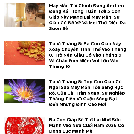
May Mắn Tài Chính Đang Ấm Lên
Đáng Kể Trong Tuần Tới! 5 Con
Giáp Này Mang Lại May Mắn, Sự
Giàu Có Đổ Về Và Mọi Thứ Diễn Ra
Suôn Sẻ
Tử Vi Tháng 8: Ba Con Giáp Này
Xoay Chuyển Tình Thế Vào Tháng
8, Trở Nên Giàu Có Vào Tháng 9
Và Chào Đón Niềm Vui Lớn Vào
Tháng 10
Tử Vi Tháng 8: Top Con Giáp Có
Ngôi Sao May Mắn Tỏa Sáng Rực
Rỡ, Của Cải Tràn Ngập, Sự Nghiệp
Thăng Tiến Và Cuộc Sống Đạt
Đến Những Đỉnh Cao Mới
Ba Con Giáp Sẽ Trở Lại Nhờ Sức
Mạnh Vào Nửa Cuối Năm 2026 Có
Động Lực Mạnh Mẽ