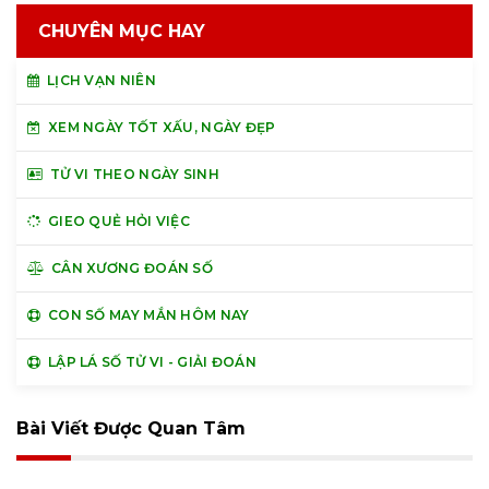
CHUYÊN MỤC HAY
LỊCH VẠN NIÊN
XEM NGÀY TỐT XẤU, NGÀY ĐẸP
TỬ VI THEO NGÀY SINH
GIEO QUẺ HỎI VIỆC
CÂN XƯƠNG ĐOÁN SỐ
CON SỐ MAY MẮN HÔM NAY
LẬP LÁ SỐ TỬ VI - GIẢI ĐOÁN
Bài Viết Được Quan Tâm