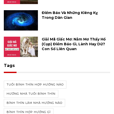
Điềm Báo Và Những Kiêng Kỵ
Trong Dân Gian
Giải Mã Giấc Mơ: Nằm Mơ Thấy Hổ
(cọp) Điềm Báo Gì, Lành Hay Dữ?
Con Số Liên Quan
Tags
TUỔI BÍNH THÌN HỢP HƯỚNG NÀO
HƯỚNG NHÀ TUỔI BÍNH THÌN
BÍNH THÌN LÀM NHÀ HƯỚNG NÀO
BÍNH THÌN HỢP HƯỚNG GÌ