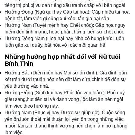
tiếng thị phi,bị vu oan tiếng xấu tranh chấp với bên ngoài
Hướng Đông (Ngũ qui hay Gặp tai hoạ): Gặp nhiều tai họa
bệnh tật, làm việc gì cũng xui xẻo, tán gia bại sản
Hướng Nam (Tuyệt mệnh hay Chết chóc): Gặp họa nguy
hiểm đến tính mạng, hoặc phải chứng kiến sự chết chóc
Hướng Đông Nam (Hoạ hại hay Nhà có hung khí): Luôn
luôn gặp xúi quẩy, bất hòa với các mối quan hệ
Những hướng hợp nhất đối với Nữ tuổi
Bính Thìn
Hướng Bắc (Diên niên hay Mọi sự ổn định): Gia đình gắn
kết trên dưới thuận hòa nên đặt làm cửa chính để đón sự
yêu thường vào nhà.
Hướng Đông (Sinh khí hay Phúc lộc vẹn toàn ): Phú quý
giàu sang,hút tiền tài và danh vọng ,lộc làm ăn nên ngồi
làm việc theo hướng này.
Hướng Nam (Phục vị hay Được sự giúp đỡ): Cuộc sống
yên ổn,luôn thoải mái thuận lợi yên ổn trong những việc
muốn làm,an khang thịnh vượng nên chọn làm nơi phòng
làm việc.