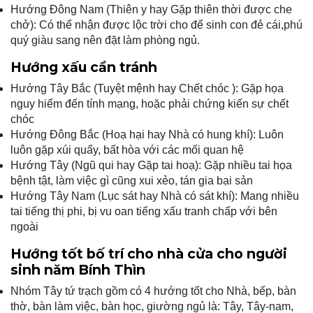
Hướng Đông Nam (Thiên y hay Gặp thiên thời được che
chở): Có thể nhận được lộc trời cho để sinh con đẻ cái,phú
quý giàu sang nên đặt làm phòng ngủ.
Hướng xấu cần tránh
Hướng Tây Bắc (Tuyệt mệnh hay Chết chóc ): Gặp họa
nguy hiểm đến tính mạng, hoặc phải chứng kiến sự chết
chóc
Hướng Đông Bắc (Hoạ hại hay Nhà có hung khí): Luôn
luôn gặp xúi quẩy, bất hòa với các mối quan hệ
Hướng Tây (Ngũ qui hay Gặp tai hoạ): Gặp nhiều tai họa
bệnh tật, làm việc gì cũng xui xẻo, tán gia bại sản
Hướng Tây Nam (Lục sát hay Nhà có sát khí): Mang nhiều
tai tiếng thị phi, bị vu oan tiếng xấu tranh chấp với bên
ngoài
Hướng tốt bố trí cho nhà cửa cho người
sinh năm Bính Thìn
Nhóm Tây tứ trạch gồm có 4 hướng tốt cho Nhà, bếp, bàn
thờ, bàn làm việc, bàn học, giường ngủ là: Tây, Tây-nam,