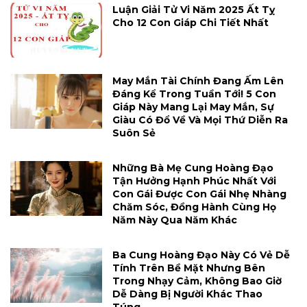
Luận Giải Tử Vi Năm 2025 Ất Tỵ
Cho 12 Con Giáp Chi Tiết Nhất
May Mắn Tài Chính Đang Ấm Lên
Đáng Kể Trong Tuần Tới! 5 Con
Giáp Này Mang Lại May Mắn, Sự
Giàu Có Đổ Về Và Mọi Thứ Diễn Ra
Suôn Sẻ
Những Bà Mẹ Cung Hoàng Đạo
Tận Hưởng Hạnh Phúc Nhất Với
Con Gái Được Con Gái Nhẹ Nhàng
Chăm Sóc, Đồng Hành Cùng Họ
Năm Này Qua Năm Khác
Ba Cung Hoàng Đạo Này Có Vẻ Dễ
Tính Trên Bề Mặt Nhưng Bên
Trong Nhạy Cảm, Không Bao Giờ
Dễ Dàng Bị Người Khác Thao