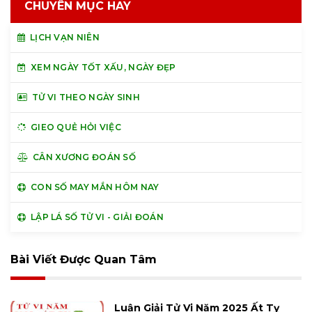
CHUYÊN MỤC HAY
LỊCH VẠN NIÊN
XEM NGÀY TỐT XẤU, NGÀY ĐẸP
TỬ VI THEO NGÀY SINH
GIEO QUẺ HỎI VIỆC
CÂN XƯƠNG ĐOÁN SỐ
CON SỐ MAY MẮN HÔM NAY
LẬP LÁ SỐ TỬ VI - GIẢI ĐOÁN
Bài Viết Được Quan Tâm
Luận Giải Tử Vi Năm 2025 Ất Tỵ