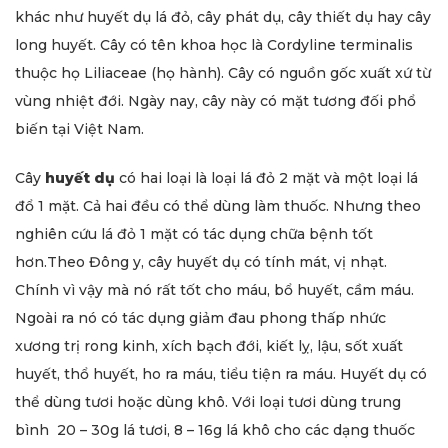
khác như huyết dụ lá đỏ, cây phát dụ, cây thiết dụ hay cây
long huyết. Cây có tên khoa học là Cordyline terminalis
thuộc họ Liliaceae (họ hành). Cây có nguồn gốc xuất xứ từ
vùng nhiệt đới. Ngày nay, cây này có mặt tương đối phổ
biến tại Việt Nam.
Cây
huyết dụ
có hai loại là loại lá đỏ 2 mặt và một loại lá
đổ 1 mặt. Cả hai đều có thể dùng làm thuốc. Nhưng theo
nghiên cứu lá đỏ 1 mặt có tác dụng chữa bệnh tốt
hơn.Theo Đông y, cây huyết dụ có tính mát, vị nhạt.
Chính vì vậy mà nó rất tốt cho máu, bổ huyết, cầm máu.
Ngoài ra nó có tác dụng giảm đau phong thấp nhức
xương trị rong kinh, xích bạch đới, kiết lỵ, lậu, sốt xuất
huyết, thổ huyết, ho ra máu, tiểu tiện ra máu. Huyết dụ có
thể dùng tươi hoặc dùng khô. Với loại tươi dùng trung
bình 20 – 30g lá tươi, 8 – 16g lá khô cho các dạng thuốc