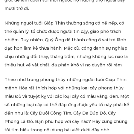
giỏi, dễ làm quen với mọi người, họ hưởng thọ ngoài bảy
mươi trở đi.
Những người tuổi Giáp Thìn thường sống có nề nếp, có
thể quản lý, tổ chức được người tin cậy, giao phó trách
nhiệm. Tuy nhiên, Quý Ông dễ thành công ở vai trò lãnh
đạo hơn làm kẻ thừa hành. Mặc dù, công danh sự nghiệp
chịu những đổi thay, thăng trầm, nhưng không lúc nào là
thiếu hụt về vật chất, đa phần khổ vì nợ duyên rối rắm.
Theo như trong phong thủy những người tuổi Giáp Thìn
mệnh Hỏa rất thích hợp với những loại cây phong thủy
màu Đỏ và tuyệt kỵ với các loại cây có màu vàng, đen. Một
số những loại cây có thể đáp ứng được yếu tố này phải kể
đến như là: Cây Đuôi Công Tím, Cây Đa Búp Đỏ, Cây
Phong Lá Đỏ. Bạn phù hợp với cây nào? Hãy cùng chúng
tôi tìm hiểu trong nội dung bài viết dưới đây nhé.