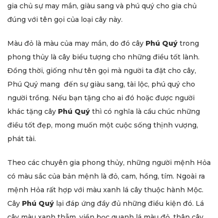
gia chủ sự may mắn, giàu sang và phú quý cho gia chủ
đúng với tên gọi của loại cây này.
Màu đỏ là màu của may mắn, do đó cây
Phú Quý
trong
phong thủy là cây biểu tượng cho những điều tốt lành.
Đồng thời, giống như tên gọi mà người ta đặt cho cây,
Phú Quý mang đến sự giàu sang, tài lộc, phú quý cho
người trồng. Nếu bạn tặng cho ai đó hoặc được người
khác tặng cây
Phú Quý
thì có nghĩa là cầu chúc những
điều tốt đẹp, mong muốn một cuộc sống thịnh vượng,
phát tài.
Theo các chuyên gia phong thủy, những người mệnh Hỏa
có màu sắc của bản mệnh là đỏ, cam, hồng, tím. Ngoài ra
mệnh Hỏa rất hợp với màu xanh lá cây thuộc hành Mộc.
Cây
Phú Quý
lại đáp ứng đầy đủ những điều kiện đó. Lá
cây màu xanh thẫm, viền bọc quanh lá màu đỏ, thân cây