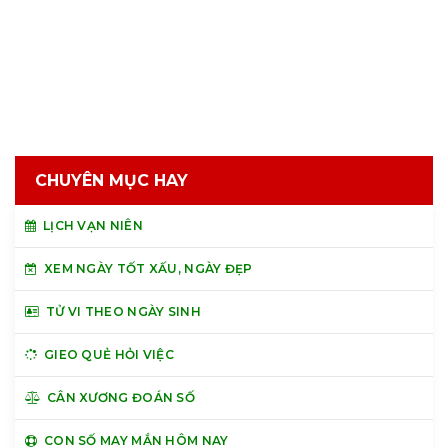
CHUYÊN MỤC HAY
LỊCH VẠN NIÊN
XEM NGÀY TỐT XẤU, NGÀY ĐẸP
TỬ VI THEO NGÀY SINH
GIEO QUẺ HỎI VIỆC
CÂN XƯƠNG ĐOÁN SỐ
CON SỐ MAY MẮN HÔM NAY