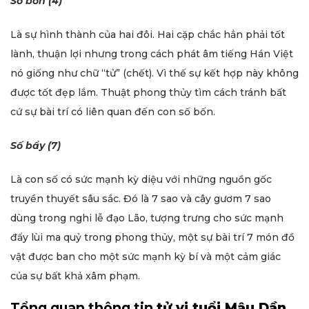
Số bốn (4)
Là sự hình thành của hai đôi. Hai cặp chắc hẳn phải tốt
lành, thuận lợi nhưng trong cách phát âm tiếng Hán Việt
nó giống như chữ “tử” (chết). Vì thế sự kết hợp này không
được tốt đẹp lắm. Thuật phong thủy tìm cách tránh bất
cứ sự bài trí có liên quan đến con số bốn.
Số bẩy (7)
Là con số có sức mạnh kỳ diệu với những nguồn gốc
truyền thuyết sâu sắc. Đó là 7 sao và cây gươm 7 sao
dùng trong nghi lễ đạo Lão, tượng trưng cho sức mạnh
đẩy lùi ma quỷ trong phong thủy, một sự bài trí 7 món đồ
vật được ban cho một sức mạnh kỳ bí và một cảm giác
của sự bất khả xâm phạm.
Tổng quan thông tin
tử vi tuổi Mậu Dần