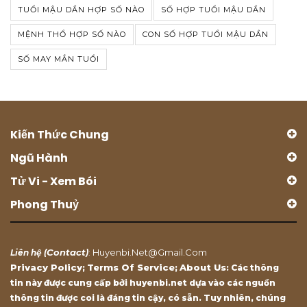
TUỔI MẬU DẦN HỢP SỐ NÀO
SỐ HỢP TUỔI MẬU DẦN
MỆNH THỔ HỢP SỐ NÀO
CON SỐ HỢP TUỔI MẬU DẦN
SỐ MAY MẮN TUỔI
Kiến Thức Chung
Ngũ Hành
Tử Vi - Xem Bói
Phong Thuỷ
Contact
Huyenbi.net@gmail.com
Liên hệ (
)
:
Privacy Policy
Terms Of Service
About Us
;
;
: Các thông
tin này được cung cấp bởi huyenbi.net dựa vào các nguồn
thông tin được coi là đáng tin cậy, có sẵn. Tuy nhiên, chúng