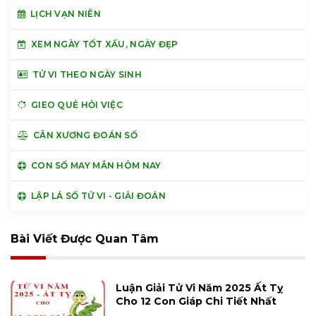
LỊCH VẠN NIÊN
XEM NGÀY TỐT XẤU, NGÀY ĐẸP
TỬ VI THEO NGÀY SINH
GIEO QUẺ HỎI VIỆC
CÂN XƯƠNG ĐOÁN SỐ
CON SỐ MAY MẮN HÔM NAY
LẬP LÁ SỐ TỬ VI - GIẢI ĐOÁN
Bài Viết Được Quan Tâm
Luận Giải Tử Vi Năm 2025 Ất Tỵ
Cho 12 Con Giáp Chi Tiết Nhất