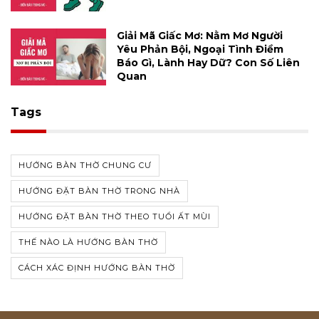
Giải Mã Giấc Mơ: Nằm Mơ Người
Yêu Phản Bội, Ngoại Tình Điềm
Báo Gì, Lành Hay Dữ? Con Số Liên
Quan
Tags
HƯỚNG BÀN THỜ CHUNG CƯ
HƯỚNG ĐẶT BÀN THỜ TRONG NHÀ
HƯỚNG ĐẶT BÀN THỜ THEO TUỔI ẤT MÙI
THẾ NÀO LÀ HƯỚNG BÀN THỜ
CÁCH XÁC ĐỊNH HƯỚNG BÀN THỜ