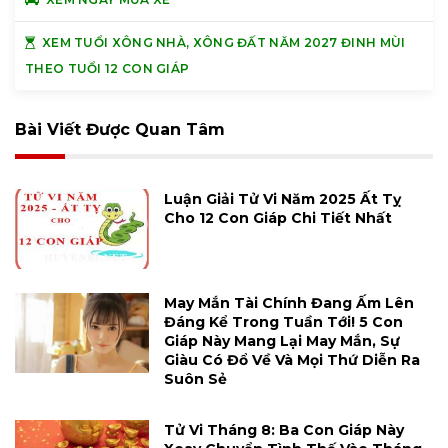
XEM TUỔI XÔNG NHÀ, XÔNG ĐẤT NĂM 2027 ĐINH MÙI
THEO TUỔI 12 CON GIÁP
Bài Viết Được Quan Tâm
Luận Giải Tử Vi Năm 2025 Ất Tỵ
Cho 12 Con Giáp Chi Tiết Nhất
May Mắn Tài Chính Đang Ấm Lên
Đáng Kể Trong Tuần Tới! 5 Con
Giáp Này Mang Lại May Mắn, Sự
Giàu Có Đổ Về Và Mọi Thứ Diễn Ra
Suôn Sẻ
Tử Vi Tháng 8: Ba Con Giáp Này