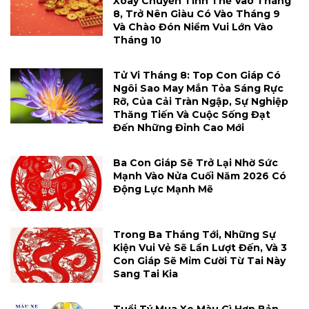
Xoay Chuyển Tình Thế Vào Tháng
8, Trở Nên Giàu Có Vào Tháng 9
Và Chào Đón Niềm Vui Lớn Vào
Tháng 10
Tử Vi Tháng 8: Top Con Giáp Có
Ngôi Sao May Mắn Tỏa Sáng Rực
Rỡ, Của Cải Tràn Ngập, Sự Nghiệp
Thăng Tiến Và Cuộc Sống Đạt
Đến Những Đỉnh Cao Mới
Ba Con Giáp Sẽ Trở Lại Nhờ Sức
Mạnh Vào Nửa Cuối Năm 2026 Có
Động Lực Mạnh Mẽ
Trong Ba Tháng Tới, Những Sự
Kiện Vui Vẻ Sẽ Lần Lượt Đến, Và 3
Con Giáp Sẽ Mỉm Cười Từ Tai Này
Sang Tai Kia