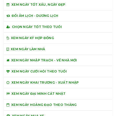
XEM NGÀY TỐT XẤU, NGÀY ĐẸP
ĐỔI ÂM LỊCH - DƯƠNG LỊCH
CHỌN NGÀY TỐT THEO TUỔI
XEM NGÀY KÝ HỢP ĐỒNG
XEM NGÀY LÀM NHÀ
XEM NGÀY NHẬP TRẠCH - VỀ NHÀ MỚI
XEM NGÀY CƯỚI HỎI THEO TUỔI
XEM NGÀY KHAI TRƯƠNG - XUẤT NHẬP
XEM NGÀY ĐẠI MINH CÁT NHẬT
XEM NGÀY HOÀNG ĐẠO THEO THÁNG
XEM NGÀY MUA XE