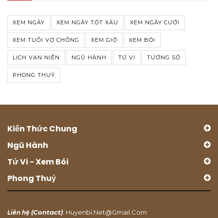
XEM NGÀY
XEM NGÀY TỐT XẤU
XEM NGÀY CƯỚI
XEM TUỔI VỢ CHỒNG
XEM GIỜ
XEM BÓI
LỊCH VẠN NIÊN
NGŨ HÀNH
TỬ VI
TƯỚNG SỐ
PHONG THUỶ
Kiến Thức Chung
Ngũ Hành
Tử Vi - Xem Bói
Phong Thuỷ
Contact
Huyenbi.net@gmail.com
Liên hệ (
)
: