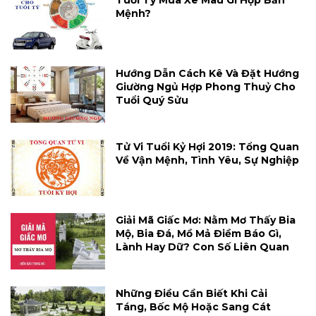
Tuổi Tý Mua Xe Màu Gì Hợp Bản
Mệnh?
Hướng Dẫn Cách Kê Và Đặt Hướng
Giường Ngủ Hợp Phong Thuỷ Cho
Tuổi Quý Sửu
Tử Vi Tuổi Kỷ Hợi 2019: Tổng Quan
Về Vận Mệnh, Tình Yêu, Sự Nghiệp
Giải Mã Giấc Mơ: Nằm Mơ Thấy Bia
Mộ, Bia Đá, Mồ Mả Điềm Báo Gì,
Lành Hay Dữ? Con Số Liên Quan
Những Điều Cần Biết Khi Cải
Táng, Bốc Mộ Hoặc Sang Cát