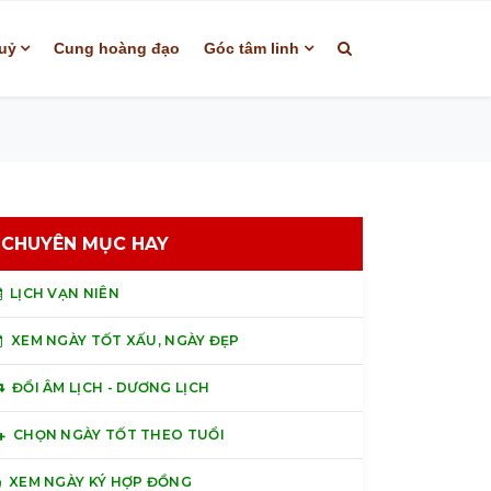
uỷ
Cung hoàng đạo
Góc tâm linh
CHUYÊN MỤC HAY
LỊCH VẠN NIÊN
XEM NGÀY TỐT XẤU, NGÀY ĐẸP
ĐỔI ÂM LỊCH - DƯƠNG LỊCH
CHỌN NGÀY TỐT THEO TUỔI
XEM NGÀY KÝ HỢP ĐỒNG