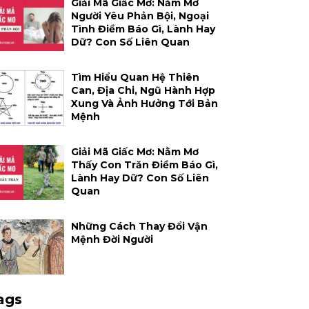
Giải Mã Giấc Mơ: Nằm Mơ
Người Yêu Phản Bội, Ngoại
Tình Điềm Báo Gì, Lành Hay
Dữ? Con Số Liên Quan
Tìm Hiểu Quan Hệ Thiên
Can, Địa Chi, Ngũ Hành Hợp
Xung Và Ảnh Hưởng Tới Bản
Mệnh
Giải Mã Giấc Mơ: Nằm Mơ
Thấy Con Trăn Điềm Báo Gì,
Lành Hay Dữ? Con Số Liên
Quan
Những Cách Thay Đổi Vận
Mệnh Đời Người
ags