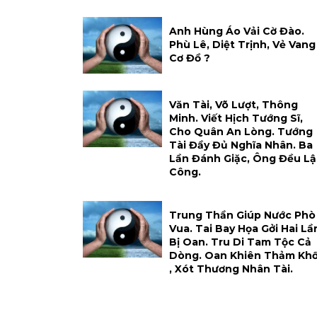
Anh Hùng Áo Vải Cờ Đào.
Phù Lê, Diệt Trịnh, Vẻ Vang
Cơ Đồ ?
Văn Tài, Võ Lượt, Thông
Minh. Viết Hịch Tướng Sĩ,
Cho Quân An Lòng. Tướng
Tài Đầy Đủ Nghĩa Nhân. Ba
Lần Đánh Giặc, Ông Đều L
Công.
Trung Thần Giúp Nước Phò
Vua. Tai Bay Họa Gởi Hai Lầ
Bị Oan. Tru Di Tam Tộc Cả
Dòng. Oan Khiên Thảm Kh
, Xót Thương Nhân Tài.