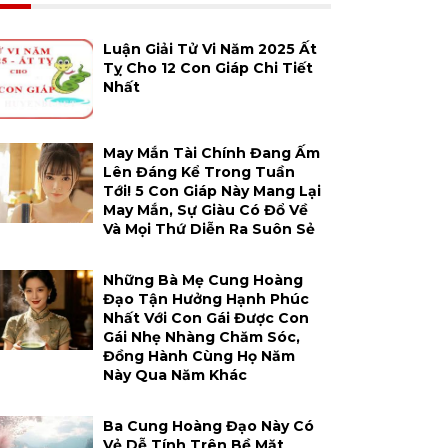
Luận Giải Tử Vi Năm 2025 Ất
Tỵ Cho 12 Con Giáp Chi Tiết
Nhất
May Mắn Tài Chính Đang Ấm
Lên Đáng Kể Trong Tuần
Tới! 5 Con Giáp Này Mang Lại
May Mắn, Sự Giàu Có Đổ Về
Và Mọi Thứ Diễn Ra Suôn Sẻ
Những Bà Mẹ Cung Hoàng
Đạo Tận Hưởng Hạnh Phúc
Nhất Với Con Gái Được Con
Gái Nhẹ Nhàng Chăm Sóc,
Đồng Hành Cùng Họ Năm
Này Qua Năm Khác
Ba Cung Hoàng Đạo Này Có
Vẻ Dễ Tính Trên Bề Mặt