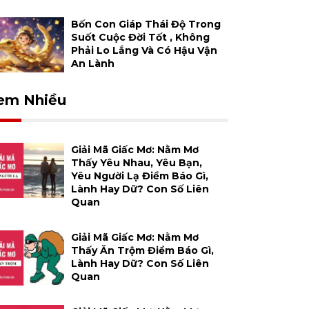
Bốn Con Giáp Thái Độ Trong
Suốt Cuộc Đời Tốt , Không
Phải Lo Lắng Và Có Hậu Vận
An Lành
em Nhiều
Giải Mã Giấc Mơ: Nằm Mơ
Thấy Yêu Nhau, Yêu Bạn,
Yêu Người Lạ Điềm Báo Gì,
Lành Hay Dữ? Con Số Liên
Quan
Giải Mã Giấc Mơ: Nằm Mơ
Thấy Ăn Trộm Điềm Báo Gì,
Lành Hay Dữ? Con Số Liên
Quan