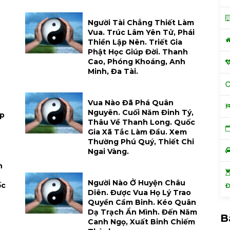
Người Tài Chẳng Thiết Làm
Vua. Trúc Lâm Yên Tử, Phái
Thiền Lập Nên. Triết Gia
Phật Học Giúp Đời. Thanh
Cao, Phóng Khoáng, Anh
Minh, Đa Tài.
Vua Nào Đã Phá Quân
Nguyên. Cuối Năm Đinh Tý,
ập
Thâu Về Thanh Long. Quốc
Gia Xã Tắc Làm Đầu. Xem
Thường Phú Quý, Thiết Chi
Ngai Vàng.
n
Người Nào Ở Huyện Châu
ốc
Đ
Diên. Được Vua Họ Lý Trao
Quyền Cầm Binh. Kéo Quân
Dạ Trạch Ẩn Mình. Đến Năm
B
Canh Ngọ, Xuất Binh Chiếm