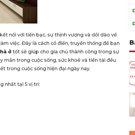
 nối với tiền bạc, sự thịnh vượng và dồi dào về
B
àm việc. Đây là cách cổ điển, truyền thống để bạn
hà ở
tốt sẽ giúp cho gia chủ thành công trong sự
ay mắn trong cuộc sống, sức khoẻ và tiền tài đều
hiết trong cuộc sống hiện đại ngày nay.
hất tại 5 vị trí: