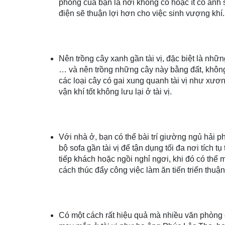
phòng của bạn là nơi không có hoặc ít có ánh 
điện sẽ thuận lợi hơn cho việc sinh vượng khí.
Nên trồng cây xanh gần tài vị, đặc biệt là nhữn
… và nên trồng những cây này bằng đất, không
các loại cây có gai xung quanh tài vị như xư
vận khí tốt không lưu lại ở tài vị.
Với nhà ở, bạn có thể bài trí giường ngủ hải ph
bộ sofa gần tài vị để tận dụng tối đa nơi tích t
tiếp khách hoặc ngồi nghỉ ngơi, khi đó có thể 
cách thúc đẩy công việc làm ăn tiến triển thuận
Có một cách rất hiệu quả mà nhiều văn phòng 