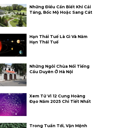
Những Điều Cần Biết Khi Cải
Táng, Bốc Mộ Hoặc Sang Cát
Hạn Thái Tuế Là Gì Và Năm
Hạn Thái Tuế
Những Ngôi Chùa Nổi Tiếng
Cầu Duyên Ở Hà Nội
Xem Tử Vi 12 Cung Hoàng
Đạo Năm 2025 Chi Tiết Nhất
Trong Tuần Tới, Vận Mệnh