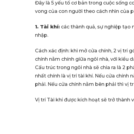
Đây là 5 yếu tố cơ bản trong cuộc sống c
vong của con người theo cách nhìn của p
1. Tài khí:
các thành quả, sự nghiệp tạo nê
nhập.
Cách xác định: khi mở cửa chính, 2 vị trí gó
chính nằm chính giữa ngôi nhà, với kiểu dá
Cấu trúc trong ngôi nhà sẽ chia ra là 2 phầ
nhất chính là vị trí tài khí. Nếu cửa chính 
phải. Nếu cửa chính nằm bên phải thì vị tr
Vị trí Tài khí được kích hoạt sẽ trở thành vị 