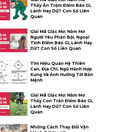
Thấy Ăn Trộm Điềm Báo Gì,
Lành Hay Dữ? Con Số Liên
Quan
Giải Mã Giấc Mơ: Nằm Mơ
Người Yêu Phản Bội, Ngoại
Tình Điềm Báo Gì, Lành Hay
Dữ? Con Số Liên Quan
Tìm Hiểu Quan Hệ Thiên
Can, Địa Chi, Ngũ Hành Hợp
Xung Và Ảnh Hưởng Tới Bản
Mệnh
Giải Mã Giấc Mơ: Nằm Mơ
Thấy Con Trăn Điềm Báo Gì,
Lành Hay Dữ? Con Số Liên
Quan
Những Cách Thay Đổi Vận