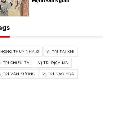
Mệnh Đời Người
ags
PHONG THUỶ NHÀ Ở
VỊ TRÍ TÀI KHÍ
Ị TRÍ CHIÊU TÀI
VỊ TRÍ DỊCH MÃ
Ị TRÍ VĂN XƯƠNG
VỊ TRÍ ĐÀO HOA