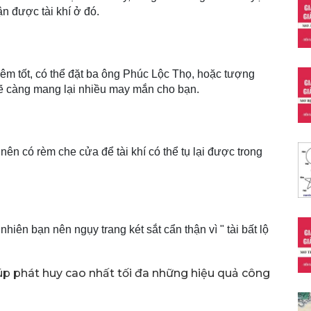
ận được tài khí ở đó.
thêm tốt, có thể đặt ba ông Phúc Lộc Thọ, hoặc tượng
 sẽ càng mang lại nhiều may mắn cho bạn.
ên có rèm che cửa để tài khí có thể tụ lại được trong
y nhiên bạn nên ngụy trang két sắt cẩn thận vì " tài bất lộ
 giúp phát huy cao nhất tối đa những hiệu quả công