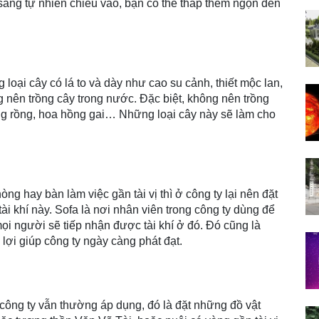
sáng tự nhiên chiếu vào, bạn có thể thắp thêm ngọn đèn
g loại cây có lá to và dày như cao su cảnh, thiết mộc lan,
 nên trồng cây trong nước. Đặc biệt, không nên trồng
ơng rồng, hoa hồng gai… Những loại cây này sẽ làm cho
òng hay bàn làm việc gần tài vị thì ở công ty lại nên đặt
ụ tài khí này. Sofa là nơi nhân viên trong công ty dùng để
mọi người sẽ tiếp nhận được tài khí ở đó. Đó cũng là
 lợi giúp công ty ngày càng phát đạt.
công ty vẫn thường áp dụng, đó là đặt những đồ vật