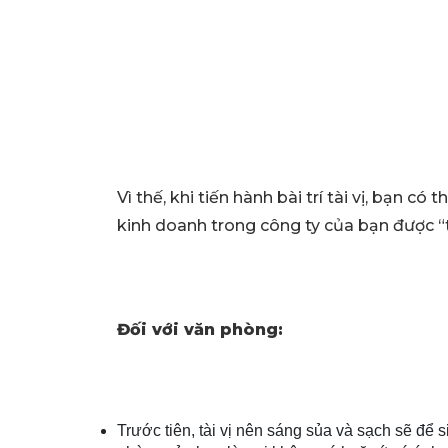
Vì thế, khi tiến hành bài trí tài vị, bạn 
kinh doanh trong công ty của bạn được “
Đối với văn phòng:
Trước tiên, tài vị nên sáng sủa và sạch sẽ để s