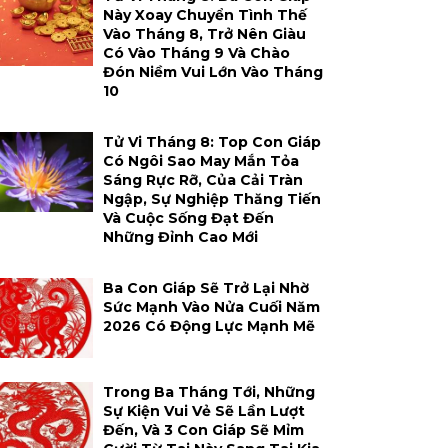
Này Xoay Chuyển Tình Thế
Vào Tháng 8, Trở Nên Giàu
Có Vào Tháng 9 Và Chào
Đón Niềm Vui Lớn Vào Tháng
10
Tử Vi Tháng 8: Top Con Giáp
Có Ngôi Sao May Mắn Tỏa
Sáng Rực Rỡ, Của Cải Tràn
Ngập, Sự Nghiệp Thăng Tiến
Và Cuộc Sống Đạt Đến
Những Đỉnh Cao Mới
Ba Con Giáp Sẽ Trở Lại Nhờ
Sức Mạnh Vào Nửa Cuối Năm
2026 Có Động Lực Mạnh Mẽ
Trong Ba Tháng Tới, Những
Sự Kiện Vui Vẻ Sẽ Lần Lượt
Đến, Và 3 Con Giáp Sẽ Mỉm