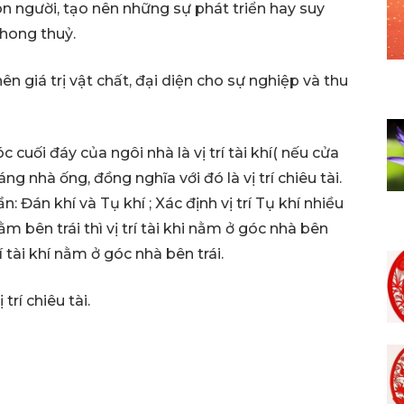
on người, tạo nên những sự phát triển hay suy
hong thuỷ.
n giá trị vật chất, đại diện cho sự nghiệp và thu
c cuối đáy của ngôi nhà là vị trí tài khí( nếu cửa
ng nhà ống, đồng nghĩa với đó là vị trí chiêu tài.
n: Đán khí và Tụ khí ; Xác định vị trí Tụ khí nhiều
nằm bên trái thì vị trí tài khi nằm ở góc nhà bên
í tài khí nằm ở góc nhà bên trái.
trí chiêu tài.