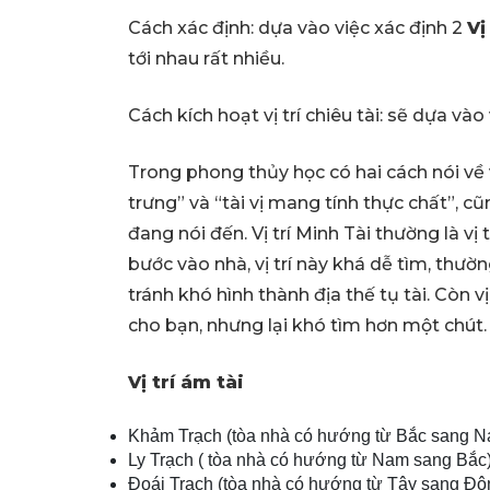
Cách xác định: dựa vào việc xác định 2
Vị
tới nhau rất nhiều.
Cách kích hoạt vị trí chiêu tài: sẽ dựa vào
Trong phong thủy học có hai cách nói về vị
trưng” và “tài vị mang tính thực chất”, cũ
đang nói đến. Vị trí Minh Tài thường là vị
bước vào nhà, vị trí này khá dễ tìm, thường
tránh khó hình thành địa thế tụ tài. Còn vị
cho bạn, nhưng lại khó tìm hơn một chút.
Vị trí ám tài
Khảm Trạch (tòa nhà có hướng từ Bắc sang Na
Ly Trạch ( tòa nhà có hướng từ Nam sang Bắc)
Đoái Trạch (tòa nhà có hướng từ Tây sang Đôn