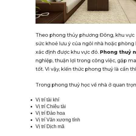
Theo phong thủy phương Đông, khu vực kết
sức khoẻ lưu ý của ngôi nhà hoặc phòng l
xác định được khu vực đó.
Phong thuỷ n
nghiệp, thuận lợi trong công việc, gặp m
tốt. Vì vậy, kiến thức phong thuỷ là cần t
Trong phong thuỷ học về nhà ở quan trọng n
Vị trí tài khí
Vị trí Chiêu tài
Vị trí Đào hoa
Vị trí Văn xương tính
Vị trí Dịch mã