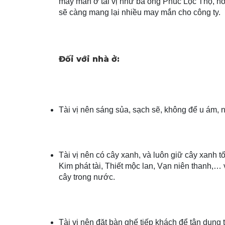
may mắn ở tài vị như ba ông Phúc Lộc Thọ, ho
sẽ càng mang lại nhiều may mắn cho công ty.
Đối với nhà ở:
Tài vị nên sáng sủa, sạch sẽ, không để u ám, n
Tài vị nên có cây xanh, và luôn giữ cây xanh t
Kim phát tài, Thiết mộc lan, Vạn niên thanh,…
cây trong nước.
Tài vị nên đặt bàn ghế tiếp khách để tận dụng tố