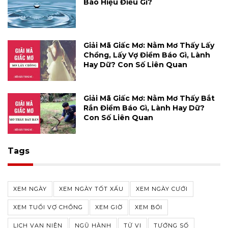
Báo Hiệu Điều Gì?
Giải Mã Giấc Mơ: Nằm Mơ Thấy Lấy
Chồng, Lấy Vợ Điềm Báo Gì, Lành
Hay Dữ? Con Số Liên Quan
Giải Mã Giấc Mơ: Nằm Mơ Thấy Bắt
Rắn Điềm Báo Gì, Lành Hay Dữ?
Con Số Liên Quan
Tags
XEM NGÀY
XEM NGÀY TỐT XẤU
XEM NGÀY CƯỚI
XEM TUỔI VỢ CHỒNG
XEM GIỜ
XEM BÓI
LỊCH VẠN NIÊN
NGŨ HÀNH
TỬ VI
TƯỚNG SỐ