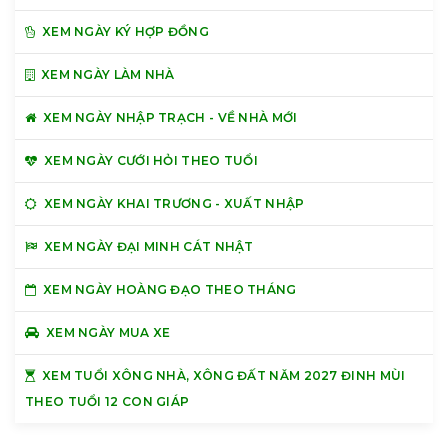
XEM NGÀY KÝ HỢP ĐỒNG
XEM NGÀY LÀM NHÀ
XEM NGÀY NHẬP TRẠCH - VỀ NHÀ MỚI
XEM NGÀY CƯỚI HỎI THEO TUỔI
XEM NGÀY KHAI TRƯƠNG - XUẤT NHẬP
XEM NGÀY ĐẠI MINH CÁT NHẬT
XEM NGÀY HOÀNG ĐẠO THEO THÁNG
XEM NGÀY MUA XE
XEM TUỔI XÔNG NHÀ, XÔNG ĐẤT NĂM 2027 ĐINH MÙI
THEO TUỔI 12 CON GIÁP