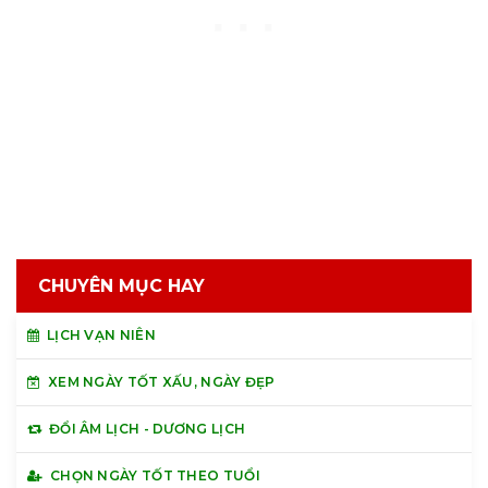
CHUYÊN MỤC HAY
LỊCH VẠN NIÊN
XEM NGÀY TỐT XẤU, NGÀY ĐẸP
ĐỔI ÂM LỊCH - DƯƠNG LỊCH
CHỌN NGÀY TỐT THEO TUỔI