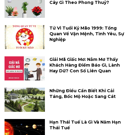
Cây Gì Theo Phong Thuỷ?
Tử Vi Tuổi Kỷ Mão 1999: Tổng
Quan Về Vận Mệnh, Tình Yêu, Sự
Nghiệp
Giải Mã Giấc Mơ: Nằm Mơ Thấy
Khách Hàng Điềm Báo Gì, Lành
Hay Dữ? Con Số Liên Quan
Những Điều Cần Biết Khi Cải
Táng, Bốc Mộ Hoặc Sang Cát
Hạn Thái Tuế Là Gì Và Năm Hạn
Thái Tuế