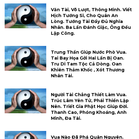
Văn Tài, Võ Lượt, Thông Minh. Viết
Hịch Tướng Sĩ, Cho Quân An
Lòng. Tướng Tài Đầy Đủ Nghĩa
Nhân. Ba Lần Đánh Giặc, Ông Đều
Lập Công.
Trung Thần Giúp Nước Phò Vua.
Tai Bay Họa Gởi Hai Lần Bị Oan.
Tru Di Tam Tộc Cả Dòng. Oan
Khiên Thảm Khốc , Xót Thương
Nhân Tài.
Người Tài Chẳng Thiết Làm Vua.
Trúc Lâm Yên Tử, Phái Thiền Lập
Nên. Triết Gia Phật Học Giúp Đời.
Thanh Cao, Phóng Khoáng, Anh
Minh, Đa Tài.
Vua Nào Đã Phá Quân Nguyên.