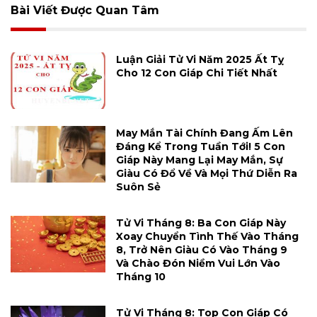
Bài Viết Được Quan Tâm
Luận Giải Tử Vi Năm 2025 Ất Tỵ
Cho 12 Con Giáp Chi Tiết Nhất
May Mắn Tài Chính Đang Ấm Lên
Đáng Kể Trong Tuần Tới! 5 Con
Giáp Này Mang Lại May Mắn, Sự
Giàu Có Đổ Về Và Mọi Thứ Diễn Ra
Suôn Sẻ
Tử Vi Tháng 8: Ba Con Giáp Này
Xoay Chuyển Tình Thế Vào Tháng
8, Trở Nên Giàu Có Vào Tháng 9
Và Chào Đón Niềm Vui Lớn Vào
Tháng 10
Tử Vi Tháng 8: Top Con Giáp Có