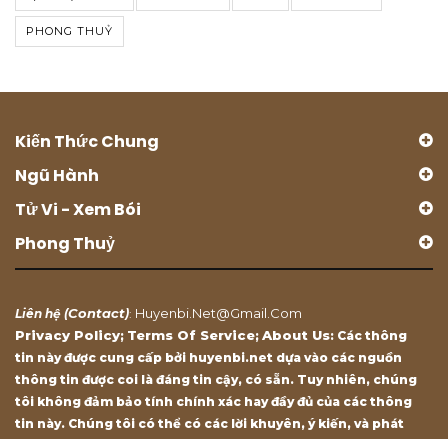
PHONG THUỶ
Kiến Thức Chung
Ngũ Hành
Tử Vi - Xem Bói
Phong Thuỷ
Contact
Huyenbi.net@gmail.com
Liên hệ (
)
:
Privacy Policy
Terms Of Service
About Us
;
;
: Các thông
tin này được cung cấp bởi huyenbi.net dựa vào các nguồn
thông tin được coi là đáng tin cậy, có sẵn. Tuy nhiên, chúng
tôi không đảm bảo tính chính xác hay đầy đủ của các thông
tin này. Chúng tôi có thể có các lời khuyên, ý kiến, và phát
biểu chỉ mang tính chất tham khảo.