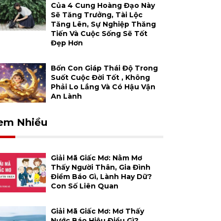
Của 4 Cung Hoàng Đạo Này
Sẽ Tăng Trưởng, Tài Lộc
Tăng Lên, Sự Nghiệp Thăng
Tiến Và Cuộc Sống Sẽ Tốt
Đẹp Hơn
Bốn Con Giáp Thái Độ Trong
Suốt Cuộc Đời Tốt , Không
Phải Lo Lắng Và Có Hậu Vận
An Lành
em Nhiều
Giải Mã Giấc Mơ: Nằm Mơ
Thấy Người Thân, Gia Đình
Điềm Báo Gì, Lành Hay Dữ?
Con Số Liên Quan
Giải Mã Giấc Mơ: Mơ Thấy
Nước Báo Hiệu Điều Gì?