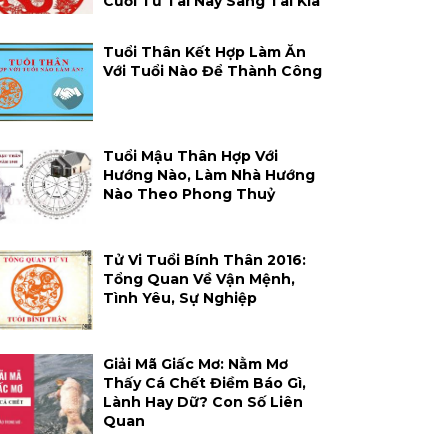
Cười Từ Tai Này Sang Tai Kia
Tuổi Thân Kết Hợp Làm Ăn
Với Tuổi Nào Để Thành Công
Tuổi Mậu Thân Hợp Với
Hướng Nào, Làm Nhà Hướng
Nào Theo Phong Thuỷ
Tử Vi Tuổi Bính Thân 2016:
Tổng Quan Về Vận Mệnh,
Tình Yêu, Sự Nghiệp
Giải Mã Giấc Mơ: Nằm Mơ
Thấy Cá Chết Điềm Báo Gì,
Lành Hay Dữ? Con Số Liên
Quan