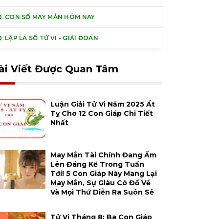
CON SỐ MAY MẮN HÔM NAY
LẬP LÁ SỐ TỬ VI - GIẢI ĐOÁN
ài Viết Được Quan Tâm
Luận Giải Tử Vi Năm 2025 Ất
Tỵ Cho 12 Con Giáp Chi Tiết
Nhất
May Mắn Tài Chính Đang Ấm
Lên Đáng Kể Trong Tuần
Tới! 5 Con Giáp Này Mang Lại
May Mắn, Sự Giàu Có Đổ Về
Và Mọi Thứ Diễn Ra Suôn Sẻ
Tử Vi Tháng 8: Ba Con Giáp