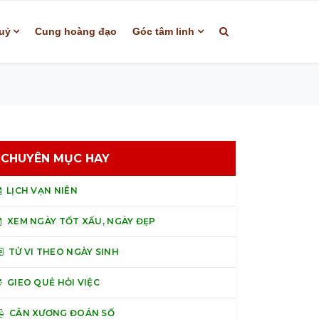
uỷ
Cung hoàng đạo
Góc tâm linh
CHUYÊN MỤC HAY
LỊCH VẠN NIÊN
XEM NGÀY TỐT XẤU, NGÀY ĐẸP
TỬ VI THEO NGÀY SINH
GIEO QUẺ HỎI VIỆC
CÂN XƯƠNG ĐOÁN SỐ