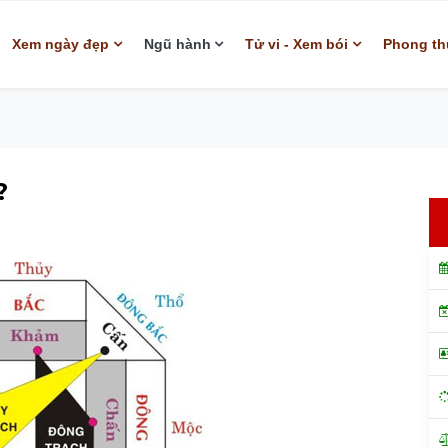
Xem ngày đẹp
Ngũ hành
Tử vi - Xem bói
Phong th
?